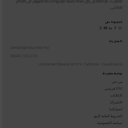
المغرب»، بالإضافة إلى أول منصة رقمية موجهة لخدمة المهنيين في القطاع
الصناعي.
تابعونا على
اتصل بنا
Contact@industries.ma
+212 522 260451
Lotissement Beverly-lot N°6- Californie - Casablanca
روابط مفيدة
من نحن
IDM فرنسي
الإعلانات
الاشتراك
انضمّ إلينا
الشروط العامة للبيع
سياسة الخصوصية