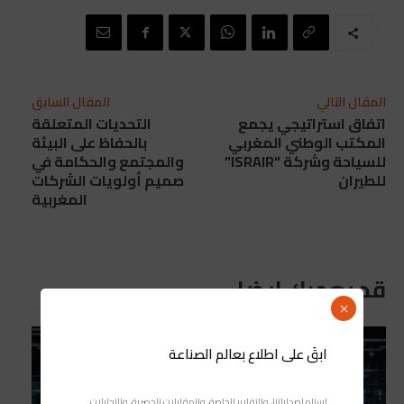
المقال التالي
المقال السابق
اتفاق استراتيجي يجمع
التحديات المتعلقة
المكتب الوطني المغربي
بالحفاظ على البيئة
للسياحة وشركة “ISRAIR”
والمجتمع والحكامة في
للطيران
صميم أولويات الشركات
المغربية
قد يعجبك ايضا
×
ابقَ على اطلاع بعالم الصناعة
استلم إصداراتنا، والتقارير الخاصة، والمقابلات الحصرية، والتحليلات