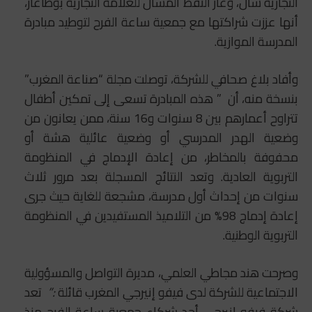
التجارية شال، وغاز النفط المسال للعلامة التجارية بوطاغاز،
أنها عززت شراكتها مع جمعية ساعة الفرح لتوطيد مبادرة
المدرسة الموازية.
وأفاد بلاغ صحافي للشركة، توصلت مجلة “صناعة المغرب”
بنسخة منه، أن ” هذه المبادرة تسعى إلى تمكين أطفال
تتراوح أعمارهم بين 8 سنوات و16 سنة، ممن يعانون من
وضعية الهدر المدرسي أو وضعية عائلية هشة أو
محفوفة بالمخاطر، من إعادة الإدماج في المنظومة
التربوية العادية. وتعد النتائج المسجلة بعد مرور ثلاث
سنوات من إحداث أول مدرسة، مشجعة للغاية حيث جرى
إعادة إدماج 98% من التلاميذ المستفيدين في المنظومة
التربوية الوطنية.
وصرحت هند مجاطي العلمي، مديرة التواصل والمسؤولية
الاجتماعية للشركة لدى فيفو إنيرجي المغرب قائلة
:”
تعد
شركة فيفو إنيرجي أحد شركاء جمعية ساعة الفرح منذ