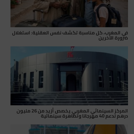
في المغرب، كل مناسبة تكشف نفس العقلية: استغلال
ضرورة الآخرين
المركز السينمائي المغربي يخصص أزيد من 26 مليون
درهم لدعم 40 مهرجانا وتظاهرة سينمائية