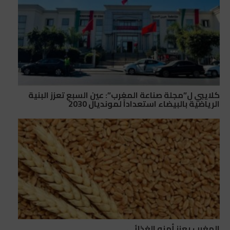
كلايبي ل”مجلة صناعة المغرب”: عين السبع تعزز البنية
الرياضية بالبيضاء استعداداً لمونديال 2030
المغرب يعزز أمنه الغذائي