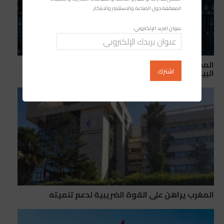
المعمّقة حول الصناعة والاستثمار والابتكار.
عنوان البريد الإلكتروني:
المغرب يعزز ريادته الرقمية بقيادة إفريقيا في مراكز
البيانات المعتمدة
المغرب يراهن على القوة الضريبية لدعم تنميته