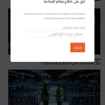
ابقَ على اطلاع بعالم الصناعة
استلم إصداراتنا، والتقارير الخاصة، والمقابلات الحصرية، والتحليلات
المعمّقة حول الصناعة والاستثمار والابتكار.
عنوان البريد الإلكتروني:
مونديال 2030: ما الذي قد تخسره إسبانيا والبرتغال في
حال الانسحاب من التنظيم المشترك؟