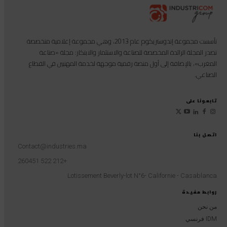
تأسست مجموعة إندوستريكوم عام 2013، وهي مجموعة إعلامية متخصصة
تصدر المجلة الرائدة المخصصة للصناعة والاستثمار والابتكار: مجلة «صناعة
المغرب»، بالإضافة إلى أول منصة رقمية موجهة لخدمة المهنيين في القطاع
الصناعي.
تابعونا على
اتصل بنا
Contact@industries.ma
+212 522 260451
Lotissement Beverly-lot N°6- Californie - Casablanca
روابط مفيدة
من نحن
IDM فرنسي