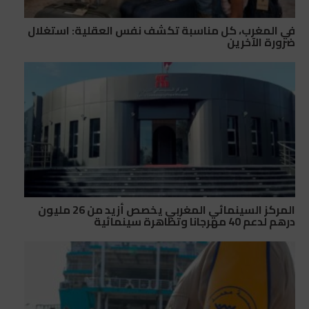
في المغرب، كل مناسبة تكشف نفس العقلية: استغلال
ضرورة الآخرين
المركز السينمائي المغربي يخصص أزيد من 26 مليون
درهم لدعم 40 مهرجانا وتظاهرة سينمائية