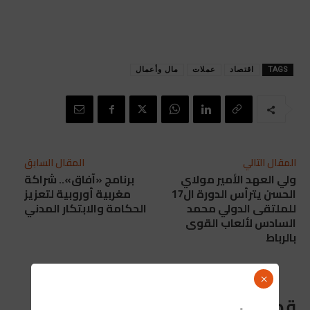
TAGS
اقتصاد
عملات
مال وأعمال
المقال التالي
المقال السابق
ولي العهد الأمير مولاي
برنامج «آفاق».. شراكة
الحسن يترأس الدورة ال17
مغربية أوروبية لتعزيز
للملتقى الدولي محمد
الحكامة والابتكار المدني
السادس لألعاب القوى
بالرباط
×
قد يعجبك ايضا