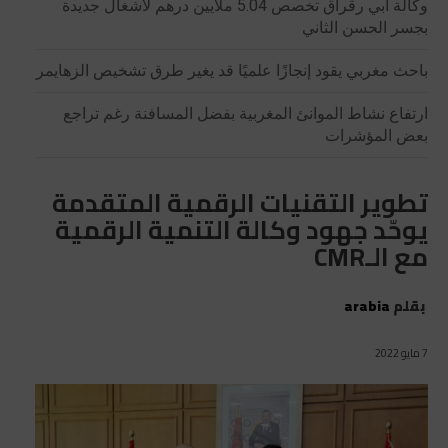
وكالة أبي رقراق تخصص 5.04 ملايين درهم لأشغال جديدة
بجسر الحسن الثاني
باحث مغربي يقود إنجازًا علميًا قد يغير طرق تشخيص الزهايمر
ارتفاع نشاط الموانئ المغربية بفضل المسافنة رغم تراجع
بعض المؤشرات
تطوير التقنيات الرقمية المتقدمة
يوحّد جهود وكالة التنمية الرقمية
مع الـCMR
بقلم
arabia
7 مايو 2022