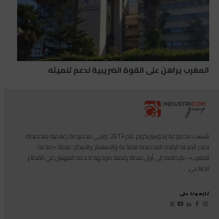
المغرب يراهن على القوة الضريبية لدعم تنميته
تأسست مجموعة إندوستريكوم عام 2013، وهي مجموعة إعلامية متخصصة
تصدر المجلة الرائدة المخصصة للصناعة والاستثمار والابتكار: مجلة «صناعة
المغرب»، بالإضافة إلى أول منصة رقمية موجهة لخدمة المهنيين في القطاع
الصناعي.
تابعونا على