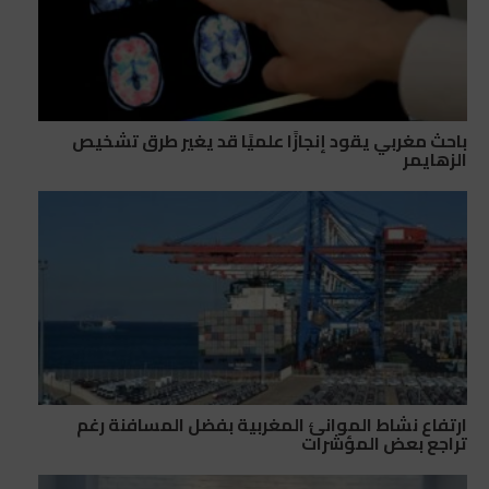
باحث مغربي يقود إنجازًا علميًا قد يغير طرق تشخيص
الزهايمر
ارتفاع نشاط الموانئ المغربية بفضل المسافنة رغم
تراجع بعض المؤشرات