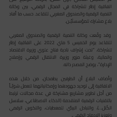
اتفاقية إطار للشراكة في المجال الرقمي، بين وكالة
التنمية الرقمية والصندوق المغربي للتقاعد. حسب ما أفاد
بلاغ مشترك للمؤسستَيْـن.
وقد وقّعت وكالة التنمية الرقمية والصندوق المغربي
للتقاعد يوم الخميس 5 ماي 2022 على اتفاقية إطار
للشراكة، “تحت إشراف نادية فتاح علوي وزيرة الاقتصاد
والمالية، وغيثة مزور وزيرة الانتقال الرقمي وإصلاح
الإدارة”، يوضح المصدر ذاته.
وأضاف البلاغ أن الطرفين يطمحان، من خلال هذه
الاتفاقية إلى توحيد جهودهما وإمكانياتهما للعمل سَويّـاً
من أجل تطوير مشاريع مشتركة في عدة مجالات ترتبط
بالتقنيات الرقمية المتقدمة (الذكاء الاصطناعي، سلاسل
الكُتل…)، والتبادل البيئي للمعطيات، والتكوين الرقمي
وتعزيز الإدماج الرقمي.