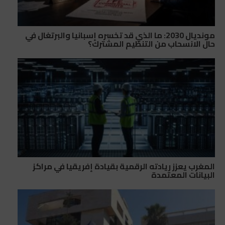
مونديال 2030: ما الذي قد تخسره إسبانيا والبرتغال في
حال الانسحاب من التنظيم المشترك؟
المغرب يعزز ريادته الرقمية بقيادة إفريقيا في مراكز
البيانات المعتمدة