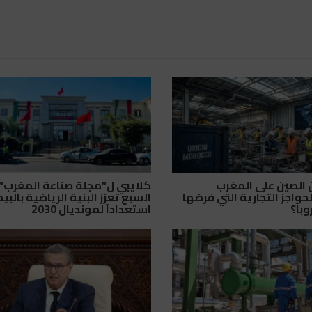
ن الصين على المغرب
كلايبي ل”مجلة صناعة المغرب”:
حواجز التجارية التي فرضها
السبع تعزز البنية الرياضية بالبي
وبا؟
استعداداً لمونديال 2030