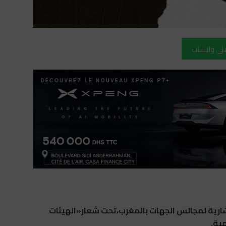
على واتساب
ارية لمجالس الجهات بالمغرب،تحت شعار«الهيئات
ية.