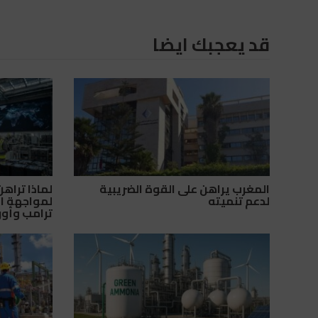
قد يعجبك ايضا
المغرب يراهن على القوة الضريبية
لماذا تراه
لدعم تنميته
لمواجهة ال
ترامب وأور