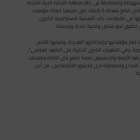
مهيكلة والمترابطة في إطار منطقة التجارة الحرة القارية
الافريقية، ولتجمعاتها الاقتصادية الاقليمية ونموها الاقتصادي البالغ معدله 6 بالمئة، فإن افريقيا تمتلك مؤهلات
ا في القطاعات ذات الأهمية الاستراتيجية الكبرى،
من تحقيق نمو شامل وتنمية عادلة ومنصفة.
ثمار مؤهلاتها وإمكاناتها العديدة، وشبابها النابض
ية، وفي التطورات الكبرى الجارية على الصعيد العالمي”،
فريقيا الأربعة والخمسون نعمة تصنع غنى القارة وتفردها،
لابداع والمقاولة لدى فاعليها الاقتصاديين، من أجل
”.