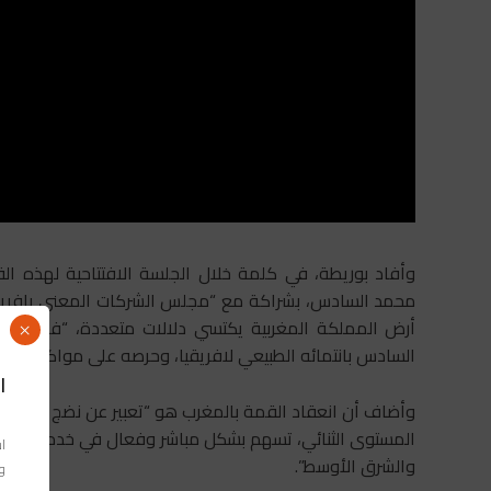
وأفاد بوريطة، في كلمة خلال الجلسة الافتتاحية لهذه الق
محمد السادس، بشراكة مع “مجلس الشركات المعني بإفريقيا
أرض المملكة المغربية يكتسي دلالات متعددة، “فهو تجسي
×
السادس بانتمائه الطبيعي لافريقيا، وحرصه على مواكبة استقر
ا
وأضاف أن انعقاد القمة بالمغرب هو “تعبير عن نضج الشراكة ا
المستوى الثنائي، تسهم بشكل مباشر وفعال في خدمة الأمن 
اس
والشرق الأوسط”.
وا