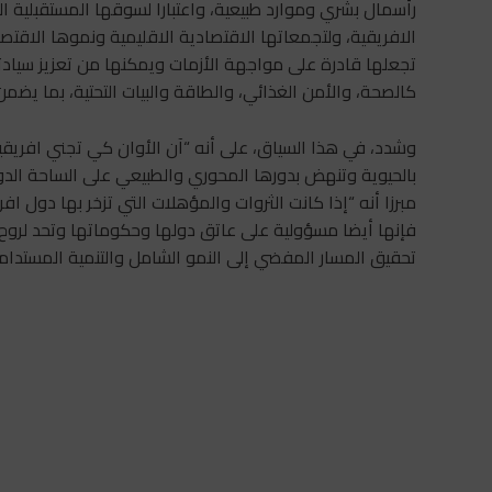
رأسمال بشري وموارد طبيعية، واعتبارا لسوقها المستقبلية ال
تجعلها قادرة على مواجهة الأزمات ويمكنها من تعزيز سيادته
كالصحة، والأمن الغذائي، والطاقة والبيات التحتية، بما يض
وشدد، في هذا السياق، على أنه “آن الأوان كي تجني افريقيا 
بالحيوية وتنهض بدورها المحوري والطبيعي على الساحة الدول
مبرزا أنه “إذا كانت الثروات والمؤهلات التي تزخر بها دول ا
فإنها أيضا مسؤولية على عاتق دولها وحكوماتها وتحد لروح ا
تحقيق المسار المفضي إلى النمو الشامل والتنمية المستدامة