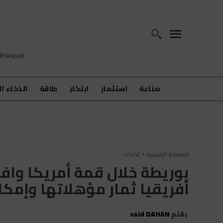
Français
صناعة
استثمار
ابتكار
طاقة
الذكاء ا
الصفحة الرئيسية
أحداث
بوريطة خلال قمة أمريكا وافري
أفريقيا ثمار مؤهلاتها وإمكان
بقلم
said DAHAN