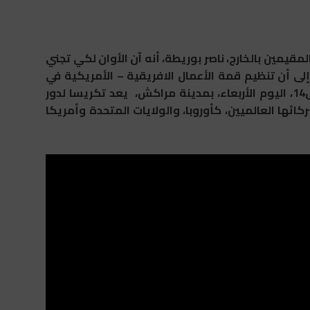
لمقيمين بالخارج، ناصر بوريطة، أنه آن الأوان لكي تجني
إلى أن تنظيم قمة الأعمال الافريقية – الأمريكية في
المغرب (19-22 يوليوز)، التي انطلقت أشغال دورتها ال14، اليوم الأربعاء، بمدينة مراكش، يعد تكريسا لدور
ئها العالميين، كأوروبا، والولايات المتحدة وأمريكا