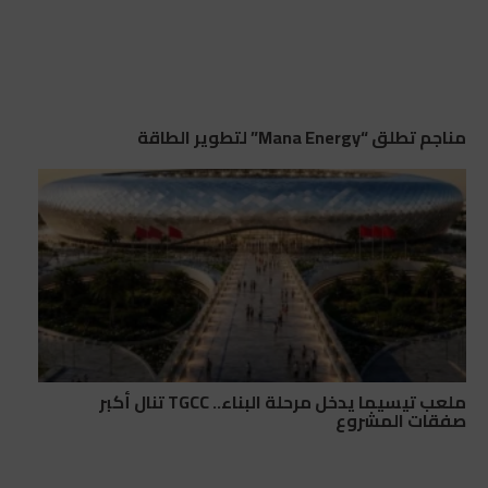
مناجم تطلق “Mana Energy” لتطوير الطاقة
ملعب تيسيما يدخل مرحلة البناء.. TGCC تنال أكبر
صفقات المشروع