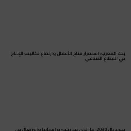
بنك المغرب: استقرار مناخ الأعمال وارتفاع تكاليف الإنتاج
في القطاع الصناعي
مونديال 2030: ما الذي قد تخسره إسبانيا والبرتغال في