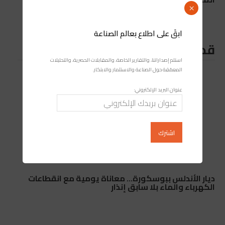
×
ابقَ على اطلاع بعالم الصناعة
قد يعجبك ايضا
استلم إصداراتنا، والتقارير الخاصة، والمقابلات الحصرية، والتحليلات
المعمّقة حول الصناعة والاستثمار والابتكار.
عنوان البريد الإلكتروني:
ديار الأندلس ببوسكورة… معاناة يومية مع انقطاعات
الكهرباء والماء بلا سابق إنذار