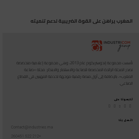
المغرب يراهن على القوة الضريبية لدعم تنميته
تأسست مجموعة إندوستريكوم عام 2013، وهي مجموعة إعلامية متخصصة
تصدر المجلة الرائدة المخصصة للصناعة والاستثمار والابتكار: مجلة «صناعة
المغرب»، بالإضافة إلى أول منصة رقمية موجهة لخدمة المهنيين في القطاع
الصناعي.
تابعونا على
اتصل بنا
Contact@industries.ma
+212 522 260451