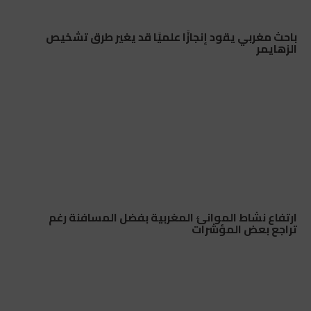
باحث مغربي يقود إنجازًا علميًا قد يغير طرق تشخيص
الزهايمر
ارتفاع نشاط الموانئ المغربية بفضل المسافنة رغم
تراجع بعض المؤشرات