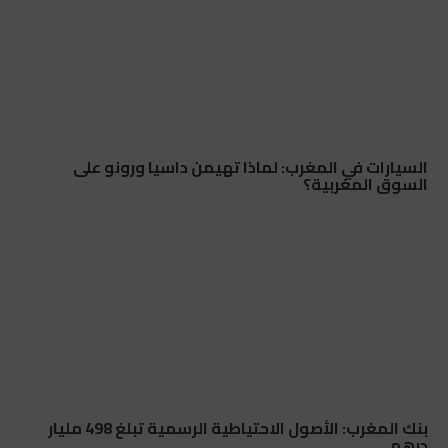
السيارات في المغرب: لماذا تهيمن داسيا ورونو على
السوق المغربية؟
بنك المغرب: الأصول الاحتياطية الرسمية تبلغ 498 مليار
درهم