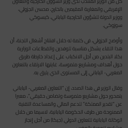
كل من الوزير المنتدب لدى وزير الشؤون الخارجية والتعاون
الإفريقي والمغاربة المقيمين بالخارج، محسن الجزولي،
ووزير الدولة للشؤون الخارجية الياباني، كيسوكي
سوزوكي.
وأوضح الجزولي، في كلمة له خلال افتتاح أشغال اللجنة، أن
هذا اللقاء يشكل مناسبة للوفدين والقطاعات الوزارية
بكلا البلدين من أجل الانكباب على إعداد خارطة طريق
حول أهداف ومشاريع ملموسة، غايتها الارتقاء بالتعاون
المغربي- الياباني إلى المستوى الذي يليق به.
وقال الوزير في هذا الصدد، إن “التعاون المغربي- الياباني
يتمحور حول مشاريع ملموسة وتضامن حقيقي”، معبرا
عن “تقدير المملكة” للدعم المالي والمساعدة التقنية
الممنوحة من طرف الحكومة اليابانية، لاسيما من خلال
الوكالة اليابانية للتعاون الدولي (جيكا) من أجل إنجاز
مشاريع تنموية بالمغرب.