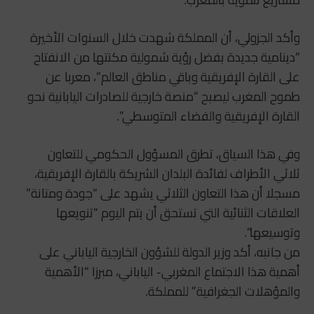
وأكد الجزولي، أن المملكة شهدت خلال السنوات الأخيرة
“دينامية جديدة بفضل رؤية شمولية مكنتها من الانفتاح
على القارة الإفريقية وباقي مناطق العالم”، معربا عن
طموح المغرب ليصبح “منصة خارجية للصادرات اليابانية نحو
القارة الإفريقية والفضاء المتوسطي”.
وفي هذا السياق، تطرق المسؤول الحكومي للتعاون
ثلاثي الأطراف لفائدة البلدان الشريكة بالقارة الإفريقية،
مسجلا أن هذا التعاون الثلاثي يشهد على “جودة ومتانة”
العلاقات الثنائية التي تستحق أن يتم اليوم “تنويعها
وتوسيعها”.
من جانبه، أكد وزير الدولة للشؤون الخارجية الياباني على
أهمية هذا الاجتماع المغربي- الياباني، مبرزا “الأهمية
والمؤهلات الجغرافية” للمملكة.