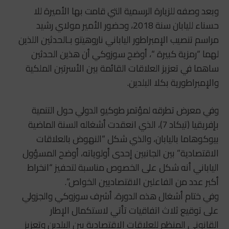
وبعد وصفه للزيارة الرسمية التي قامت بها الأميرة للا
حسناء لليابان سنة 2018، وحضور الأمير مولاي رشيد
مراسم تنصيب الإمبراطور الياباني ناروهيتو بـالحدثين اللذين
لهما “رمزية كبيرة “، أوضح سوزوكي أن هذين الحدثين
ساهما في تعزيز العلاقات القائمة بين الأسرتين الملكية
والإمبراطورية بكلا البلدين.
وفي معرض تطرقه لمؤتمر طوكيو الدولي حول التنمية
بإفريقيا (تيكاد 7)، الذي انعقدت أشغاله السنة الماضية
بيوكوهاما باليابان، والذي شكل “النهوض بالعلاقات
الاقتصادية” بين الجانبين إحدى أولوياته، أوضح المسؤول
الياباني أنه شكل على الخصوص مناسبة لتحفيز “انخراط
أكبر عدد من الفاعلين الاقتصاديين الخواص”.
وفي ختام أشغال هذه الدورة، أشرف سوزوكي والجزولي
على توقيع ثلاث اتفاقيات تأتي لاستكمال الإطار
القانوني المنظم للعلاقات الاقتصادية بين البلدين وتعزيز