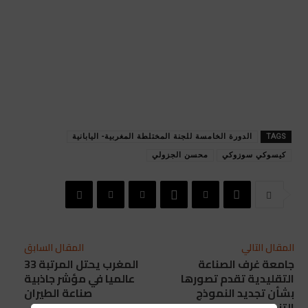
TAGS
الدورة الخامسة للجنة المختلطة المغربية- اليابانية
كيسوكي سوزوكي
محسن الجزولي
المقال التالي
المقال السابق
جامعة غرف الصناعة
المغرب يحتل المرتبة 33
التقليدية تقدم تصورها
عالميا في مؤشر جاذبية
بشأن تجديد النموذج
صناعة الطيران
التنموي