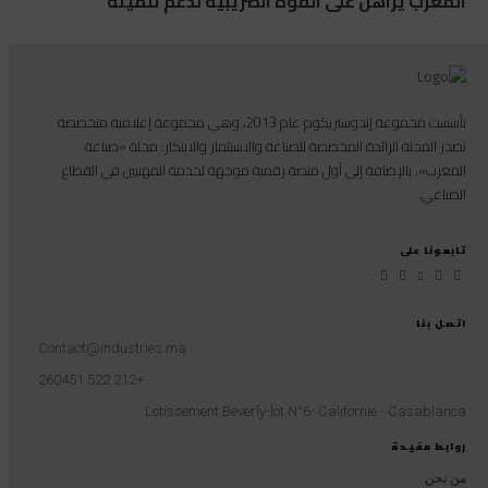
المغرب يراهن على القوة الضريبية لدعم تنميته
تأسست مجموعة إندوستريكوم عام 2013، وهي مجموعة إعلامية متخصصة
تصدر المجلة الرائدة المخصصة للصناعة والاستثمار والابتكار: مجلة «صناعة
المغرب»، بالإضافة إلى أول منصة رقمية موجهة لخدمة المهنيين في القطاع
الصناعي.
تابعونا على
اتصل بنا
Contact@industries.ma
+212 522 260451
Lotissement Beverly-lot N°6- Californie - Casablanca
روابط مفيدة
من نحن