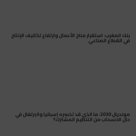
بنك المغرب: استقرار مناخ الأعمال وارتفاع تكاليف الإنتاج
في القطاع الصناعي
مونديال 2030: ما الذي قد تخسره إسبانيا والبرتغال في
حال الانسحاب من التنظيم المشترك؟