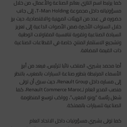
كما يرتبط اسم التازي بعالم الصناعة والأعمال، من خلال
مسؤولياته داخل مجموعة
T-Man Holding
، إلى جانب
حضوره في عدد من الهيئات المهنية والاقتصادية، حيث برز
خلال السنوات الأخيرة ضمن الأصوات الداعية إلى تعزيز
السيادة الصناعية وتقوية تنافسية المقاولات الوطنية
وتشجيع الاستثمار المنتج، خاصة في القطاعات الصناعية
ذات القيمة المضافة.
أما
محمد بشيري
، المنتخب نائبا للرئيس، فيعد من أبرز
الأسماء المرتبطة بتطور صناعة السيارات بالمغرب، بالنظر
إلى مساره داخل
Renault Group
، حيث سبق أن تولى
منصب المدير العام لـRenault Commerce Maroc، كما
شغل رئاسة “رونو المغرب”، وواكب توسع المنظومة
الصناعية للسيارات بالمملكة.
كما تولى بشيري مسؤوليات داخل الاتحاد العام