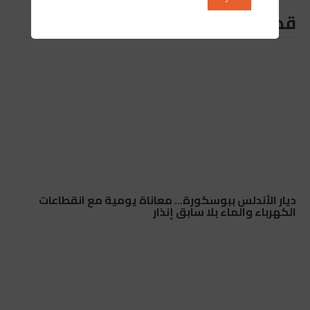
قد يعجبك ايضا
ديار الأندلس ببوسكورة… معاناة يومية مع انقطاعات
الكهرباء والماء بلا سابق إنذار