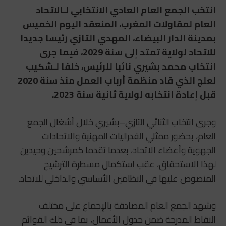
انتخب الجمع العام العادي الانتخابي لـ
الاتحاد
العام لمقاولات المغرب
، المنعقد اليوم الخميس
بمدينة
الدار البيضاء
، المهدي التازي رئيسا جديدا
للاتحاد لولاية تمتد إلى سنة 2029، فيما جرى
انتخاب محمد بشيري نائبا للرئيس، خلفا لـ
شكيب
لعلج
الذي قاد منظمة أرباب العمل منذ سنة 2020
قبل إعادة انتخابه لولاية ثانية سنة 2023.
وجرى انتخاب الثنائي التازي–بشيري خلال أشغال الجمع
العام، بحضور ممثلي الفدراليات المهنية والاتحادات
الجهوية وأعضاء الاتحاد، بعدما تقدما كمرشحين وحيدين
لهذا الاستحقاق، عقب استكمال مسطرة الترشيح
المنصوص عليها في النظامين الأساسي والداخلي للاتحاد.
وشهد الجمع العام المصادقة بالإجماع على مختلف
النقاط المدرجة ضمن جدول الأعمال، بما في ذلك القوائم