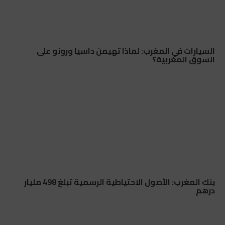
السيارات في المغرب: لماذا تهيمن داسيا ورونو على
السوق المغربية؟
بنك المغرب: الأصول الاحتياطية الرسمية تبلغ 498 مليار
درهم