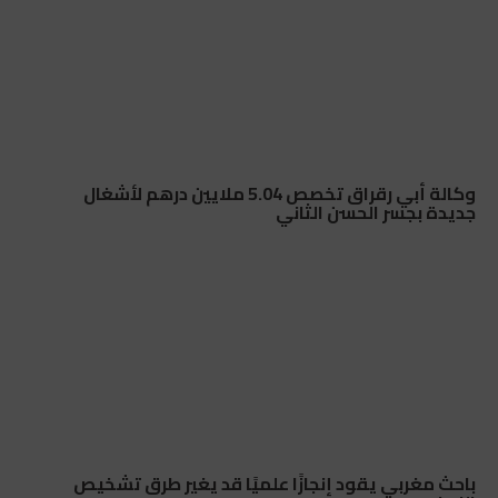
وكالة أبي رقراق تخصص 5.04 ملايين درهم لأشغال
جديدة بجسر الحسن الثاني
باحث مغربي يقود إنجازًا علميًا قد يغير طرق تشخيص