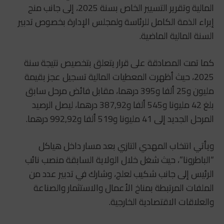
المالية وتقرير التسيير الخاص بسنة 2025، إلى جانب منح
إبراء الذمة الكامل للرئاسة ولمجلس الإدارة بخصوص تدبير
السنة المالية الماضية.
كما تمت المصادقة على قرار يتعلق بتخصيص نتيجة سنة
2025، حيث أظهرت المعطيات المالية تسجيل عجز بقيمة
مليون و25 ألفا و395 درهما، مقابل فائض مرحل سابق
بلغ 42 مليونا و545 ألفا و387,92 درهما، ليصل الرصيد
المرحل الجديد إلى 41 مليونا و519 ألفا و992,92 درهما.
ويأتي انتخاب
المهدي التازي
بعد مسار داخل هياكل
“الباطرونا”، حيث شغل خلال الولاية السابقة منصب نائب
الرئيس إلى جانب شكيب لعلج، وشارك في تدبير عدد من
الملفات المرتبطة بمناخ الأعمال والاستثمار والصناعة
والعلاقات الاقتصادية الخارجية.