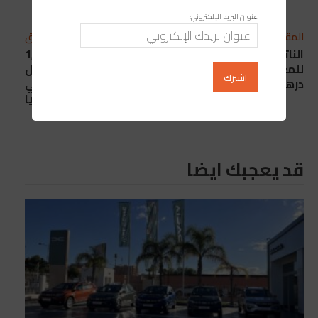
عنوان البريد الإلكتروني:
المقال التالي
المقال السابق
الناتج الداخلي الخام
“تيك توك” تستثمر 1,5
للمغرب يفوق 1330 مليار
مليار دولار لإعادة تشغيل
درهم سنة 2022
متجرها الإلكتروني في
إندونيسيا
قد يعجبك ايضا