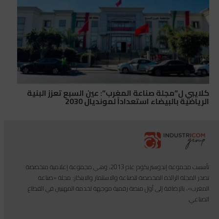
كلايبي ل”مجلة صناعة المغرب”: عين السبع تعزز البنية
الرياضية بالبيضاء استعداداً لمونديال 2030
تأسست مجموعة إندوستريكوم عام 2013، وهي مجموعة إعلامية متخصصة
تصدر المجلة الرائدة المخصصة للصناعة والاستثمار والابتكار: مجلة «صناعة
المغرب»، بالإضافة إلى أول منصة رقمية موجهة لخدمة المهنيين في القطاع
الصناعي.