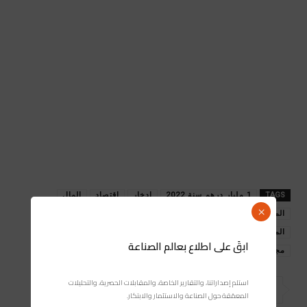
TAGS
1 مليار درهم سنة 2022
إدخار
اقتصاد
المال
×
المغرب
المندوبية السامية للتخطيط
المندوبية السامية للتخطيط: الادخار الوطني بلغ 356
ابقَ على اطلاع بعالم الصناعة
مجلة صناعة المغرب
استلم إصداراتنا، والتقارير الخاصة، والمقابلات الحصرية، والتحليلات
المعمّقة حول الصناعة والاستثمار والابتكار.