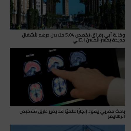
وكالة أبي رقراق تخصص 5.04 ملايين درهم لأشغال
جديدة بجسر الحسن الثاني
باحث مغربي يقود إنجازًا علميًا قد يغير طرق تشخيص
الزهايمر