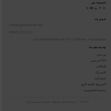
تابعونا على
اتصل بنا
Contact@industries.ma
+212 522 260451
Lotissement Beverly-lot N°6- Californie - Casablanca
روابط مفيدة
من نحن
IDM فرنسي
الإعلانات
الاشتراك
انضمّ إلينا
الشروط العامة للبيع
سياسة الخصوصية
© 2026 – جميع الحقوق محفوظة، مجموعة إندوستريكوم