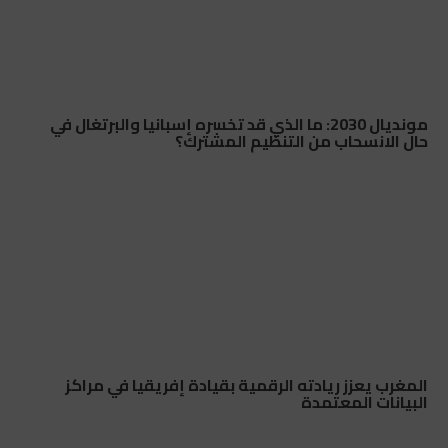
مونديال 2030: ما الذي قد تخسره إسبانيا والبرتغال في
حال الانسحاب من التنظيم المشترك؟
المغرب يعزز ريادته الرقمية بقيادة إفريقيا في مراكز
البيانات المعتمدة