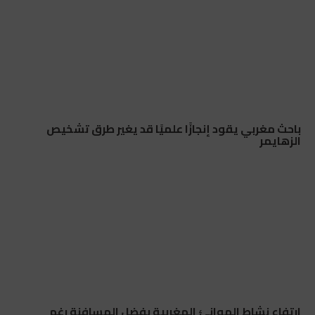
باحث مغربي يقود إنجازًا علميًا قد يغير طرق تشخيص
الزهايمر
ارتفاع نشاط الموانئ المغربية بفضل المسافنة رغم