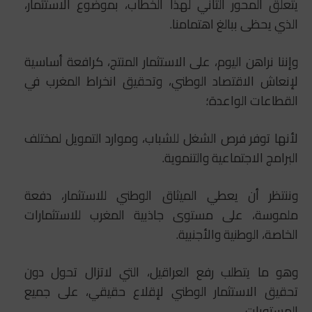
يتعلق المحور الثاني لهذا الخطاب، بموضوع الاستثمار،
الذي يحظى ببالغ اهتمامنا.
وإننا نراهن اليوم، على الاستثمار المنتج، کرافعة أساسية
لإنعاش الاقتصاد الوطني، وتحقيق انخراط المغرب في
القطاعات الواعدة؛
لأنها توفر فرص الشغل للشباب، وموارد التمويل لمختلف
البرامج الاجتماعية والتنموية.
وننتظر أن يعطي الميثاق الوطني للاستثمار، دفعة
ملموسة، على مستوى جاذبية المغرب للاستثمارات
الخاصة، الوطنية والأجنبية.
وهو ما يتطلب رفع العراقيل، التي لاتزال تحول دون
تحقيق الاستثمار الوطني لإقلاع حقيقي، على جميع
المستويات.