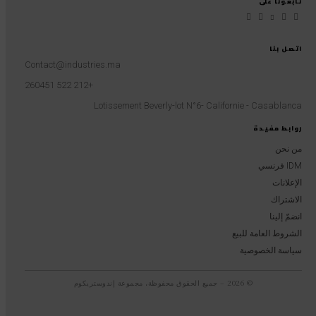
تابعونا على
اتصل بنا
Contact@industries.ma
+212 522 260451
Lotissement Beverly-lot N°6- Californie - Casablanca
روابط مفيدة
من نحن
IDM فرنسي
الإعلانات
الاشتراك
انضمّ إلينا
الشروط العامة للبيع
سياسة الخصوصية
© 2026 – جميع الحقوق محفوظة، مجموعة إندوستريكوم