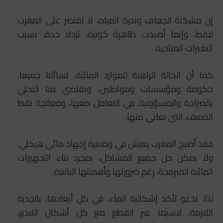
إن مشكلة الجفاف وندرة المياه، لا تقتصر على المغرب
فقط، وإنما أصبحت ظاهرة كونية، تزداد حدة، بسبب
التغيرات المناخية.
كما أن الحالة الراهنة للموارد المائية، تسائلنا جميعا،
حكومة ومؤسسات ومواطنين، وتقتضي منا التحلي
بالصراحة والمسؤولية، في التعامل معها، ومعالجة نقط
الضعف، التي تعاني منها.
فقد أصبح المغرب يعيش في وضعية إجهاد مائي هيكلي.
ولا يمكن حل جميع المشاكل، بمجرد بناء التجهيزات
المائية المبرمجة، رغم ضرورتها وأهميتها البالغة.
لذا، ندعو لأخذ إشكالية الماء، في كل أبعادها، بالجدية
اللازمة، لاسيما عبر القطع مع كل أشكال التبذير،