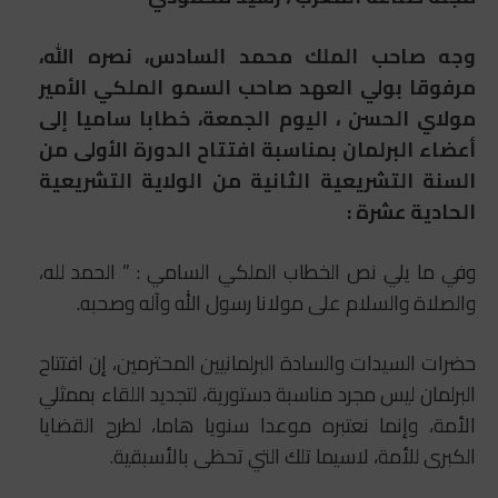
وجه صاحب الملك محمد السادس، نصره الله،
مرفوقا بولي العهد صاحب السمو الملكي الأمير
مولاي الحسن ، اليوم الجمعة، خطابا ساميا إلى
أعضاء البرلمان بمناسبة افتتاح الدورة الأولى من
السنة التشريعية الثانية من الولاية التشريعية
الحادية عشرة :
وفي ما يلي نص الخطاب الملكي السامي : ” الحمد لله،
والصلاة والسلام على مولانا رسول الله وآله وصحبه.
حضرات السيدات والسادة البرلمانيين المحترمين، إن افتتاح
البرلمان ليس مجرد مناسبة دستورية، لتجديد اللقاء بممثلي
الأمة، وإنما نعتبره موعدا سنويا هاما، لطرح القضايا
الكبرى للأمة، لاسيما تلك التي تحظى بالأسبقية.