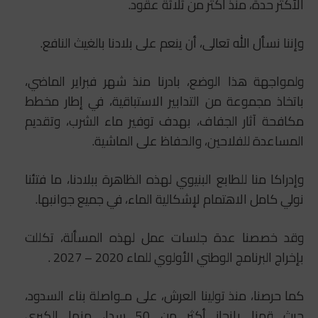
الأكثر حدة، منذ أكثر من ثلاثة عقود.
وإننا نسأل الله تعالى، أن ينعم على بلادنا بالغيث النافع.
ولمواجهة هذا الوضع، بادرنا منذ شهر فبراير الماضي،
باتخاذ مجموعة من التدابير الاستباقية، في إطار مخطط
مكافحة آثار الجفاف، بهدف توفير ماء الشرب، وتقديم
المساعدة للفلاحين، والحفاظ على الماشية.
وإدراكا منا للطابع البنيوي لهذه الظاهرة ببلادنا، ما فتئنا
نولي كامل الاهتمام لإشكالية الماء، في جميع جوانبها.
وقد خصصنا عدة جلسات عمل لهذه المسألة، تكللت
بإخراج البرنامج الوطني الأولوي للماء 2020 – 2027 .
كما حرصنا، منذ تولينا العرش، على مـواصلة بناء السدود،
حيث قمنا بإنجاز أكثر من 50 سدا، منها الكبرى