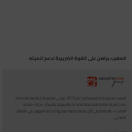
المغرب يراهن على القوة الضريبية لدعم تنميته
تأسست مجموعة إندوستريكوم عام 2013، وهي مجموعة إعلامية متخصصة
تصدر المجلة الرائدة المخصصة للصناعة والاستثمار والابتكار: مجلة «صناعة
المغرب»، بالإضافة إلى أول منصة رقمية موجهة لخدمة المهنيين في القطاع
الصناعي.