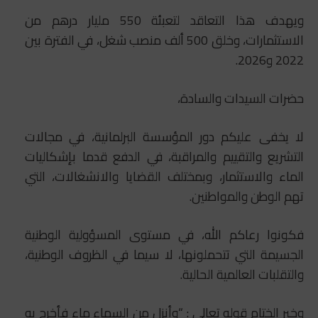
ويهدف هذا التعاقد لتعبئة 550 مليار درهم من
الاستثمارات، وخلق 500 ألف منصب شغل، في الفترة بين
2022 و2026.
حضرات السيدات والسادة،
لا يخفى عليكم دور المؤسسة البرلمانية، في مجالات
التشريع والتقييم والمراقبة، في الدفع قدما بإشكاليات
الماء والاستثمار، وبمختلف القضايا والانشغالات، التي
تهم الوطن والمواطنين.
فكونوا رعاكم الله، في مستوى المسؤولية الوطنية
الجسيمة التي تتحملونها، لا سيما في الظروف الوطنية،
والتقلبات العالمية الحالية.
وخير الختام قوله تعالى : “وأنزل من السماء ماء فأخرج به