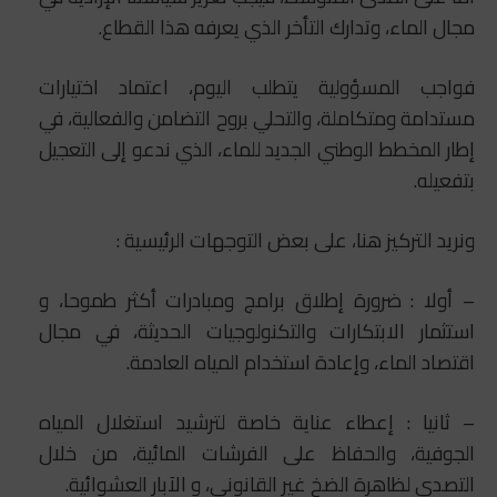
مجال الماء، وتدارك التأخر الذي يعرفه هذا القطاع.
فواجب المسؤولية يتطلب اليوم، اعتماد اختيارات
مستدامة ومتكاملة، والتحلي بروح التضامن والفعالية، في
إطار المخطط الوطني الجديد للماء، الذي ندعو إلى التعجيل
بتفعيله.
ونريد التركيز هنا، على بعض التوجهات الرئيسية :
– أولا : ضرورة إطلاق برامج ومبادرات أكثر طموحا، و
استثمار الابتكارات والتكنولوجيات الحديثة، في مجال
اقتصاد الماء، وإعادة استخدام المياه العادمة.
– ثانيا : إعطاء عناية خاصة لترشيد استغلال المياه
الجوفية، والحفاظ على الفرشات المائية، من خلال
التصدي لظاهرة الضخ غير القانوني، و الآبار العشوائية.