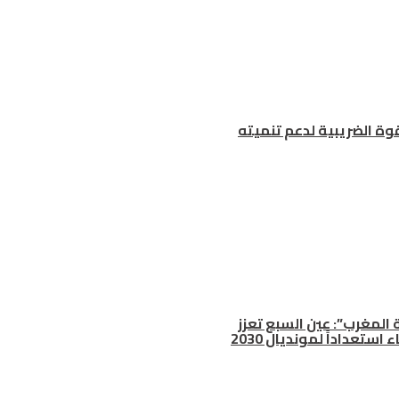
وة الضريبية لدعم تنميته
المغرب”: عين السبع تعزز
 استعداداً لمونديال 2030