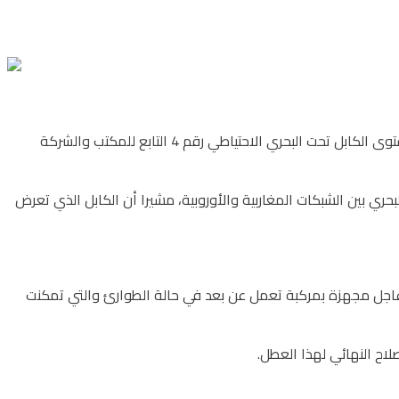
أعلن المكتب الوطني للكهرباء والماء الصالح للشرب، عن حدوث تسرب طفيف، يوم 30 يوليوز 2020، لسائل عازل قابل للتحلل البيولوجي على مستوى الكابل تحت البحري الاحتياطي رقم 4 التابع للمكتب والشركة
ط 1 و 2 قيد الخدمة، واللذين يوفران الربط الكهربائي البحري بين الشبكات المغاربية والأوروبية، مشيرا أن الكابل الذي تعرض
 عاجل مجهزة بمركبة تعمل عن بعد في حالة الطوارئ والتي تمكنت
لاح النهائي لهذا العطل.