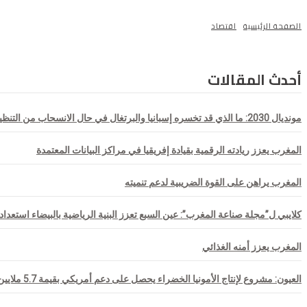
الصفحة الرئيسية
اقتصاد
أحدث المقالات
مونديال 2030: ما الذي قد تخسره إسبانيا والبرتغال في حال الانسحاب من التنظيم المشترك؟
المغرب يعزز ريادته الرقمية بقيادة إفريقيا في مراكز البيانات المعتمدة
المغرب يراهن على القوة الضريبية لدعم تنميته
كلايبي ل”مجلة صناعة المغرب”: عين السبع تعزز البنية الرياضية بالبيضاء استعداداً لمو
المغرب يعزز أمنه الغذائي
العيون: مشروع لإنتاج الأمونيا الخضراء يحصل على دعم أمريكي بقيمة 5.7 ملايين دولار