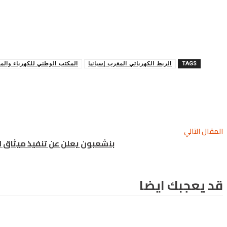
TAGS
الربط الكهربائي المغرب إسبانيا
المكتب الوطني للكهرباء والم
شارك
المقال التالي
بنشعبون يعلن عن تنفيذ ميثاق 
قد يعجبك ايضا