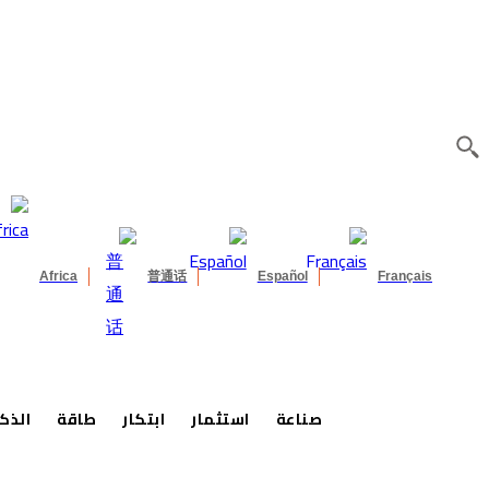
Africa
普通话
Español
Français
صناعة
استثمار
ابتكار
طاقة
الذك