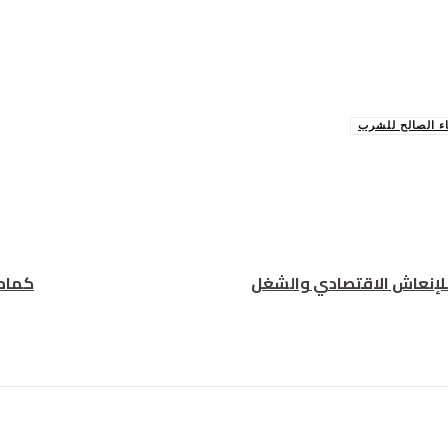
اء الصالح للشرب
للإنعاش الاقتصادي والشغل
كمامة ذكية.. ت