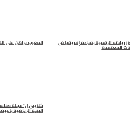
ز ريادته الرقمية بقيادة إفريقيا في
المغرب يراهن على الق
انات المعتمدة
كلايبي ل”مجلة صناعة 
البنية الرياضية بالبيضاء