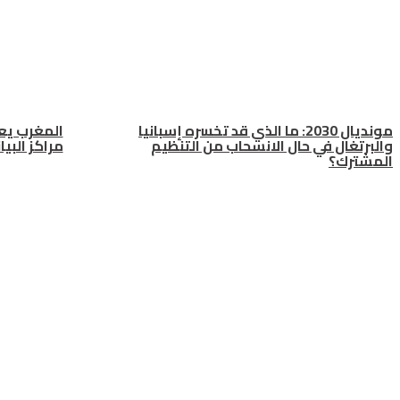
مونديال 2030: ما الذي قد تخسره إسبانيا
المغرب يعز
والبرتغال في حال الانسحاب من التنظيم
مراكز البي
المشترك؟