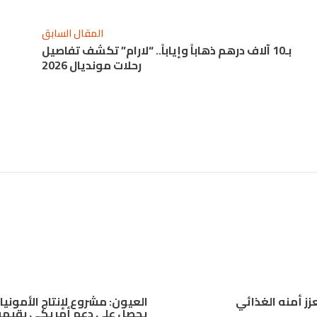
المقال السابق
بـ10 آلاف درهم ذهاباً وإياباً.. “لارام” تكشف تفاصيل
رحلات مونديال 2026
زز أمنه الغذائي
العيون: مشروع لإنتاج الأمونيا