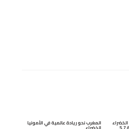
 الخضراء
المغرب نحو ريادة عالمية في الأمونيا
يحصل على دعم أمريكي بقيمة 5.7
الخضراء