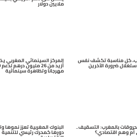
ملايين دولار
ب، كل مناسبة تكشف نفس
المركز السينمائي المغربي 
استغلال ضرورة الآخرين
أزيد
مهرجانا وتظاهرة سينمائية
حروقات بالمغرب: التسقيف..
البنوك المغربية تعزز نموها و
أم وهم اقتصادي؟
دورها كمحرك رئيسي للتنمية