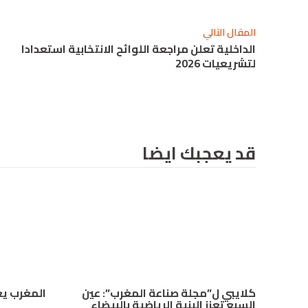
المقال التالي
الداخلية تعلن مراجعة اللوائح الانتخابية استعدادا
لتشريعيات 2026
قد يعجبك ايضا
كلايبي ل”مجلة صناعة المغرب”: عين
المغرب يع
السبع تعزز البنية الرياضية بالبيضاء