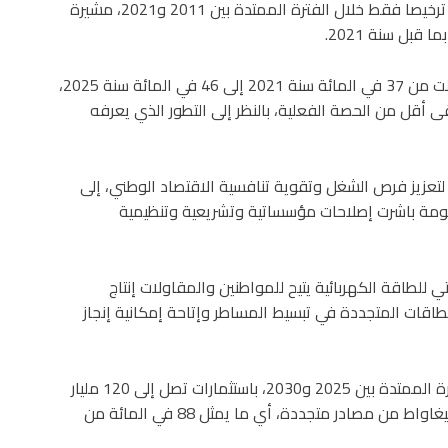
إلى 6 جيغاواط، باستثمارات تفوق 55 مليار درهم، مقابل 23 ترخيصا فقط خلال الفترة الممتدة بين 2011 و2021، مشيرة
قبل سنة 2021.
وسجلت بنعلي أن حصة الطاقات المتجددة في المغرب انتقلت من 37 في المائة سنة 2021 إلى 46 في المائة سنة 2025،
ى أقل من الحصة الفعلية، بالنظر إلى التطور الذي يعرفه
لتعزيز فرص الشغل وتقوية تنافسية الاقتصاد الوطني، إلى
كومة باشرت إصلاحات مؤسساتية وتشريعية وتنظيمية
تي للطاقة الكهربائية يتيح للمواطنين والمقاولات إنتاج
طاقات المتجددة في تبسيط المساطر وإتاحة إمكانية إنجاز
كما كشفت بنعلي عن إعداد مخطط للتجهيز الكهربائي للفترة الممتدة بين 2025 و2030، باستثمارات تصل إلى 120 مليار
درهم، وبقدرة إضافية تبلغ 15 جيغاواط، منها أكثر من 12 جيغاواط من مصادر متجددة، أي ما يمثل 88 في المائة من