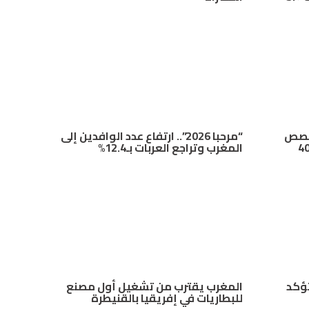
يخصص
“مرحبا 2026”.. ارتفاع عدد الوافدين إلى
 من 26 مليون درهم لدعم 40
المغرب وتراجع العربات بـ12.4%
تؤكد
المغرب يقترب من تشغيل أول مصنع
للبطاريات في إفريقيا بالقنيطرة