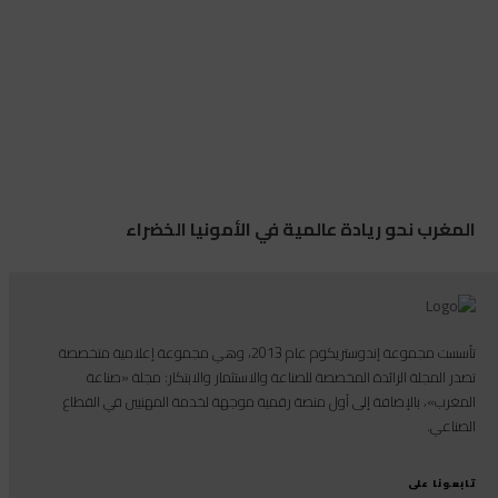
المغرب نحو ريادة عالمية في الأمونيا الخضراء
تأسست مجموعة إندوستريكوم عام 2013، وهي مجموعة إعلامية متخصصة
تصدر المجلة الرائدة المخصصة للصناعة والاستثمار والابتكار: مجلة «صناعة
المغرب»، بالإضافة إلى أول منصة رقمية موجهة لخدمة المهنيين في القطاع
الصناعي.
تابعونا على