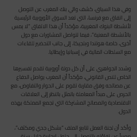
وفي هذا السياق، كشف والي بنك المغرب عن التوصل
إلى اتفاق مع فرنسا، التي تعد السوق الأوروبية الرئيسية
لأنشطة البنوك المغربية، مؤكداً أن هذا الاتفاق “لا يمس
بالأنشطة المعنية”، فيما تتواصل المشاورات مع دول
أخرى، خاصة هولندا وبلجيكا، إلى جانب التحضير للقاءات
مع السلطات المالية في إسبانيا وإيطاليا.
وشدد الجواهري على أن كل دولة أوروبية تقدم تفسيرها
الخاص للنص القانوني، مؤكداً أن المغرب يواصل الدفاع
عن مصالحه وفق مقاربة تقوم على الحوار والتفاوض، مع
الحرص على مبدأ المعاملة بالمثل بالنظر إلى العلاقات
الاقتصادية والمصالح المشتركة التي تجمع المملكة بهذه
الدول.
وأكد أن لجنة العمل تتابع الملف “بشكل جدي ومكثف”،
معرباً عن تفاؤله بالتوصل إلى حلول إيجابية خلال سنة