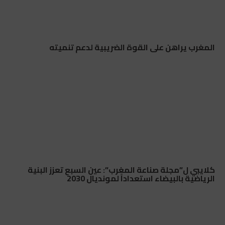
المغرب يراهن على القوة الضريبية لدعم تنميته
كلايبي ل”مجلة صناعة المغرب”: عين السبع تعزز البنية
الرياضية بالبيضاء استعداداً لمونديال 2030