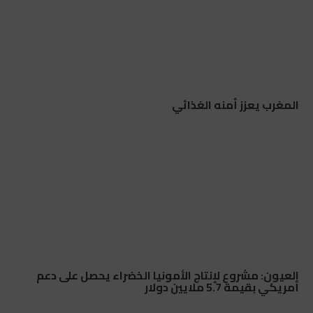
المغرب يعزز أمنه الغذائي
العيون: مشروع لإنتاج الأمونيا الخضراء يحصل على دعم
أمريكي بقيمة 5.7 ملايين دولار