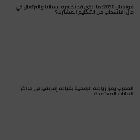
مونديال 2030: ما الذي قد تخسره إسبانيا والبرتغال في
حال الانسحاب من التنظيم المشترك؟
المغرب يعزز ريادته الرقمية بقيادة إفريقيا في مراكز
البيانات المعتمدة