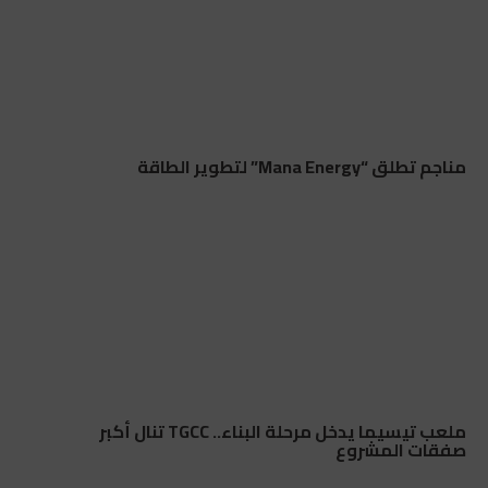
مناجم تطلق “Mana Energy” لتطوير الطاقة
ملعب تيسيما يدخل مرحلة البناء.. TGCC تنال أكبر
صفقات المشروع