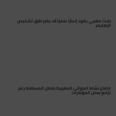
باحث مغربي يقود إنجازًا علميًا قد يغير طرق تشخيص
الزهايمر
ارتفاع نشاط الموانئ المغربية بفضل المسافنة رغم
تراجع بعض المؤشرات