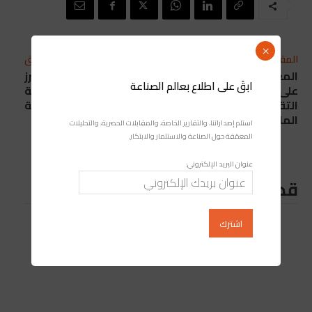
×
المقال التالي
المقال السابق
المغرب يوسع الاعتماد
وكالة باكستانية تبرز
ابقَ على اطلاع بعالم الصناعة
على الموارد المائية غير
التجربة المغربية في صناعة
التقليدية لتعزيز الأمن
السيارات الكهربائية
المائي
استلم إصداراتنا، والتقارير الخاصة، والمقابلات الحصرية، والتحليلات
المعمّقة حول الصناعة والاستثمار والابتكار.
عنوان البريد الإلكتروني:
قد يعجبك ايضا