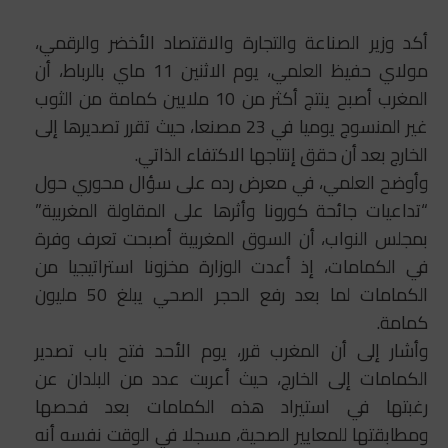
أكد وزير الصناعة والتجارة والاقتصاد الأخضر والرقمي،
مولاي حفيظ العلمي، يوم الاثنين 11 ماي بالرباط، أن
المغرب أصبح ينتج أكثر من 10 ملايين كمامة من الثوب
غير المنسوج يوميا في 23 مصنعا، حيث تقرر تصديرها إلى
الخارج بعد أن حقق إنتاجها الاكتفاء الذاتي.
وأوضح العلمي، في معرض رده على سؤال محوري حول
“تداعيات جائحة كورونا وأثرها على المقاولة المغربية”
بمجلس النواب، أن السوق المغربية أصبحت تعرف وفرة
في الكمامات، إذ أعدت الوزارة مخزونا استراتيجيا من
الكمامات لما بعد رفع الحجر الصحي يبلغ 50 مليون
كمامة.
وأشار إلى أن المغرب قرر، يوم الأحد فتح باب تصدير
الكمامات إلى الخارج، حيث أعربت عدد من البلدان عن
رغبتها في استيراد هذه الكمامات بعد فحصها
ومطابقتها للمعايير الصحية، مسجلا في الوقت نفسه أنه