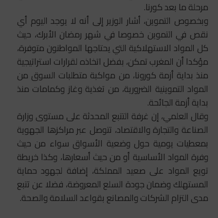
مرحلة ما بعد كورنا.
وبخصوص التموين، أشار الوزير إلى أنه لا يوجد اليوم أي
نقص في التموين خصوصا في شهر رمضان الأبرك، حيث
كل المواد الاستهلاكية التي يحتاجها المواطنون متوفرة،
مؤكدا أن المغرب تمكن، بفضل اتخاذه لقرارات استراتيجية
منذ بداية أزمة كورونا، من مواكبة متطلبات السوق من
المواد التموينية الضرورية، من تغذية وغاز وكمامات منذ
بداية أزمة الجائحة.
وقال العلمي، إن غرفة التتبع المحدثة على مستوى وزارة
الصناعة والتجارة والاقتصاد، تتوصل عبر مراكزها الجهوية
بمعطيات يومية حول وضعية الأسواق سواء من حيث
وفرة المواد الأساسية أو من حيث أسعارها، وكذا خريطة
تويع المواد على صعيد المملكة، إضافة لجهود حماية
المستهلك وضمان جودة السلع المعروضة، فضلا عن تتبع
مدى التزام الشركات والمصانع بقواعد السلامة والصحة.