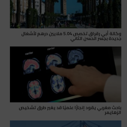
وكالة أبي رقراق تخصص 5.04 ملايين درهم لأشغال
جديدة بجسر الحسن الثاني
باحث مغربي يقود إنجازًا علميًا قد يغير طرق تشخيص
الزهايمر