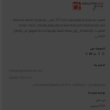
تأسست مجموعة إندوستريكوم عام 2013، وهي مجموعة إعلامية متخصصة
تصدر المجلة الرائدة المخصصة للصناعة والاستثمار والابتكار: مجلة «صناعة
المغرب»، بالإضافة إلى أول منصة رقمية موجهة لخدمة المهنيين في القطاع
الصناعي.
تابعونا على
اتصل بنا
Contact@industries.ma
+212 522 260451
Lotissement Beverly-lot N°6- Californie - Casablanca
روابط مفيدة
من نحن
IDM فرنسي