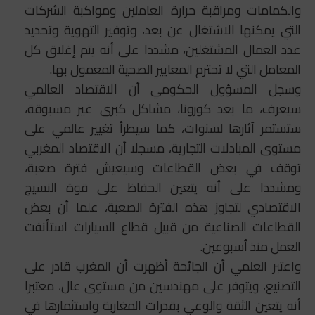
والكمامات ومراقبة حرارة العاملين ومواكبة الشركات
التي يمكنها الاشتغال عن بعد، وتوفير التهوية وتحديد
عدد العمال المشتغلين، مشددا على أنه يتم إغلاق كل
المعامل التي لا تحترم المعايير الصحية المعمول بها.
وسجل المسؤول الحكومي أن الاقتصاد العالمي
سيعرف، ما بعد كورونا، مشاكل كبرى غير مسبوقة،
ستستمر آثارها لسنوات، كما سيطرأ تغيير عالمي على
مستوى المبادلات التجارية، مسجلا أن الاقتصاد المغربي
توقف في بعض القطاعات وسيعيش فترة صعبة،
ومشددا على أنه يتعين الحفاظ على قوة النسيج
الاقتصادي لتجاوز هذه الفترة الصعبة، علما أن بعض
القطاعات الصناعية من قبيل قطاع السيارات استأنفت
العمل منذ أسبوعين.
واعتبر العلمي أن الجائحة أظهرت أن المغرب قادر على
التصنيع، ويتوفر على مهندسين من مستوى عال، معتبرا
أنه يتعين الثقة والوعي بقدرات المغاربة واستثمارها في