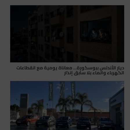
ديار الأندلس ببوسكورة… معاناة يومية مع انقطاعات
الكهرباء والماء بلا سابق إنذار