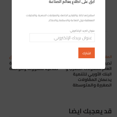
ابقَ على اطلاع بعالم الصناعة
استلم إصداراتنا، والتقارير الخاصة، والمقابلات الحصرية، والتحليلات
المعمّقة حول الصناعة والاستثمار والابتكار.
عنوان البريد الإلكتروني:
المقال التالي
المقال السابق
تدبير أزمة كورونا: الاتحاد
طنجة، من أجل انتعاشة
العام لمقاولات المغرب و
صناعية مسؤولة ومواطنة
البنك الأوربي للتنمية
يدعمان المقاولات
الصغيرة والمتوسطة
قد يعجبك ايضا