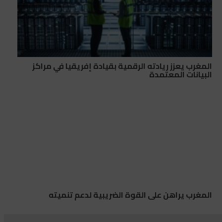
المغرب يعزز ريادته الرقمية بقيادة إفريقيا في مراكز
البيانات المعتمدة
المغرب يراهن على القوة الضريبية لدعم تنميته