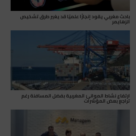
باحث مغربي يقود إنجازًا علميًا قد يغير طرق تشخيص
الزهايمر
ارتفاع نشاط الموانئ المغربية بفضل المسافنة رغم
تراجع بعض المؤشرات