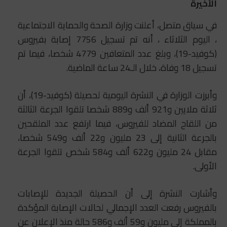
الأخيرة
في سياق متصل، أعلنت وزارة الصحة والحماية الاجتماعية
، اليوم الثلاثاء ، أنه تم تسجيل 7756 إصابة بفيروس
(كوفيد-19)، وبلغ عدد المتعافين 4779 شخصا، فيما تم
تسجيل 18 وفاة، خلال الـ24 ساعة الماضية.
وأبرزت الوزارة في النشرة اليومية لحصيلة (كوفيد-19)، أن
ثلاثة ملايين و921 ألف و889 شخصا تلقوا الجرعة الثالثة
من اللقاح المضاد للفيروس، فيما ارتفع عدد الملقحين
بالجرعة الثانية إلى 23 مليون و22 ألف و549 شخصا،
مقابل 24 مليون و622 ألف و584 شخص تلقوا الجرعة
الأولى.
وأشارت النشرة إلى أن الحصيلة الجديدة للإصابات
بالفيروس رفعت العدد الإجمالي لحالات الإصابة المؤكدة
بالمملكة إلى مليون و59 ألف و586 حالة منذ الإعلان عن