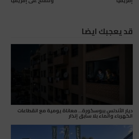
إفريقيا
وتنفتح على إفريقيا
قد يعجبك ايضا
ديار الأندلس ببوسكورة… معاناة يومية مع انقطاعات
الكهرباء والماء بلا سابق إنذار