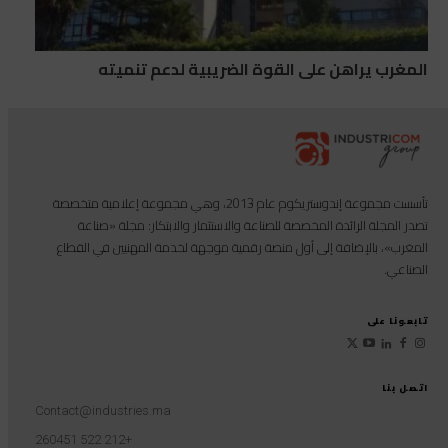
المغرب يراهن على القوة الضريبية لدعم تنميته
تأسست مجموعة إندوستريكوم عام 2013، وهي مجموعة إعلامية متخصصة
تصدر المجلة الرائدة المخصصة للصناعة والاستثمار والابتكار: مجلة «صناعة
المغرب»، بالإضافة إلى أول منصة رقمية موجهة لخدمة المهنيين في القطاع
الصناعي.
تابعونا على
اتصل بنا
Contact@industries.ma
+212 522 260451