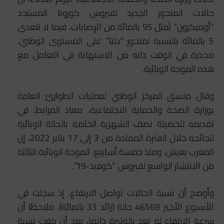
حالات المتحور الجديد لفيروس كورونا المستجد
“أوميكرون” تُمثل 95 بالمائة من الإصابات، فيما لا تتعدى
5 بالمائة بالنسبة لمتحور “دلتا” على المستوى الوطني،
محذرة في الوقت ذاته من الاستهانة في التعامل مع
هذه الموجة الوبائية.
وقال منسق المركز الوطني لعمليات الطوارئ العامة
بوزارة الصحة والحماية الاجتماعية، معاذ المرابط، في
تقديمه للحصيلة نصف الشهرية الخاصة بالحالة الوبائية
للجائحة خلال الفترة الممتدة من 3 إلى 17 يناير 2022، إن
المغرب يعيش، ومنذ خمسة أسابيع، الموجة الوبائية الثالثة
من الانتشار الواسع لفيروس “كوفيد-19”.
وأوضح أن نسبة الحالات تواصل الارتفاع، إذ سجلت في
الأسبوع الأخير 46569 حالة (زائد 33 بالمائة)، ملاحظا أن
سرعة الارتفاع لم تعد بالوتيرة ذاتها، بعد أن بلغت نسبة