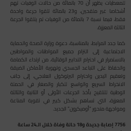
للمعطيات يظهر أن 70 بالمائة من حالات الوفيات تهم
أشخاصا غير ملقحين، و23 بالمائة تلقوا جرعة واحدة
فقط، فيما نسبة 7 بالمائة من الوفيات لم يتلقوا الجرعة
الثالثة المعززة.
كما جدد المرابط، بالمناسبة، دعوة وزارة الصحة والحماية
الاجتماعية إلى التزام جميع المواطنات والمواطنين
بالاستمرار في احترام التدابير الوقائية، من ارتداء الكمامة
والحفاظ على التباعد الجسدي وتهوية الأماكن الضيقة
وتعقيم اليدين واحترام البرتوكول العلاجي، إلى جانب
الانخراط السريع والواسع للكبار والصغار في الحملة
الوطنية للتلقيح بأخذ الجرعات الأولى أو الثانية والثالثة
المعززة، التي تساهم بشكل كبير في تقوية المناعة
ومواجهة متحور “أوميكرون” الجديد.
7756 إصابة جديدة و18 حالة وفاة خلال الـ24 ساعة