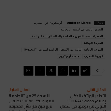
TAGS
Omicron Maroc
أوميكرون في المغرب
التطور الأسبوعي لنسبة الإيجابية
الحصيلة نصف الشهرية الخاصة بالحالة الوبائية للجائحة
الموجة الوبائية
الموجة الوبائية الثالثة من الانتشار الواسع لفيروس “كوفيد-19
كورونا المغرب
هيمنة أوميكرون
المقال التالي
المقال السابق
الأداء بالهاتف الذكي..
النسخة 25 من “الجامعة
إطلاق خدمة “CIH PAY”
المواطِنة”.. “HEM” تحتفي
الأولى من نوعها في شمال
بربع قرن من نشر المعرفة