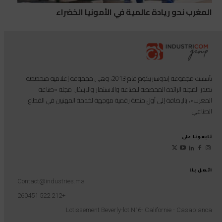
المغرب نحو ريادة عالمية في الأمونيا الخضراء
تأسست مجموعة إندوستريكوم عام 2013، وهي مجموعة إعلامية متخصصة
تصدر المجلة الرائدة المخصصة للصناعة والاستثمار والابتكار: مجلة «صناعة
المغرب»، بالإضافة إلى أول منصة رقمية موجهة لخدمة المهنيين في القطاع
الصناعي.
تابعونا على
اتصل بنا
Contact@industries.ma
+212 522 260451
Lotissement Beverly-lot N°6- Californie - Casablanca