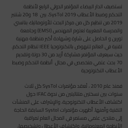
تستضيف الدار البيضاء المؤتمر الدولي الرابع لأنظمة
التحكم وضبط الأعطاب SysTol 2019، بين 18 و20 شتنبر
2019 من تنظيم كل من مركز البحث للأوتوماتيك بنانسي
والمدرسة المغربية لعلوم المهندس (EMSI) وجامعة
لورين و الحاصل على شارة وشهادة أكبر منظمة مهنية
تقنية في العالم للنهوض بالتكنولوجيا IEEE لنظام التحكم.
حيث سيعرف المؤتمر مشاركة أزيد من 30 دولة وتقديم
70 بحث علمي متخصص في مجال أنظمة التحكم وضبط
الأعطاب التكنولوجية
فمنذ عام 2010 ، تُعقد مؤتمرات SysTol كل ثلاث
سنوات بين نسختين متتاليتين من ندوة IFAC حول
اكتشاف الأعطاب التكنولوجية، والإشراف على المنشآت
التقنية وأمنها. أظهرت مؤتمرات Systol السابقة الحاجة
إلى منتدى علمي مستمر في المجال العام لمراقبة
الأنظمة المعلوماتية، واكتشاف الأعطال وتشخيصها،