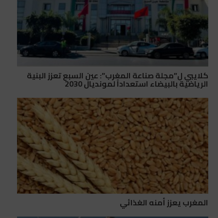
كلايبي ل”مجلة صناعة المغرب”: عين السبع تعزز البنية
الرياضية بالبيضاء استعداداً لمونديال 2030
المغرب يعزز أمنه الغذائي