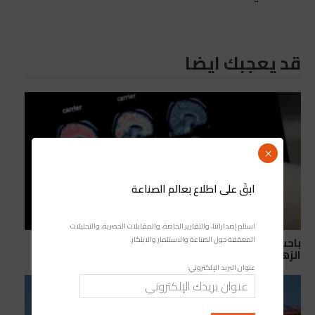
قد يعجبك ايضا
×
ابقَ على اطلاع بعالم الصناعة
استلم إصداراتنا، والتقارير الخاصة، والمقابلات الحصرية، والتحليلات
باحث مغربي يقود إنجازًا علميًا قد يغير طرق تشخيص
المعمّقة حول الصناعة والاستثمار والابتكار.
الزهايمر
عنوان البريد الإلكتروني: