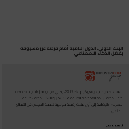
البنك الدولي: الدول النامية أمام فرصة غير مسبوقة
بفضل الذكاء الاصطناعي
تأسست مجموعة إندوستريكوم عام 2013، وهي مجموعة إعلامية متخصصة
تصدر المجلة الرائدة المخصصة للصناعة والاستثمار والابتكار: مجلة «صناعة
المغرب»، بالإضافة إلى أول منصة رقمية موجهة لخدمة المهنيين في القطاع
الصناعي.
تابعونا على