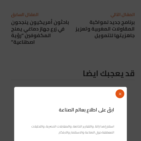
المقال التالي
المقال السابق
برنامج جديد لمواكبة
باحثون أمريكيون ينجحون
المقاولات المغربية وتعزيز
في زرع جهاز دماغي يمنح
جاهزيتها للتمويل
المكفوفين “رؤية
اصطناعية”
قد يعجبك ايضا
×
ابقَ على اطلاع بعالم الصناعة
استلم إصداراتنا، والتقارير الخاصة، والمقابلات الحصرية، والتحليلات
المعمّقة حول الصناعة والاستثمار والابتكار.