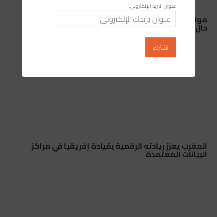
عنوان البريد الإلكتروني:
مونديال 2030: ما الذي قد تخسره إسبانيا والبرتغال في
حال الانسحاب من التنظيم المشترك؟
المغرب يعزز ريادته الرقمية بقيادة إفريقيا في مراكز
البيانات المعتمدة