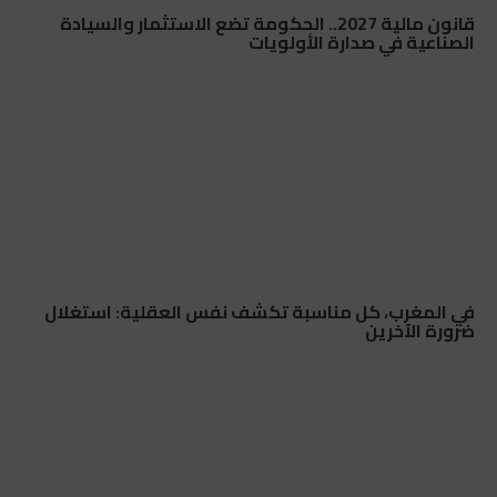
قانون مالية 2027.. الحكومة تضع الاستثمار والسيادة
الصناعية في صدارة الأولويات
في المغرب، كل مناسبة تكشف نفس العقلية: استغلال
ضرورة الآخرين