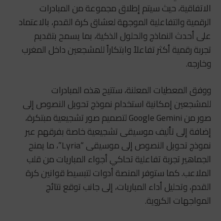
الاتفاقية، حيث سيتم إطلاق مجموعة من المبادرات
الرقمية والتفاعلية الموجهة لعشاق كرة القدم، بالاعتماد
على أحدث النماذج والحلول الذكية، بما يسمح بتقديم
تجربة رقمية أكثر تفاعلاً وابتكاراً للمشجعين داخل المغرب
وخارجه.
ووفق المعطيات المعلنة، ستتيح هذه المبادرات
للمشجعين إمكانية استخدام نموذج تحويل النصوص إلى
صور من Google Gemini لتصميم صور تشجيعية مبتكرة،
إضافة إلى تأليف موسيقى تشجيعية خاصة بفرقهم عبر
نموذج تحويل النصوص إلى موسيقى “Lyria”، ما يمنح
الجماهير تجربة تفاعلية تحاكي أجواء المباريات من قلب
الملاعب. كما ستوفر المنصة أدوات لتبسيط قوانين كرة
القدم، وتحليل أداء المباريات، إلى جانب توقع نتائج
المواجهات الكروية.