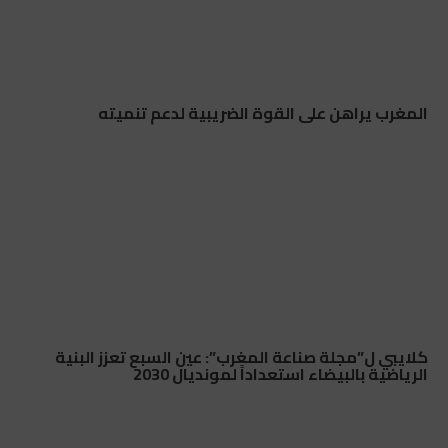
المغرب يراهن على القوة الضريبية لدعم تنميته
كلايبي ل”مجلة صناعة المغرب”: عين السبع تعزز البنية
الرياضية بالبيضاء استعداداً لمونديال 2030