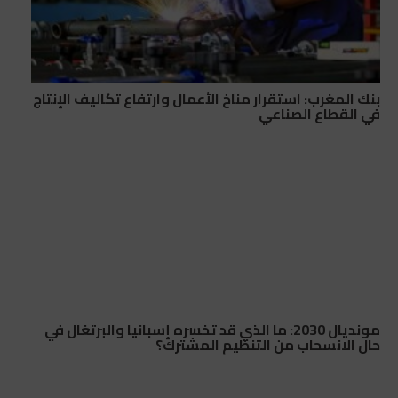
بنك المغرب: استقرار مناخ الأعمال وارتفاع تكاليف الإنتاج
في القطاع الصناعي
مونديال 2030: ما الذي قد تخسره إسبانيا والبرتغال في
حال الانسحاب من التنظيم المشترك؟