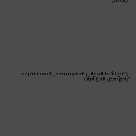
ارتفاع نشاط الموانئ المغربية بفضل المسافنة رغم
تراجع بعض المؤشرات