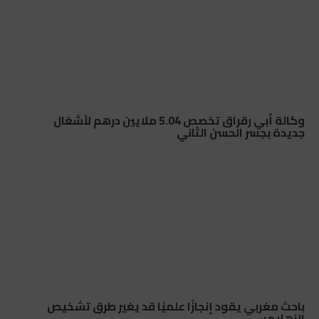
وكالة أبي رقراق تخصص 5.04 ملايين درهم لأشغال
جديدة بجسر الحسن الثاني
باحث مغربي يقود إنجازًا علميًا قد يغير طرق تشخيص
الزهايمر