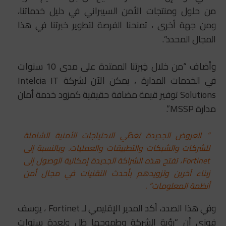
من حلول ومنتجات الأمن السيبراني في دليل خدماتنا،
ومن جهة أخرى ، تمنحنا الفرصة لتطوير خبرتنا في هذا
المجال المحدد”.
وأضاف “من خلال خِبرتنا الممتدة على مدى 10 سنوات
في الخدمات المدارة ، يمكن الآن لشركة Intelcia IT
Solutions توفير قيمة مضافة حقيقية كمزود خدمة أمان
مدارة MSSP”.
” العروض الجديدة تغطّي الاحتياجات الأمنية الشاملة
للشركات والشبكات والتطبيقات والعمليات. وبالنسبة إلى
Fortinet، تفتح هذه الشراكة الجديدة إمكانية الوصول إلى
زبناء آخرين وتزويدهم بأحدث التقنيات في مجال أمن
أنظمة المعلومات” .
وفي هذا الصدد، أكد المدير الإقليمي لـ Fortinet ، يوسف
فوزي أن “رؤية الشركة وطموحها ظل ولعدة سنوات