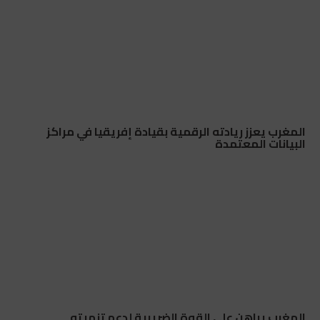
المغرب يعزز ريادته الرقمية بقيادة إفريقيا في مراكز
البيانات المعتمدة
المغرب يراهن على القوة الضريبية لدعم تنميته