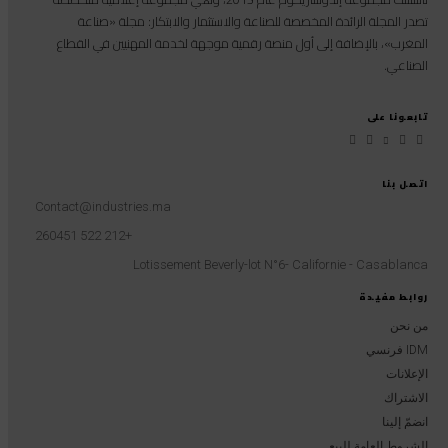
تصدر المجلة الرائدة المخصصة للصناعة والاستثمار والابتكار: مجلة «صناعة
المغرب»، بالإضافة إلى أول منصة رقمية موجهة لخدمة المهنيين في القطاع
الصناعي.
تابعونا على
اتصل بنا
Contact@industries.ma
+212 522 260451
Lotissement Beverly-lot N°6- Californie - Casablanca
روابط مفيدة
من نحن
IDM فرنسي
الإعلانات
الاشتراك
انضمّ إلينا
الشروط العامة للبيع