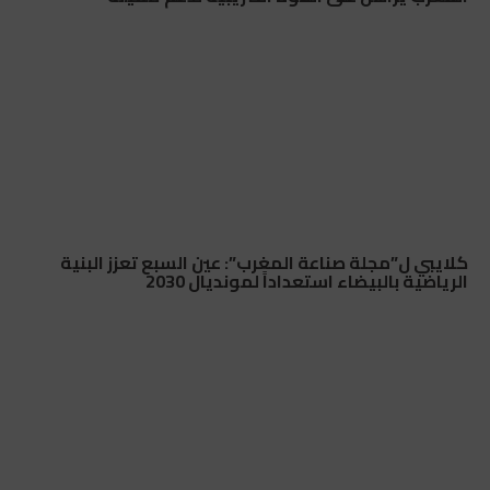
كلايبي ل”مجلة صناعة المغرب”: عين السبع تعزز البنية
الرياضية بالبيضاء استعداداً لمونديال 2030