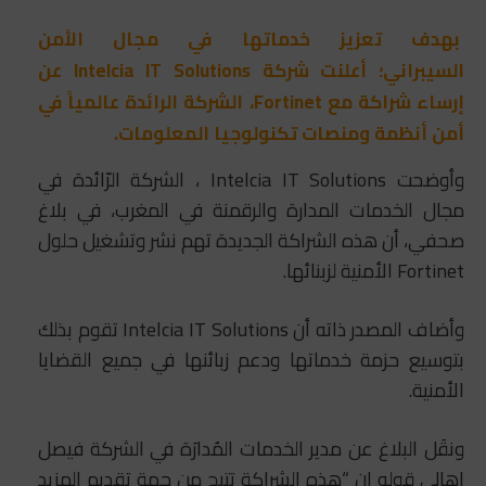
بهدف تعزيز خدماتها في مجال الأمن
السيبراني؛
أعلنت شركة Intelcia IT Solutions عن
إرساء شراكة مع Fortinet، الشركة الرائدة عالمياً في
أمن أنظمة ومنصات تكنولوجيا المعلومات.
وأوضحت Intelcia IT Solutions ، الشركة الرّائدة في
مجال الخدمات المدارة والرقمنة في المغرب، في بلاغ
صحفي، أن هذه الشراكة الجديدة تهم نشر وتشغيل حلول
Fortinet الأمنية لزبنائها.
وأضاف المصدر ذاته أن Intelcia IT Solutions تقوم بذلك
بتوسيع حزمة خدماتها ودعم زبائنها في جميع القضايا
الأمنية.
ونقَل البلاغ عن مدير الخدمات المُدارَة في الشركة فيصل
اهالي قوله إن “هذه الشراكة تتيح من جهة تقديم المزيد