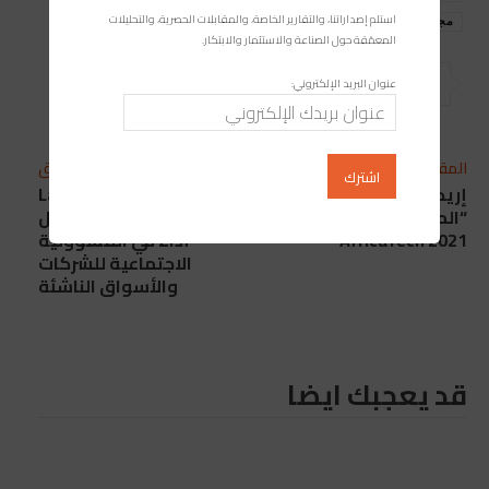
استلم إصداراتنا، والتقارير الخاصة، والمقابلات الحصرية، والتحليلات
مجلة صناعة المغرب
المعمّقة حول الصناعة والاستثمار والابتكار.
عنوان البريد الإلكتروني:
المقال التالي
المقال السابق
إريكسون تناقش
شركة LafargeHolcim
“المستقبل المُتصِل” في
Maroc تظفر بجائزة أفضل
AfricaTech 2021
أداء في المسؤولية
الاجتماعية للشركات
والأسواق الناشئة
قد يعجبك ايضا