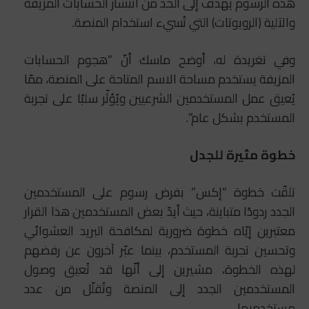
هذه الرسوم يهدف إلى الحد من انتشار الحسابات المزيفة
والآلية (الروبوتات) التي تُسيء استخدام المنصة.
وفي تغريدة له، أوضح ماسك أنّ “هجوم الحسابات
المزيفة يستخدم مساحة الاسم المتاحة على المنصة، ممّا
يُعيق عمل المستخدمين الشرعيين ويُؤثّر سلبًا على تجربة
المستخدم بشكل عام”.
خطوة مثيرة للجدل
تلقّت خطوة “إكس” بفرض رسوم على المستخدمين
الجدد ردودًا متباينة، حيث أيدّ بعض المستخدمين هذا القرار
معتبرين إيّاه خطوة ضرورية لمكافحة البريد العشوائي
وتحسين تجربة المستخدم، بينما عبّر آخرون عن رفضهم
لهذه الخطوة، مشيرين إلى أنّها قد تُعيق وصول
المستخدمين الجدد إلى المنصة وتُقلّل من عدد
مستخدميها.