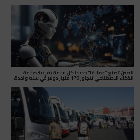
الصين تصنع “عملاقا” جديدا كل ساعة تقريبا: صناعة
الذكاء الاصطناعي تتجاوز 176 مليار دولار في سنة واحدة