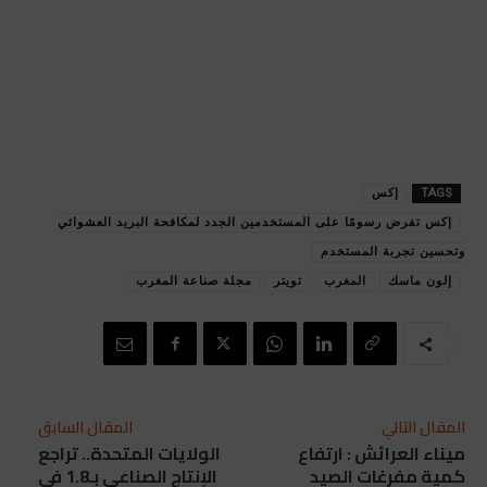
TAGS
إكس
إكس تفرض رسومًا على المستخدمين الجدد لمكافحة البريد العشوائي
وتحسين تجربة المستخدم
إلون ماسك
المغرب
تويتر
مجلة صناعة المغرب
المقال التالي
المقال السابق
ميناء العرائش : ارتفاع
الولايات المتحدة.. تراجع
كمية مفرغات الصيد
الإنتاج الصناعي بـ1.8 في