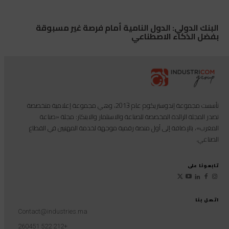
البنك الدولي: الدول النامية أمام فرصة غير مسبوقة
بفضل الذكاء الاصطناعي
تأسست مجموعة إندوستريكوم عام 2013، وهي مجموعة إعلامية متخصصة
تصدر المجلة الرائدة المخصصة للصناعة والاستثمار والابتكار: مجلة «صناعة
المغرب»، بالإضافة إلى أول منصة رقمية موجهة لخدمة المهنيين في القطاع
الصناعي.
تابعونا على
اتصل بنا
Contact@industries.ma
+212 522 260451