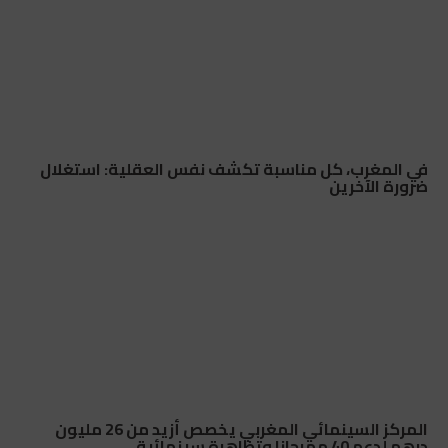
في المغرب، كل مناسبة تكشف نفس العقلية: استغلال
ضرورة الآخرين
المركز السينمائي المغربي يخصص أزيد من 26 مليون
درهم لدعم 40 مهرجانا وتظاهرة سينمائية