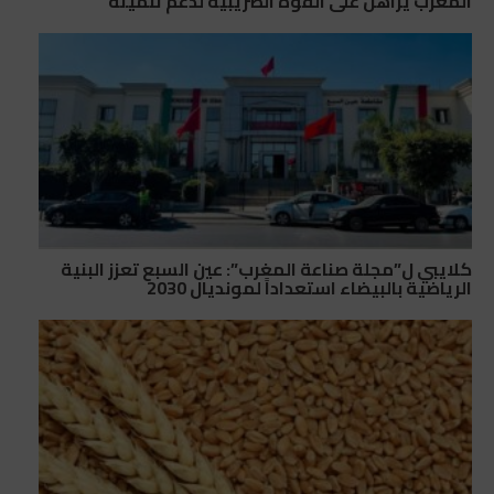
المغرب يراهن على القوة الضريبية لدعم تنميته
كلايبي ل”مجلة صناعة المغرب”: عين السبع تعزز البنية
الرياضية بالبيضاء استعداداً لمونديال 2030