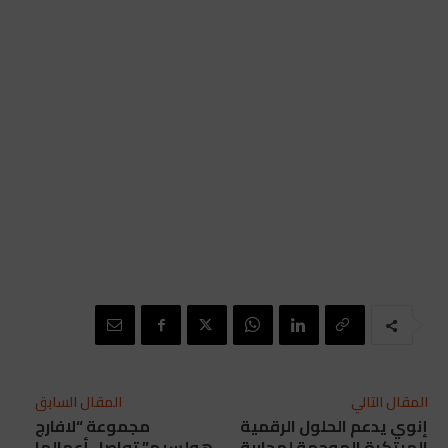
المقال التالي
المقال السابق
إنوي يدعم الحلول الرقمية
مجموعة “لافارج
المبتكرة الموجهة لمحاربة
هولسيم” تواصل أعمالها