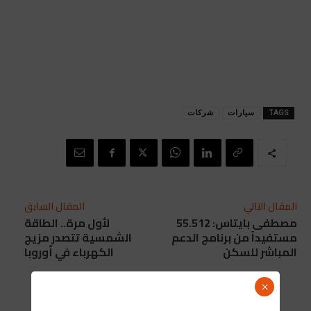
TAGS
سيارات
شركات
المقال التالي
المقال السابق
مصطفى بايتاس: 55.512
لأول مرة.. الطاقة
مستفيداً من برنامج الدعم
الشمسية تتصدر مزيج
المباشر للسكن
الكهرباء في أوروبا
×