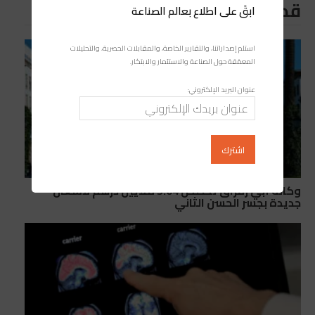
قد يعجبك ايضا
ابقَ على اطلاع بعالم الصناعة
استلم إصداراتنا، والتقارير الخاصة، والمقابلات الحصرية، والتحليلات
المعمّقة حول الصناعة والاستثمار والابتكار.
عنوان البريد الإلكتروني:
وكالة أبي رقراق تخصص 5.04 ملايين درهم لأشغال
جديدة بجسر الحسن الثاني