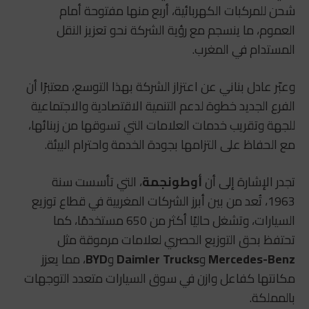
شحن للمركبات الكهربائية، أربع منها مفتوحة أمام
العموم، ما ينسجم مع رؤية الشركة نحو تعزيز النقل
المستدام في المغرب.
وعبّر عادل بناني عن اعتزاز الشركة بهذا التوسع، معتبرًا أن
الفرع الجديد خطوة لدعم التنمية الاقتصادية والاجتماعية
للجهة وتقريب خدمات العلامات التي تسوقها من زبنائها،
مع الحفاظ على التزامها بجودة الخدمة واحترام البيئة.
تجدر الإشارة إلى أن
أوطونجمة
، التي تأسست سنة
1963، تُعد من بين أبرز الشركات المغربية في قطاع توزيع
السيارات، وتشغل حاليًا أكثر من 650 مستخدمًا، كما
تحتفظ بحق التوزيع الحصري لعلامات مرموقة مثل
Mercedes-Benz
و
Daimler Trucks
و
BYD
، مما يعزز
مكانتها كفاعل وازن في سوق السيارات متعدد التوجهات
بالمملكة.