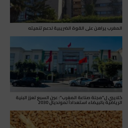
المغرب يراهن على القوة الضريبية لدعم تنميته
كلايبي ل”مجلة صناعة المغرب”: عين السبع تعزز البنية
الرياضية بالبيضاء استعداداً لمونديال 2030