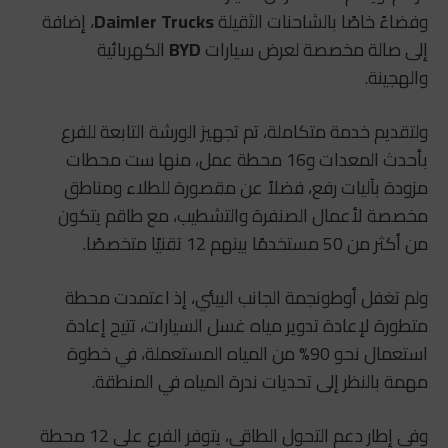
وفضاءً خاصًا بالشاحنات الثقيلة
Daimler Trucks
، إضافة
إلى صالة مخصصة لعرض سيارات
BYD
الكهربائية
والهجينة.
ولتقديم خدمة متكاملة، تم تجهيز الورشة التابعة للفرع
بأحدث المعدات و16 محطة عمل، منها ست محطات
مزودة بآليات رفع، فضلاً عن مقصورة للطلاء ومناطق
مخصصة لأعمال الصنفرة والتشطيب، مع طاقم يتكون
من أكثر من 50 مستخدمًا بينهم 12 تقنيًا متخصصًا.
ولم تغفل أوطونجمة الجانب البيئي، إذ اعتمدت محطة
متطورة لإعادة تدوير مياه غسل السيارات، تتيح إعادة
استعمال نحو 90% من المياه المستعملة، في خطوة
مهمة بالنظر إلى تحديات ندرة المياه في المنطقة.
وفي إطار دعم التحول الطاقي، يتوفر الفرع على 12 محطة