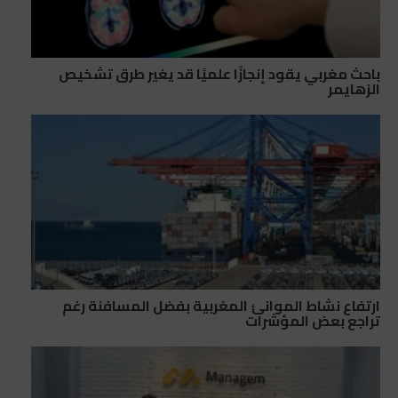
باحث مغربي يقود إنجازًا علميًا قد يغير طرق تشخيص
الزهايمر
ارتفاع نشاط الموانئ المغربية بفضل المسافنة رغم
تراجع بعض المؤشرات