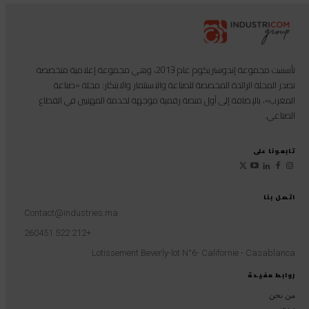
تأسست مجموعة إندوستريكوم عام 2013، وهي مجموعة إعلامية متخصصة
تصدر المجلة الرائدة المخصصة للصناعة والاستثمار والابتكار: مجلة «صناعة
المغرب»، بالإضافة إلى أول منصة رقمية موجهة لخدمة المهنيين في القطاع
الصناعي.
تابعونا على
اتصل بنا
Contact@industries.ma
+212 522 260451
Lotissement Beverly-lot N°6- Californie - Casablanca
روابط مفيدة
من نحن