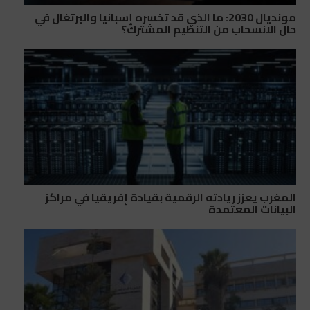
مونديال 2030: ما الذي قد تخسره إسبانيا والبرتغال في
حال الانسحاب من التنظيم المشترك؟
المغرب يعزز ريادته الرقمية بقيادة إفريقيا في مراكز
البيانات المعتمدة