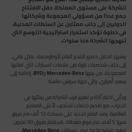
للشركة على مستوى المملكة. حفل الافتتاح
جمع عددًا من مسؤولي المجموعة وشركائها
الدوليين إلى جانب ممثلين عن السلطات المحلية،
في خطوة تؤكد استمرار استراتيجية التوسع التي
تنهجها الشركة منذ سنوات.
وشهد الحفل حضور المدير العام لأوطونجمة، عادل بناني،
إلى جانب شخصيات بارزة من علامات السيارات التي تمثلها
المجموعة، من بينها
Mercedes-Benz
و
BYD
، إضافة إلى
سعيد أمزازي، والي جهة سوس-ماسة.
ويأتي اختيار أكادير لتعزيز قرب الشركة من زبنائها في
الجنوب، مع تقديم خدمات تستجيب لأعلى المعايير
العالمية. يمتد المقر الجديد على مساحة 12 ألف متر مربع،
منها 5 آلاف متر مربع مغطاة، باستثمار يفوق 90 مليون
درهم. ويضم قاعة عرض لسيارات
Mercedes-Benz
،