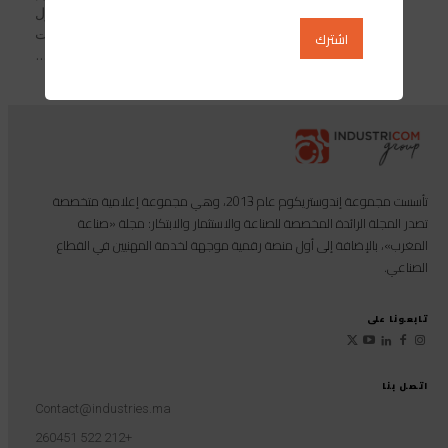
الثلاثاء 31 غشت المنصرم لاستقبال أول
دفعة من تلاميذها في شعبة الرياضيات
والفيزياء والعلوم الهندسية...
تأسست مجموعة إندوستريكوم عام 2013، وهي مجموعة إعلامية متخصصة
تصدر المجلة الرائدة المخصصة للصناعة والاستثمار والابتكار: مجلة «صناعة
المغرب»، بالإضافة إلى أول منصة رقمية موجهة لخدمة المهنيين في القطاع
الصناعي.
تابعونا على
اتصل بنا
Contact@industries.ma
+212 522 260451