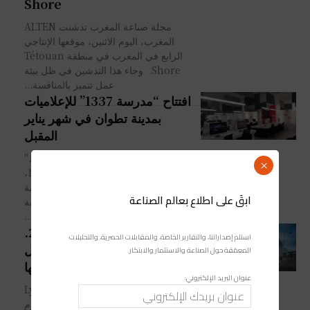
Shore
مجلة صناعة المغرب تدشنت ALTEN
المغرب، اليوم الاثنين، موقعها الإنتاجي
الرابع في المغرب في منطقة Tétouan
Shore. وجاء هذا التدشين في ظل ﺑﻴﺌﺔ
ﻋﻤﻞ ﺗﺘﻤﻴﺰ ﺑﺎﳌﻨﺎﻓﺴﺔ...
افتتاح “مدرسة 1337” للإعلاميات
بمدينة تطوان في شهر يناير
المقبل
أعلنت "الوكالة الخاصة طنجة المتوسط"
×
عن افتتاح الفرع الثالث لمدرسة 1337،
خلال شهر يناير المقبل بمنطقة
ابقَ على اطلاع بعالم الصناعة
الأنشطة “Tétouan Shore”، على مقربة
من الرأس الأسود (Cabo Negro)،...
الدخول الدراسي 2021/22.
استلم إصداراتنا، والتقارير الخاصة، والمقابلات الحصرية، والتحليلات
مؤسسة التميز LYMED تستقبل
المعمّقة حول الصناعة والاستثمار والابتكار.
أول دفعة من تلامذتها
عنوان البريد الإلكتروني:
افتتَحت مؤسسة Lycée
Méditerranéen " LYMED " أبوابها يوم