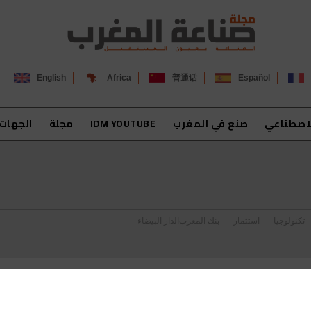
English
Africa
普通话
Español
لاصطناعي
صنع في المغرب
IDM YOUTUBE
مجلة
الجهات
تكنولوجيا
استثمار
بنك المغرب
الدار البيضاء
لحاضرين والمشاركين.. مولاي حفيظ العلمي يُتوَّج “شخصية