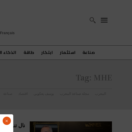
Français
صناعة
استثمار
ابتكار
طاقة
الذكاء ا
Tag:
MHE
المغرب
مجلة صناعة المغرب
يوسف يعكوبي
اقتصاد
صناعة
×
نال تنويه ا