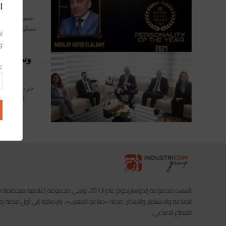
ا
ضمن فعاليات
تسليم جوائزها
اس
وا
وسط اعتزا
عن
جرت، اليوم 
الجدد الم
تأسست مجموعة إندوستريكوم عام 2013، وهي مجموعة إعل
للصناعة والاستثمار والابتكار: مجلة «صناعة المغرب»، بالإضافة إلى أول منصة
القطاع الصناعي.