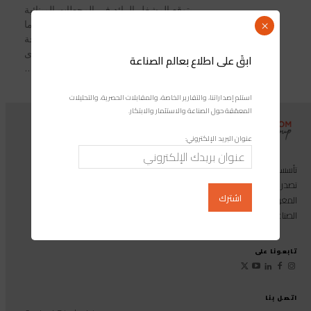
يتوقع المشغل الرائد في المحطات المينائية
نموًا مستمرًا في الأحجام والإنتاجية، مما
×
يعزز موقع المركب المينائي طنجة
المتوسط في مضيق جبل طارق كإحدى
ابقَ على اطلاع بعالم الصناعة
المنصات...
استلم إصداراتنا، والتقارير الخاصة، والمقابلات الحصرية، والتحليلات
المعمّقة حول الصناعة والاستثمار والابتكار.
عنوان البريد الإلكتروني:
تأسست مجموعة إندوستريكوم عام 2013، وهي مجموعة إعلامية متخصصة
تصدر المجلة الرائدة المخصصة للصناعة والاستثمار والابتكار: مجلة «صناعة
المغرب»، بالإضافة إلى أول منصة رقمية موجهة لخدمة المهنيين في القطاع
الصناعي.
تابعونا على
اتصل بنا