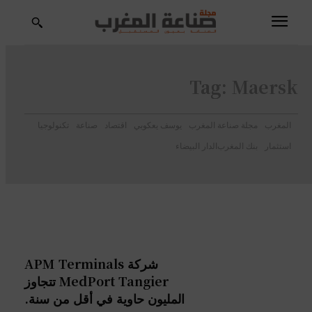
Tag:
Maersk
المغرب
مجلة صناعة المغرب
يوسف يعكوبي
اقتصاد
صناعة
تكنولوجيا
استثمار
بنك المغرب
الدار البيضاء
شركة APM Terminals
MedPort Tangier تتجاوز
المليون حاوية في أقل من سنة.