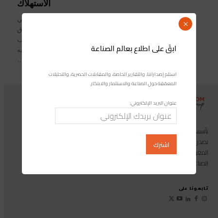
الاستهلاك
أعلنت شركة "YASSIR"، الفاعل الرئيسي
×
في التجارة السريعة بـالمغرب، عن إطلاق
الخدمة الجديدة Yassir Market، حسب
ابقَ على اطلاع بعالم الصناعة
بلاغ صحفي عمَّمَته الشركة وتوصلت به
"مجلة صناعة المغرب". من التنقل...
استلم إصداراتنا، والتقارير الخاصة، والمقابلات الحصرية، والتحليلات
المعمّقة حول الصناعة والاستثمار والابتكار.
عنوان البريد الإلكتروني:
تأسست مجموعة إندوستريكوم عام 2013، وهي مجموعة إعلامية متخصصة
تصدر المجلة الرائدة المخصصة للصناعة والاستثمار والابتكار: مجلة «صناعة
المغرب»، بالإضافة إلى أول منصة رقمية موجهة لخدمة المهنيين في القطاع
الصناعي.
تابعونا على