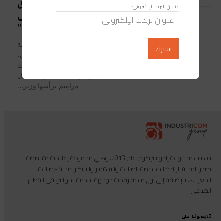
نزار بركة يشرف على إطلاق
عنوان البريد الإلكتروني:
“مركز التميز المشترك في
الهيدروجين النظيف”
شهدت المدرسة الحسنية للأشغال العمومية
بمدينة الدار البيضاء، بداية الاسبوع الجاري،
الإطلاق الرسمي لـ“مركز التميز المشترك
في الهيدروجين النظيف”، وذلك خلال
مراسم ترأسها وزير...
تأسست مجموعة إندوستريكوم عام 2013، وهي مجموعة إعلامية متخصصة
تصدر المجلة الرائدة المخصصة للصناعة والاستثمار والابتكار: مجلة «صناعة
المغرب»، بالإضافة إلى أول منصة رقمية موجهة لخدمة المهنيين في القطاع
الصناعي.
تابعونا على