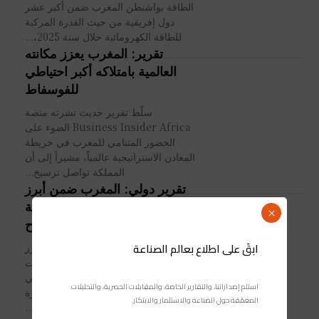
الطاقة بواشنطن المغرب ضمن أكبر عشر
دول إفريقية من حيث القدرة المركبة
للطاقة الكهرومائية خلال سنة 2025،...
تقرير: المغرب يعزز مكانته
العالمية بامتلاكه أكبر احتياطي
للفوسفاط
سلّط تقرير حديث نشرته منصة
Business Insider Africa الضوء على
الحضور المتنامي للمغرب في خريطة
المعادن الاستراتيجية عالمياً، مشيراً إلى أن
المملكة تواصل ترسيخ...
تقرير دولي: المغرب ضمن أبرز
الدول الإفريقية في تطوير طاقة
×
الرياح
ابقَ على اطلاع بعالم الصناعة
واصل المغرب تعزيز حضوره ضمن أبرز
الدول الإفريقية الرائدة في مجال الطاقات
المتجددة، مدعوما بالتوسع المتواصل في
استلم إصداراتنا، والتقارير الخاصة، والمقابلات الحصرية، والتحليلات
مشاريع طاقة الرياح وارتفاع القدرة
المعمّقة حول الصناعة والاستثمار والابتكار.
الإنتاجية المركبة...