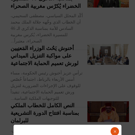
الخضراء يُكرّس مغربية الصحراء
أكّد المحلل السياسي، مصطفى السحيمي،
أن الخطاب الذي وجَّهه جلالة الملك محمد
السادس للأمة بمناسبة الذكرى الـ 46
للمسيرة الخضراء، يُكرس مغربية
الصحراء، معتبراً...
أخنوش يَحُث الوزراء المَعنِيين
على مواكبة التنزيل الميداني
لورش تعميم الحماية الاجتماعية
ترأس عزيز أخنوش رئيس الحكومة، مساء
أمس الأربعاء بالرباط، اجتماعاً خُصّص
للوقوف على الإجراءات الضرورية لتنزيل
ورش تعميم الحماية الاجتماعية، تنفيذاً
للتوجيهات الملكية السامية...
النص الكامل للخطاب الملكي
بمناسبة افتتاح الدورة التشريعية
للبرلمان
وجه صاحب الجلالة الملك محمد السادس،
×