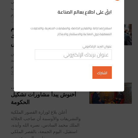
نصره الله، مرفوقا بصاحب السمو الملكي
ولي العهد الأمير مولاي الحسن، وصاحب
ابقَ على اطلاع بعالم الصناعة
السمو الملكي الأمير مولاي رشيد، اليوم
الجمعة،...
جائزة “جان جوريس للسلام
استلم إصداراتنا، والتقارير الخاصة، والمقابلات الحصرية، والتحليلات
المعمّقة حول الصناعة والاستثمار والابتكار.
2021” من نصيب جلالة الملك
محمد السادس
عنوان البريد الإلكتروني:
مَنَح "المركز الأوروبي للسلام وفض
النزاعات" لصاحب الجلالة الملك محمد
السادس جائزة "جون جوريس" للسلام
للعام 2021. وفي اجتماع عُقد يوم الثلاثاء 21
شتنبر 2021،...
بعد تعيينه من طرف جلالة الملك..
أخنوش يبدأ مشاورات تشكيل
الحكومة
أعلن بلاغ لوزارة القصور الملكية
والتشريفات والأوسمة أن صاحب الجلالة
الملك محمد السادس، نصره الله وأيده،
استقبَل، اليوم الجمعة، بالقصر الملكي
بفاس، السيد عزيز...