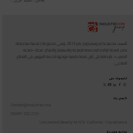
تأسست مجموعة إندوستريكوم عام 2013، وهي مجموعة إعلامية متخصصة
تصدر المجلة الرائدة المخصصة للصناعة والاستثمار والابتكار: مجلة «صناعة
المغرب»، بالإضافة إلى أول منصة رقمية موجهة لخدمة المهنيين في القطاع
الصناعي.
تابعونا على
اتصل بنا
Contact@industries.ma
+212 522 260451
Lotissement Beverly-lot N°6- Californie - Casablanca
روابط مفيدة