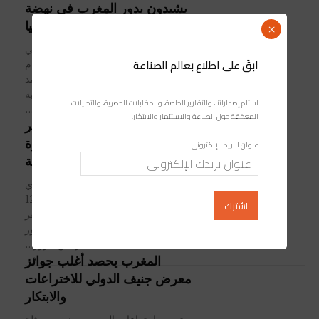
يشيدون بدور المغرب في نهضة
إفريقيا
×
أشاد دبلوماسيون وأكاديميون وباحثون في
ابقَ على اطلاع بعالم الصناعة
ندوة نظمت أول أمس بجنيف، بالتزام
المغرب بقيادة صاحب الجلالة الملك محمد
السادس، وعمله من أجل التنمية
استلم إصداراتنا، والتقارير الخاصة، والمقابلات الحصرية، والتحليلات
المستدامة والشاملة...
المعمّقة حول الصناعة والاستثمار والابتكار.
جنيف تحتضن أعمال المؤتمر
الوزاري 12 لمنظمة التجارة
عنوان البريد الإلكتروني:
العالمية‎‎
مجلة صناعة المغرب / رشيد محمودي
انطلقت أعمال المؤتمر الوزاري الـ12
لمنظمة التجارة العالمية أمس الأحد، بمقر
المنظمة في مدينة جنيف بسويسرا، بحضور
رياض مزّور...
المغرب يحصد أغلب جوائز
معرض جنيف الدولي للاختراعات
و‎الابتكار