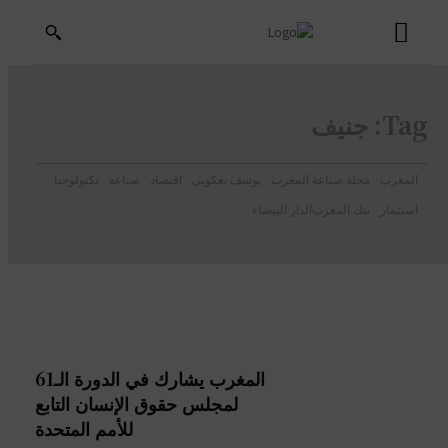
Tag:
جنيف
المغرب
مجلة صناعة المغرب
يوسف يعكوبي
اقتصاد
صناعة
تكنولوجيا
استثمار
بنك المغرب
الدار البيضاء
المغرب يشارك في الدورة الـ61
لمجلس حقوق الإنسان التابع
للأمم المتحدة