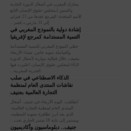
يشارك المغرب في أشغال الدورة الحادية
والستين لـمجلس حقوق الإنسان التابع
للأمم المتحدة، المزمع عقدها من 23 فبراير
إلى 31 مارس بـ قصر...
إشادة دولية بالنموذج المغربي في
التنمية المستدامة كمرجع لإفريقيا
حظي النموذج المغربي للتنمية المستدامة
والشاملة بتنويه خاص، مساء الأربعاء
بجنيف، خلال فعالية موازية لأشغال الدورة
الـ60 لمجلس حقوق الإنسان، اعتُبرت فيها
التجربة المغربية...
الذكاء الاصطناعي في صلب
نقاشات المنتدى العام لمنظمة
التجارة العالمية بجنيف
انطلقت، اليوم الأربعاء في جنيف، أشغال
المنتدى العام لمنظمة التجارة العالمية،
الذي يعد أبرز تظاهرة سنوية للمنظمة،
ويستمر إلى غاية 18 شتنبر الجاري تحت...
جنيف.. دبلوماسيون وأكاديميون