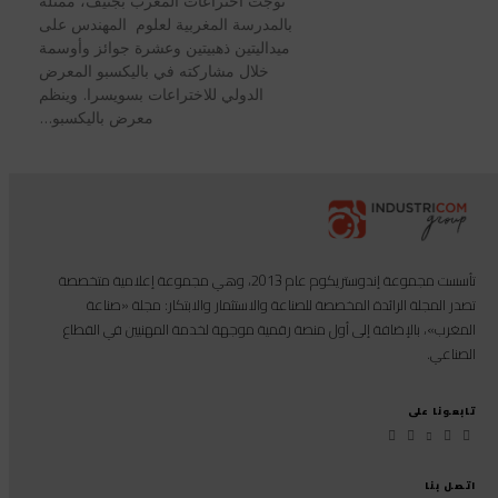
توجت اختراعات المغرب بجنيف، ممثلة
بالمدرسة المغربية لعلوم المهندس على
ميداليتين ذهبيتين وعشرة جوائز وأوسمة
خلال مشاركته في باليكسبو المعرض
الدولي للاختراعات بسويسرا. وينظم
معرض باليكسبو...
تأسست مجموعة إندوستريكوم عام 2013، وهي مجموعة إعلامية متخصصة
تصدر المجلة الرائدة المخصصة للصناعة والاستثمار والابتكار: مجلة «صناعة
المغرب»، بالإضافة إلى أول منصة رقمية موجهة لخدمة المهنيين في القطاع
الصناعي.
تابعونا على
اتصل بنا