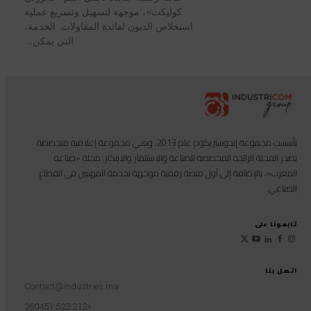
كوليكت»، موجهة لتسهيل وتسريع عملية
استخلاص الديون لفائدة المقاولات. الخدمة،
التي يمكن...
تأسست مجموعة إندوستريكوم عام 2013، وهي مجموعة إعلامية متخصصة
تصدر المجلة الرائدة المخصصة للصناعة والاستثمار والابتكار: مجلة «صناعة
المغرب»، بالإضافة إلى أول منصة رقمية موجهة لخدمة المهنيين في القطاع
الصناعي.
تابعونا على
اتصل بنا
Contact@industries.ma
+212 522 260451