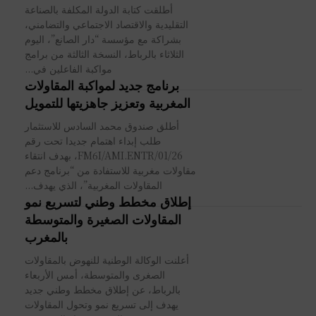
أطلقت كتابة الدولة المكلفة بالصناعة
التقليدية والاقتصاد الاجتماعي والتضامني،
بشراكة مع مؤسسة “دار الصانع”، اليوم
الثلاثاء بالرباط، النسخة الثالثة من برامج
مواكبة الفاعلين في...
برنامج جديد لمواكبة المقاولات
المغربية وتعزيز جاهزيتها للتمويل
أطلق صندوق محمد السادس للاستثمار
طلب إبداء اهتمام جديدا تحت رقم
01/26/FM6I/AMI.ENTR، بهدف انتقاء
مقاولات مغربية للاستفادة من “برنامج دعم
المقاولات المغربية”، الذي يهدف...
إطلاق مخطط وطني لتسريع نمو
المقاولات الصغيرة والمتوسطة
بالمغرب
أعلنت الوكالة الوطنية للنهوض بالمقاولات
الصغرى والمتوسطة، أمس الأربعاء
بالرباط، عن إطلاق مخطط وطني جديد
يهدف إلى تسريع نمو وتحول المقاولات