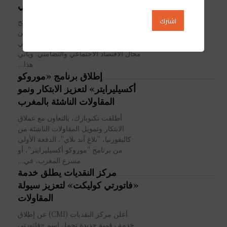
الاقتصاد الاجتماعي والتضامني
تم، اليوم الثلاثاء بمدينة سلا، إطلاق برنامج
"تحفيز-نسوة" الذي يهدف إلى تمكين
النساء اقتصاديا عبر دعم ريادة الأعمال في
مجال الاقتصاد الاجتماعي والتضامني. ويأتي
هذا...
إطلاق برنامج «موروكو
أكسيليرايتر» لتعزيز الابتكار ونمو
المقاولات الناشئة بالمغرب
أطلقت تكنوبارك، بالتعاون مع عملاق
الابتكار وتمويل المقاولات الناشئة من
كاليفورنيا، "بلاغ آند بلاي"، الدفعة الأولى
من برنامج "موروكو أكسيليرايتر"، أو
مسرع المغرب، في...
مركز النقديات يطلق خدمة
«فاتورتي كوليكت» لتعزيز سيولة
المقاولات
أعلن مركز النقديات (CMI) عن إطلاق
خدمة رقمية جديدة تحمل اسم «فاتورتي