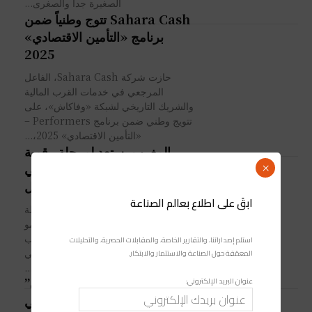
الصغيرة جدا والصغرى...
Sahara Cash تتوج وطنياً ضمن
برنامج «التأمين الاقتصادي»
2025
حازت شركة Sahara Cash، الفاعل
المرجعي في خدمات القرب المالية
والشريك التاريخي لشبكة «وفاكاش»، على
تتويج وطني ضمن برنامج Performers –
«التأمين الاقتصادي» 2025،...
المغرب يستعد لمرحلة رقمية
جديدة عبر برنامج تدريبي مجاني
×
من غوغل
ابقَ على اطلاع بعالم الصناعة
تستعد المقاولات الصغيرة والمتوسطة
المغربية لدخول مرحلة جديدة من النمو
والابتكار داخل القارة الإفريقية، عقب
استلم إصداراتنا، والتقارير الخاصة، والمقابلات الحصرية، والتحليلات
الإعلان عن إطلاق برنامج تدريب رقمي
المعمّقة حول الصناعة والاستثمار والابتكار.
مجاني يركز على...
عنوان البريد الإلكتروني:
إطلاق برنامج “تحفيز-نسوة”
لدعم ريادة الأعمال النسائية في