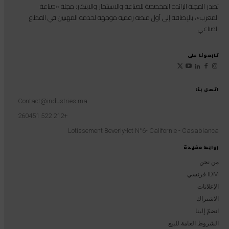
تصدر المجلة الرائدة المخصصة للصناعة والاستثمار والابتكار: مجلة «صناعة
المغرب»، بالإضافة إلى أول منصة رقمية موجهة لخدمة المهنيين في القطاع
الصناعي.
تابعونا على
اتصل بنا
Contact@industries.ma
+212 522 260451
Lotissement Beverly-lot N°6- Californie - Casablanca
روابط مفيدة
من نحن
IDM فرنسي
الإعلانات
الاشتراك
انضمّ إلينا
الشروط العامة للبيع