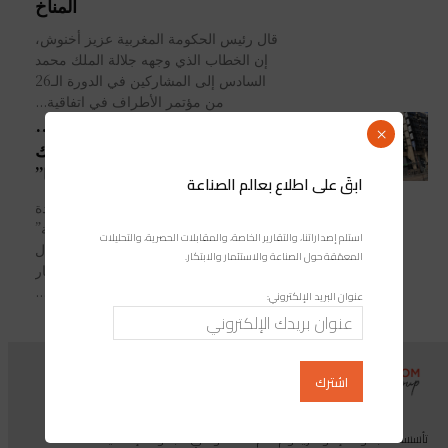
المناخ
قال رئيس الحكومة المغربية عزيز أخنوش،
إن الخطاب الذي وجهه جلالة الملك محمد
السادس إلى المشاركين في الدورة الـ26
من مؤتمر الأطراف في اتفاقية...
“جوائز التمويل المستدام 2021”..
×
مجلة “غلوبال فاينانس” تتوّج “بنك
أوف أفريكا”
ابقَ على اطلاع بعالم الصناعة
فاز 'بنك أوف أفريكا' بجائزة “القيادة
المتميزة في تمويل المشاريع المستدامة”
استلم إصداراتنا، والتقارير الخاصة، والمقابلات الحصرية، والتحليلات
لمنطقة إفريقيا، والتي تمنحها مجلة 'غلوبال
المعمّقة حول الصناعة والاستثمار والابتكار.
فاينانس' الأمريكية المرموقة، في إطار
“جوائز التمويل...
عنوان البريد الإلكتروني:
تأسست مجموعة إندوستريكوم عام 2013، وهي مجموعة إعلامية متخصصة