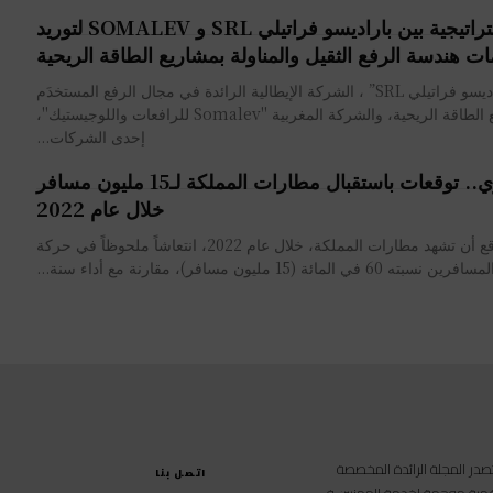
شراكة استراتيجية بين باراديسو فراتيلي SRL و SOMALEV لتوريد
ت هندسة الرفع الثقيل والمناولة بمشاريع الطاقة الريحية
أعلنت ”باراديسو فراتيلي SRL” ، الشركة الإيطالية الرائدة في مجال الرفع المستخدَم
في مشاريع الطاقة الريحية، والشركة المغربية "Somalev للرافعات واللوجيستيك"،
إحدى الشركات...
النقل الجوي.. توقعات باستقبال مطارات المملكة لـ15 مليون مسافر
خلال عام 2022
من المتوقع أن تشهد مطارات المملكة، خلال عام 2022، انتعاشاً ملحوظاً في حركة
مسافرين نسبته 60 في المائة (15 مليون مسافر)، مقارنة مع أداء سنة...
امية متخصصة تصدر المجلة الرائدة المخصصة
اتصل بنا