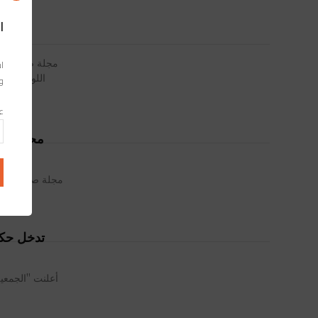
ا
اس
اللوجستي ال
وا
عن
محمد عبد
مجلة صناعة المغ
تدخل حكوم