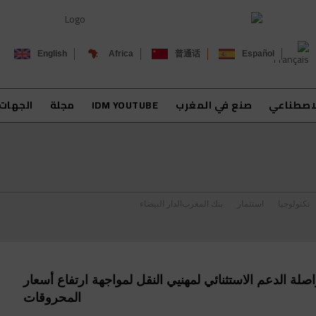
English
Africa
普通话
Español
لاصطناعي
صنع في المغرب
IDM YOUTUBE
مجلة
الجهات
تكنولوجيا
استثمار
بنك المغرب
الدار البيضاء
صلة الدعم الاستثنائي لمهنيي النقل لمواجهة ارتفاع أسعار
المحروقات