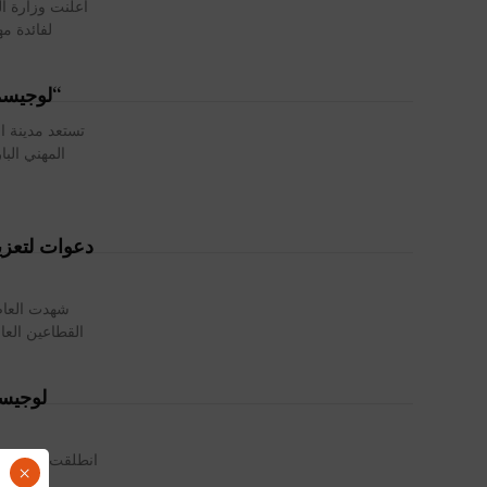
أعلنت وزارة ا
لفائدة م
“لوجيسمي
تستعد مدينة ا
المهني الب
دعوات لتعزي
شهدت العاصم
القطاعين العا
انطلقت اليوم ال
×
خبراء و