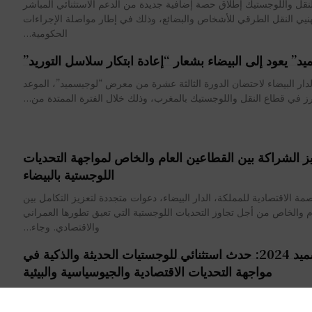
لنقل واللوجستيك إطلاق حصة إضافية جديدة من الدعم الاستثنائي المباشر
هنيي النقل الطرقي للأشخاص والبضائع، وذلك في إطار مواصلة الإجراءات
الحكومية...
د” يعود إلى البيضاء بشعار “إعادة ابتكار سلاسل التوريد”
لدار البيضاء لاحتضان الدورة الثالثة عشرة من معرض “لوجيسميد”، الموعد
ارز في قطاع النقل واللوجستيك بالمغرب، وذلك خلال الفترة الممتدة من...
ز الشراكة بين القطاعين العام والخاص لمواجهة التحديات
اللوجستية بالبيضاء
ة الاقتصادية للمملكة، الدار البيضاء، دعوات متجددة لتعزيز التكامل بين
م والخاص من أجل تجاوز التحديات اللوجستية التي تعيق تطورها العمراني
والاقتصادي. وجاء...
لوجيسميد 2024: حدث استثنائي للوجستيات الحديثة والذكية في
مواجهة التحديات الاقتصادية والجيوسياسية والبيئية
ثلاثاء، فعاليات معرض لوجيسميد في دورته الحادية عشرة، ليجمع نخبة من
مهنيي اللوجستيات من مختلف أنحاء المغرب والعالم. يُقام المعرض في...