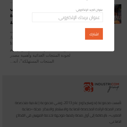
(CESE) في إطار ‏إحالة ذاتية، تحت...
نتائج بحث تربط رغبة المغاربة في
عنوان البريد الإلكتروني:
تغذية صحية باحترام معايير الجودة
والسلامة الغذائية
كشفت نتائج بحثٍ أجراه مكتب دراسات
التسويق واستطلاعات الرأي "Averty
Market Research &
Intelligence" حول "المغاربة وإدراكهم
لجودة المنتجات الغذائية وأهمية مصدر
المنتجات المستهلكة"، أنه...
تأسست مجموعة إندوستريكوم عام 2013، وهي مجموعة إعلامية متخصصة
تصدر المجلة الرائدة المخصصة للصناعة والاستثمار والابتكار: مجلة «صناعة
المغرب»، بالإضافة إلى أول منصة رقمية موجهة لخدمة المهنيين في القطاع
الصناعي.