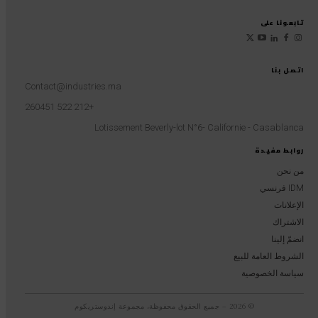
تابعونا على
اتصل بنا
Contact@industries.ma
+212 522 260451
Lotissement Beverly-lot N°6- Californie - Casablanca
روابط مفيدة
من نحن
IDM فرنسي
الإعلانات
الاشتراك
انضمّ إلينا
الشروط العامة للبيع
سياسة الخصوصية
© 2026 – جميع الحقوق محفوظة، مجموعة إندوستريكوم