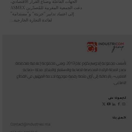
الجهات الفاعلة وصناع القرار الاقتصادي،
دعت الجمعية المغربية للمُصدّرين ASMEX
إلى اعتماد تدابير "جريئة" و”مستدامة”
لفائدة التجارة الخارجية...
تأسست مجموعة إندوستريكوم عام 2013، وهي مجموعة إعلامية متخصصة
تصدر المجلة الرائدة المخصصة للصناعة والاستثمار والابتكار: مجلة «صناعة
المغرب»، بالإضافة إلى أول منصة رقمية موجهة لخدمة المهنيين في القطاع
الصناعي.
تابعونا على
اتصل بنا
Contact@industries.ma