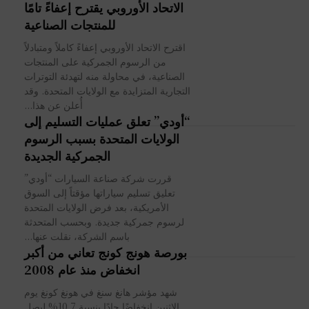
الاتحاد الأوروبي يقترح إعفاءً تامًا
للمنتجات الصناعية
اقترح الاتحاد الأوروبي إعفاءً كاملاً ومتبادلاً
من الرسوم الجمركية على المنتجات
الصناعية، في محاولة منه لتهدئة التوترات
التجارية المتزايدة مع الولايات المتحدة. وقد
أُعلن عن هذا...
“أودي” تعلق عمليات التسليم إلى
الولايات المتحدة بسبب الرسوم
الجمركية الجديدة
قررت شركة صناعة السيارات “أودي”
تعليق تسليم سياراتها مؤقتاً إلى السوق
الأمريكية، بعد فرض الولايات المتحدة
لرسوم جمركية جديدة. وبحسب المتحدثة
باسم الشركة، نقلت عنها...
بورصة هونج كونج تعاني من أكبر
انخفاض منذ عام 2008
شهد مؤشر هانغ سنغ في هونغ كونغ يوم
الإثنين انخفاضًا حادًا بنسبة 10.7% ليصل