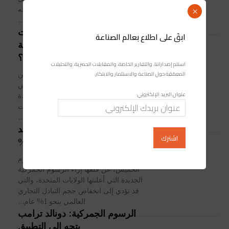
إلى 20,404.62 نقطة، وهو أدنى مستوى له
×
في يوم واحد...
أسواق العالم تهتز بعد قرارات
ابقَ على اطلاع بعالم الصناعة
ترامب الجمركية: هل هي بداية
لحرب تجارية شاملة؟
استلم إصداراتنا، والتقارير الخاصة، والمقابلات الحصرية، والتحليلات
شهدت الأسواق المالية العالمية حالة من
المعمّقة حول الصناعة والاستثمار والابتكار.
الذعر اليوم الإثنين، إثر إعلان الرئيس
عنوان البريد الإلكتروني:
الأمريكي دونالد ترامب عن زيادات جديدة
في الضرائب الجمركية على الواردات
نحو...
الرسوم الجمركية الأمريكية قد
تخفض التجارة العالمية بنسبة 1%
أعربت منظمة التجارة العالمية اليوم
الخميس، عن قلقها إزاء الرسوم الجمركية
الجديدة التي أعلنتها الولايات المتحدة، والتي
قد تؤدي إلى انخفاض حجم التبادل التجاري
العالمي بنحو 1% عام...
الرسوم الجمركية: دونالد ترامب
يتجه إلى التطبيق