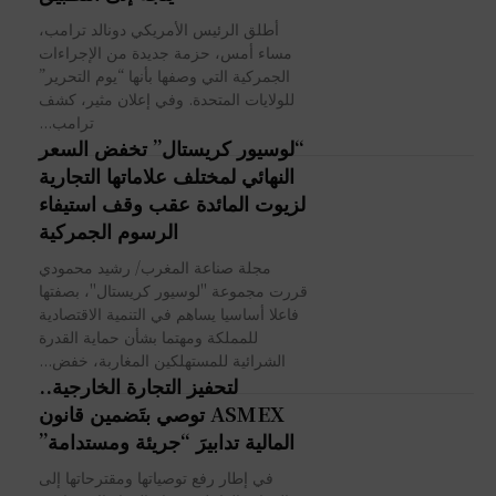
أطلق الرئيس الأمريكي دونالد ترامب،
مساء أمس، حزمة جديدة من الإجراءات
الجمركية التي وصفها بأنها “يوم التحرير”
للولايات المتحدة. وفي إعلان مثير، كشف
ترامب...
“لوسيور كريستال” تخفض السعر
النهائي لمختلف علاماتها التجارية
لزيوت المائدة عقب وقف استيفاء
الرسوم الجمركية
مجلة صناعة المغرب/ رشيد محمودي
قررت مجموعة "لوسيور كريستال"، بصفتها
فاعلا أساسيا يساهم في التنمية الاقتصادية
للمملكة ومهتما بشأن حماية القدرة
الشرائية للمستهلكين المغاربة، خفض...
لتحفيز التجارة الخارجية..
ASMEX توصي بتَضمين قانون
المالية تدابيرَ “جريئة ومستدامة”
في إطار رفع توصياتها ومقترحاتها إلى