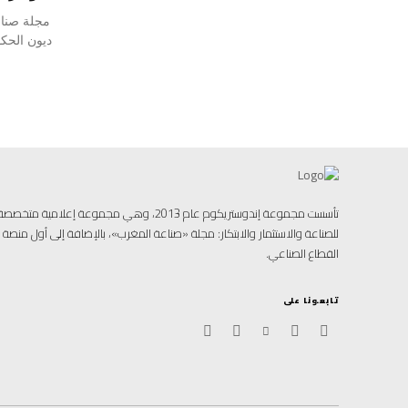
مجلة صناع
تأسست مجموعة إندوستريكوم عام 2013، وهي مجموعة إ
للصناعة والاستثمار والابتكار: مجلة «صناعة المغرب»، بالإضافة إلى أول منص
القطاع الصناعي.
تابعونا على