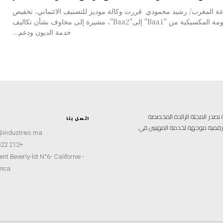
ة المغرب/ رشيد محمودي قررت وكالة موديز للتصنيف الائتماني، تخفيص
ديون الحكومة المكسيكية من "Baa1" إلى"Baa2"، مشيرة إلى مخاوف بشأن تكاليف
خدمة الديون ودعم...
علامية متخصصة تصدر المجلة الرائدة المخصصة
اتصل بنا
ة رقمية موجهة لخدمة المهنيين في
@industries.ma
+212 522 260451
nt Beverly-lot N°6- Californie -
nca