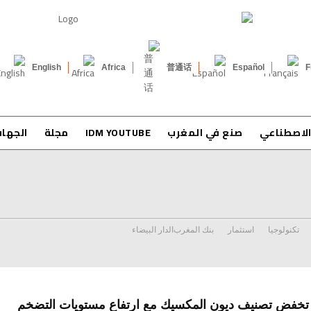
English
Africa
普通话
Español
F
الاصطناعي
صنع في المغرب
IDM YOUTUBE
مجلة
الجها
تكنولوجيا
استثمار
بنك المغرب
الدار البيضاء
تخفض تصنيف ديون المكسيك مع ارتفاع مستويات التضخم