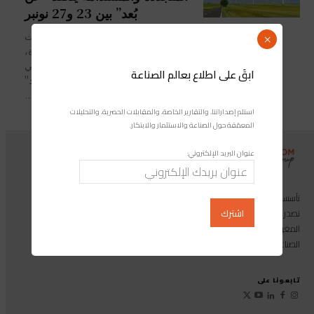
بُعد” بين 23 و27 نونبر
بمشاركة خبراء دوليين سيَعرضون أحدث
×
التقنيات في مجال الطاقات المتجددة،
سَتنعقد الدورة التاسعة للمؤتمر الدولي
ابقَ على اطلاع بعالم الصناعة
للطاقات المتجددة والمستدامة "عن بُعد"
(عبر تقنية المناظرة المرئية)...
استلم إصداراتنا، والتقارير الخاصة، والمقابلات الحصرية، والتحليلات
المعمّقة حول الصناعة والاستثمار والابتكار.
عنوان البريد الإلكتروني:
تأسست مجموعة إندوستريكوم عام 2013، وهي مجموعة إعلامية متخصصة
تصدر المجلة الرائدة المخصصة للصناعة والاستثمار والابتكار: مجلة «صناعة
المغرب»، بالإضافة إلى أول منصة رقمية موجهة لخدمة المهنيين في القطاع
الصناعي.
تابعونا على