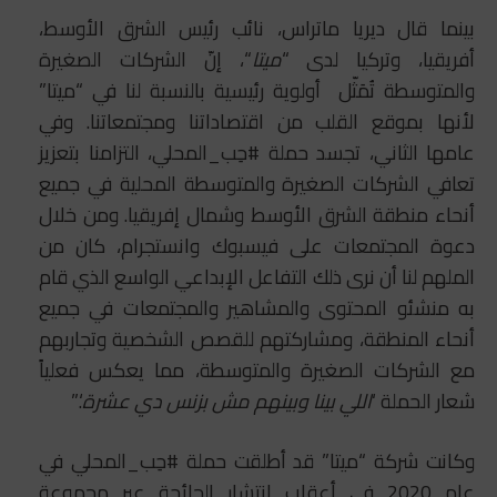
بينما قال ديريا ماتراس، نائب رئيس الشرق الأوسط،
أفريقيا، وتركيا لدى “
ميتا
“، إنّ الشركات الصغيرة
والمتوسطة تُمَثّل أولوية رئيسية بالنسبة لنا في “ميتا”
لأنها بموقع القلب من اقتصاداتنا ومجتمعاتنا. وفي
عامها الثاني، تجسد حملة #حِب_المحلي، التزامنا بتعزيز
تعافي الشركات الصغيرة والمتوسطة المحلية في جميع
أنحاء منطقة الشرق الأوسط وشمال إفريقيا. ومن خلال
دعوة المجتمعات على فيسبوك وانستجرام، كان من
الملهم لنا أن نرى ذلك التفاعل الإبداعي الواسع الذي قام
به منشئو المحتوى والمشاهير والمجتمعات في جميع
أنحاء المنطقة، ومشاركتهم للقصص الشخصية وتجاربهم
مع الشركات الصغيرة والمتوسطة، مما يعكس فعلياً
شعار الحملة ‘
اللي بينا وبينهم مش بزنس دي عشرة
‘.”
وكانت شركة “ميتا” قد أطلقت حملة #حِب_المحلي في
عام 2020 في أعقاب انتشار الجائحة عبر مجموعة