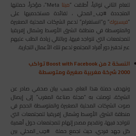
للعام الثاني توالياً، أطلقت “
ميتا
Meta”، مؤخراً، حملتها
المتجددة #حِب_المحلي ، لفائدة مستخدميها على
“
فيسبوك
” و”انستغرام” لدعم الشركات المحلية الصغيرة
والمتوسطة في منطقة الشرق الأوسط وشمال إفريقيا
للمجتمعات التي تتواجد فيها، وبالتالي زيادة الطلب عليهم
عبر تحفيز دور أفراد المجتمع لدعم تلك الأعمال التجارية.
النسخة 2 من Boost with Facebook تواكب
2000 شركة مغربية صغيرة ومتوسطة
وتهدف حملة هذا العام، حسب بيان صحفي صادر عن
الشركة، توصلت به “مجلة صناعة المغرب” إلى إيصال
صوت الشركات المحلية الصغيرة والمتوسطة الحجم في
منطقة الشرق الأوسط وشمال إفريقيا للمجتمعات التي
تتواجد فيها، وتقديم مصدر إلهام للمجتمعات حول أهمية
كل جهد فردي، حيث تجمع حملة #حِب_المحلي بين