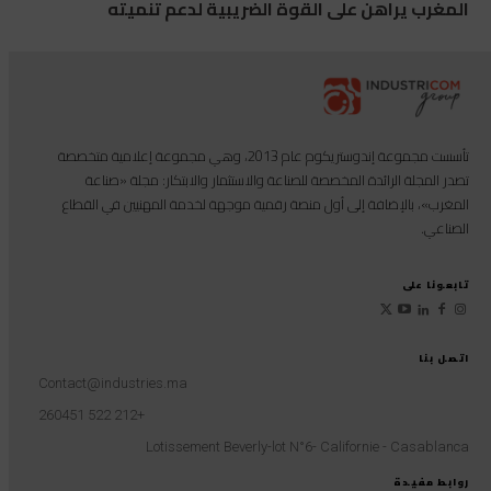
المغرب يراهن على القوة الضريبية لدعم تنميته
تأسست مجموعة إندوستريكوم عام 2013، وهي مجموعة إعلامية متخصصة
تصدر المجلة الرائدة المخصصة للصناعة والاستثمار والابتكار: مجلة «صناعة
المغرب»، بالإضافة إلى أول منصة رقمية موجهة لخدمة المهنيين في القطاع
الصناعي.
تابعونا على
اتصل بنا
Contact@industries.ma
+212 522 260451
Lotissement Beverly-lot N°6- Californie - Casablanca
روابط مفيدة