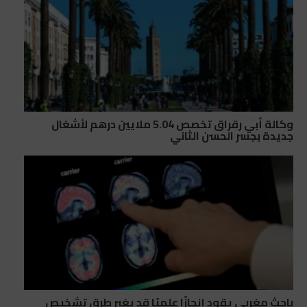
وكالة أبي رقراق تخصص 5.04 ملايين درهم لأشغال
جديدة بجسر الحسن الثاني
باحث مغربي يقود إنجازًا علميًا قد يغير طرق تشخيص