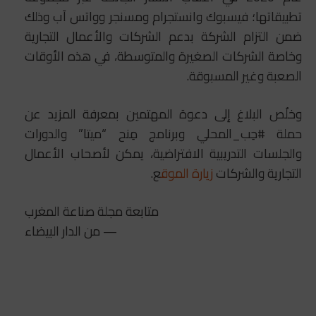
تطبيقاتها؛ فيسبوك وانستجرام ومسنجر وواتس آب وذلك
ضمن التزام الشركة بدعم الشركات والأعمال التجارية
وخاصة الشركات الصغيرة والمتوسطة، في هذه الأوقات
الصعبة وغير المسبوقة.
وخلُص البلاغ إلى دعوة المهتمين بمعرفة المزيد عن
حملة #حِب_المحلي وبرنامج مِنح “ميتا” والدورات
والجلسات التدريبية الافتراضية، يمكن لأصحاب الأعمال
التجارية والشركات
زيارة الموق
ع.
متابعة مجلة صناعة المغرب
— من الدار البيضاء