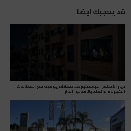
قد يعجبك ايضا
ديار الأندلس ببوسكورة… معاناة يومية مع انقطاعات
الكهرباء والماء بلا سابق إنذار