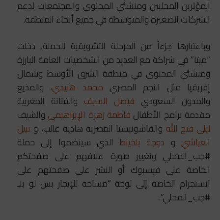
المؤثرين المحليين ومنشئي المحتوى والمجتمعات لدعم
الشركات الصغيرة والمتوسطة في جميع أنحاء المنطقة.
وباعتبارها جزءاً من المرحلة التشويقية للحملة، دخلت
“ميتا” في شراكة مع العديد من الشخصيات العامة البارزة
ومنشئي المحتوى في منطقة الشرق الأوسط وشمال
إفريقيا مثل النجم المصري
محمد
هنيدي
، والمذيع
والمدون السعودي
فيصل
السيف
والفنانة المغربية
مقدمة برامج الأطفال
فاطمة
زهرة
الإبراهيمي
والشيف
ليلى
فتح
الله
والفاشونيستا المصرية هادية غالب، و
نبيل
العياشي
و
دوجة بلخياط
الذي سينضموا إلى حملة
#حِب_المحلي وتغيير صورة غلافهم على صفحتكم
الخاصة على فيسبوك أو النشر على صفحتهم على
انستجرام الخاصة إلى لوحة “مساحة للإيجار بس لو بتـ
#حِب_المحلي”.