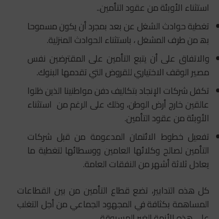
استثناء الأوبئة من عقود التأمين..
تغطية حوادث الشغل عن بعد ﺑﻣﺟرد أن ﯾﻛون ﻣﺳﻣوﺣﺎ
ﺑﮫ ﻣن طرف اﻟﻣﺷﻐل ، ﺑﺎستثناء الحوادث المنزلية.
والاتفاق على أن يتبع التأمين على المقترضين نفس
مصير الوقف الاختياري للقروض التي تقدمها البنوك.
تكفل شركات الإنجاد بتكاليف دفن مواطنينا الذين ظلوا
عالقين خارج أرض الوطن، وذلك على الرغم من استثناء
الأوبئة من عقود التأمين.
تفعيل خطوط الائتمان المدعومة من قبل شركات
التأمين لصالح وكلائها العامين ووسطائها لتغطية ما
يعادل ثلاثة أشهر من النفقات العامة.
كل هذه التدابير، تضع قطاع التأمين من بين القطاعات
المساهمة بكثافة في المجهود الجماعي من أجل التغلب
على هذه الأزمة الغير المسبوقة.