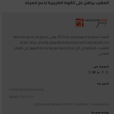
المغرب يراهن على القوة الضريبية لدعم تنميته
تأسست مجموعة إندوستريكوم عام 2013، وهي مجموعة إعلامية متخصصة
تصدر المجلة الرائدة المخصصة للصناعة والاستثمار والابتكار: مجلة «صناعة
المغرب»، بالإضافة إلى أول منصة رقمية موجهة لخدمة المهنيين في القطاع
الصناعي.
تابعونا على
اتصل بنا
Contact@industries.ma
+212 522 260451
Lotissement Beverly-lot N°6- Californie - Casablanca
روابط مفيدة