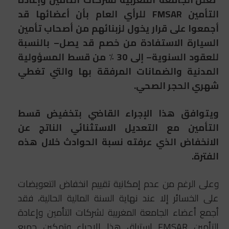
التأمين
FMSAR
للرأي العام بأن أعضائها قد
أجمعوا على قرار يخول لزبنائهم من أصحاب تأمين
السيارة الاستفادة من خصم قد يصل
–
بالنسبة
للعقود السنوية
–
إلى 30 ٪ من قسط المسؤولية
المدنية والضمانات المرفقة بها والتي تغطي
شهري الحجر الصحي.
ويتوافق هذا الإجراء القاضي بتخفيض قسط
التأمين مع التعديل الاستثنائي الناتج عن
الانخفاض الذي عرفته نسبة الحوادث خلال هذه
الفترة.
وعلى الرغم من عدم إمكانية تقييم انخفاض التعويضات
على الخسائر إلا عند نهاية السنة المالية الحالية، فقد
أجمع أعضاء الجامعة المغربية لشركات التأمين وإعادة
التأمين FMSAR استباق هذا الإجراء وتمكين جميع