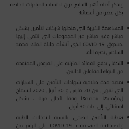
ونذكر أدناه أهم التدابير دون احتساب المبادرات الخاصة
بكل عضو من أعضائنا:
المساهمة الكبيرة التي منحتها شركات التأمين بشكل
مباشر وغير مباشر عبر المجموعات التي تنتمي إليها
لصندوق COVID-19 الذي أنشأه جلالة الملك محمد
السادس نصره الله.
التكفل بدفع الفوائد المترتبة على القروض الممنوحة
من البنوك للمقاولين الذاتيين.
تمديد مدة صلاحية شهادات التأمين على السيارات
التي تنتهي بين 20 مارس و 30 أبريل 2020 للسماح
لﻣؤﻣﻧﯾﮭﺎ بتجديدها وﻓﻘﺎ ﻵﺟﺎل ﻣرﻧﺔ ، بشكل
استثنائي، إﻟﻰ ﻏﺎﯾﺔ 30 أبريل.
تغطية التأمين الصحي بالنسبة للتدخلات الطبية
والصيدلانية المتعلقة بـ COVID-19 على الرغم من