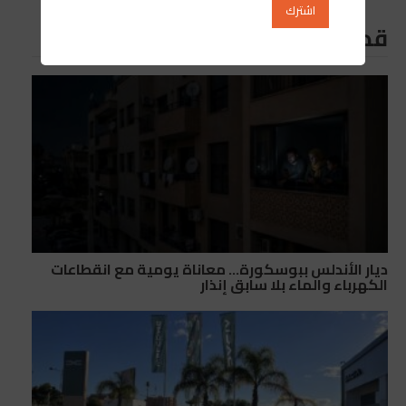
قد يعجبك ايضا
ديار الأندلس ببوسكورة… معاناة يومية مع انقطاعات
الكهرباء والماء بلا سابق إنذار