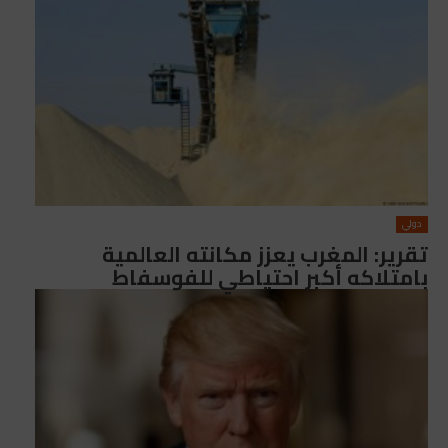
دولي
تقرير: المغرب يعزز مكانته العالمية
بامتلاكه أكبر احتياطي للفوسفاط