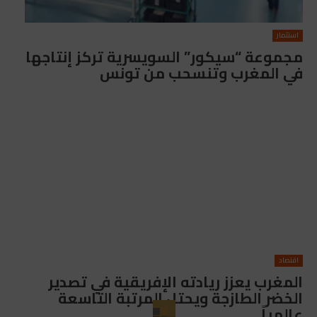
استثمار
مجموعة “سيكور” السويسرية تركز إنتاجها
في المغرب وتنسحب من تونس
اقتصاد
المغرب يعزز ريادته الإفريقية في تصدير
الخضر الطازجة ويحتل المرتبة التاسعة
عالمياً