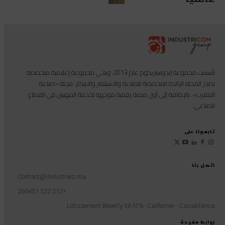
تأسست مجموعة إندوستريكوم عام 2013، وهي مجموعة إعلامية متخصصة
تصدر المجلة الرائدة المخصصة للصناعة والاستثمار والابتكار: مجلة «صناعة
المغرب»، بالإضافة إلى أول منصة رقمية موجهة لخدمة المهنيين في القطاع
الصناعي.
تابعونا على
اتصل بنا
Contact@industries.ma
+212 522 260451
Lotissement Beverly-lot N°6- Californie - Casablanca
روابط مفيدة