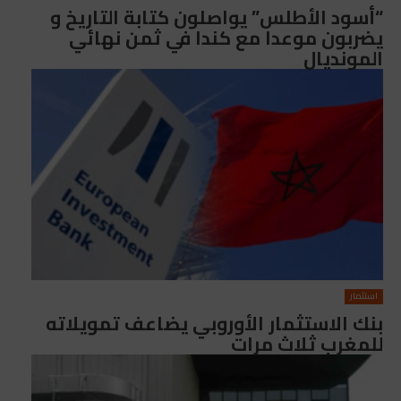
“أسود الأطلس” يواصلون كتابة التاريخ و
يضربون موعدا مع كندا في ثمن نهائي
المونديال
استثمار
بنك الاستثمار الأوروبي يضاعف تمويلاته
للمغرب ثلاث مرات