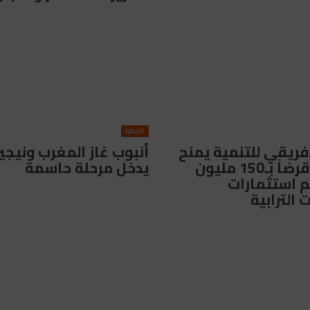
افريقيا
إفريقي للتنمية يمنح
أنبوب غاز المغرب ونيجير
المغرب قرضاً بـ150 مليون
يدخل مرحلة حاسمة
م استثمارات
 الترابية