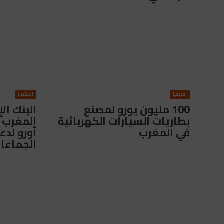
افريقيا
استثمار
100 مليون يورو لمصنع
البنك ال
بطاريات السيارات الكهربائية
في المغرب
أورو لدع
الجماعات