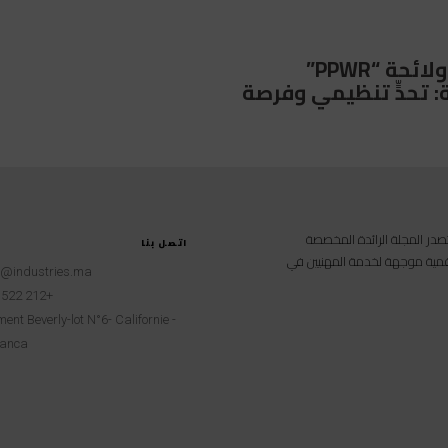
المغرب ولائحة “PPWR”
ة: تحدٍّ تنظيمي وفرصة
امية متخصصة تصدر المجلة الرائدة المخصصة
اتصل بنا
 رقمية موجهة لخدمة المهنيين في
t@industries.ma
+212 522 260451
ent Beverly-lot N°6- Californie -
anca