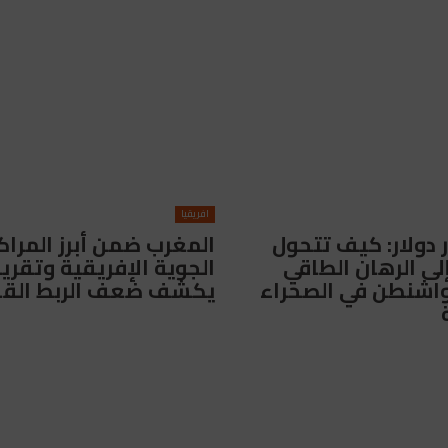
افريقيا
يار دولار: كيف تتحول
المغرب ضمن أبرز المراك
لى الرهان الطاقي
الجوية الإفريقية وتقرير
واشنطن في الصحراء
يكشف ضعف الربط القا