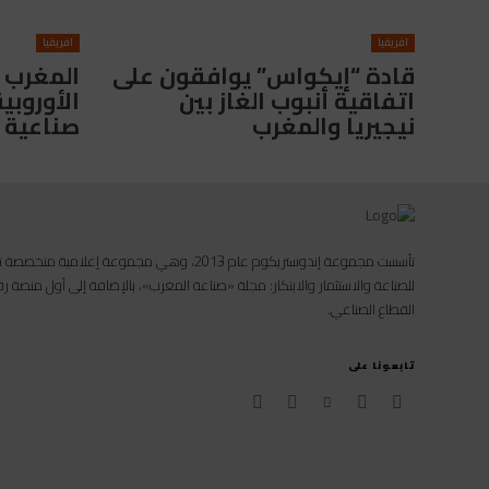
افريقيا
افريقيا
قادة “إيكواس” يوافقون على
اتفاقية أنبوب الغاز بين
الأوروبي
نيجيريا والمغرب
صناعية
تأسست مجموعة إندوستريكوم عام 2013، وهي مجموعة إعل
للصناعة والاستثمار والابتكار: مجلة «صناعة المغرب»، بالإضافة إلى أول منصة
القطاع الصناعي.
تابعونا على