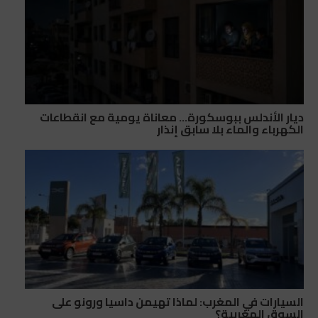
ديار الأندلس ببوسكورة… معاناة يومية مع انقطاعات
الكهرباء والماء بلا سابق إنذار
السيارات في المغرب: لماذا تهيمن داسيا ورونو على
السوق المغربية؟