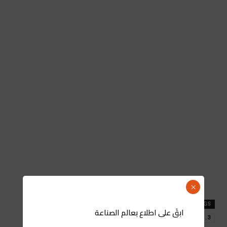
×
TAGS
ابقَ على اطلاع بعالم الصناعة
3. الجامعة الأورومتوسطية تحتضن لقاءً دوليًا حول الانفتاح الأطلسي