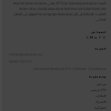
تأسست مجموعة إندوستريكوم عام 2013، وهي مجموعة إعلامية متخصصة
تصدر المجلة الرائدة المخصصة للصناعة والاستثمار والابتكار: مجلة «صناعة
المغرب»، بالإضافة إلى أول منصة رقمية موجهة لخدمة المهنيين في القطاع
الصناعي.
تابعونا على
اتصل بنا
Contact@industries.ma
+212 522 260451
Lotissement Beverly-lot N°6- Californie - Casablanca
روابط مفيدة
من نحن
IDM فرنسي
الإعلانات
الاشتراك
انضمّ إلينا