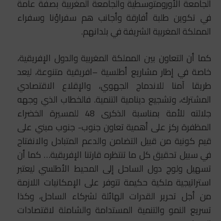
الجامعة الأورومتوسطية والجامعة المغربية بصفة عامة
في تكوين طلبة أفارقة وأجانب هم سفراؤنا وسفراء
المملكة المغربية الشريفة في بلدانهم.
كما أن التعاون بين المملكة المغربية والدول الإفريقية،
خاصة في إطار مشاريع أطلسية –افريقية متنوعة، ليعد
طريقا آمنا للاندماج الجهوي، والإقلاع الاقتصادي
المشترك، وتشجيع دينامية التنمية. فالخطاب الذي وجهه
جلالته للأمة بمناسبة الذكرى 48 للمسيرة الخضراء
المظفرة ركز على أهمية تعاون جنوب- جنوب مبني على
قيم كونية من قبيل التضامن والدعم المتبادل والانفتاح
في سبيل تحقيق كل ما تنتظره قارتنا الإفريقية… كما أن
تسهيل ولوج دول الساحل إلى المحيط الأطلسي ليعتبر
استراتيجية ملكية حكيمة تتوفر على الإمكانيات اللازمة
من أجل تحرير القدرات الهائلة لشركاء الساحل، وكذا
تسريع النمو والتنمية المستدامة والشاملة لاقتصادات