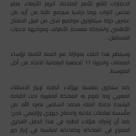
الحضارات التابع للأمم المتحدة، اليوم الأربعاء، بمقر
مجلس النواب يوما دراسيا سيجمع طلبة من أزيد من
عشرين دولة سيتناولون مواضيع شتى من قبيل الانفتاح
الأطلسي والشراكة متعددة الأطراف ومواجهة تحديات
المستقبل…
وسينظم هذا اللقاء بموازاة مع القمة الثامنة لرؤساء
البرلمانات والدورة 17 للجمعية البرلمانية للاتحاد من أجل
المتوسط.
كما ستكون مناسبة لهؤلاء الطلبة لإبراز الاستثناء
المغربي وما تقوم به المملكة المغربية تحت القيادة
الرشيدة لجلالة الملك محمد السادس نصره الله، من
مأسسة لعلاقات تبادلية واندماج جهوي وإقليمي ناجح؛
كما أن إشراك هؤلاء الطلبة في هذا الحفل الفكري
المتنوع في انتماءاته وكفاءاته لمناسبة في إبراز دور