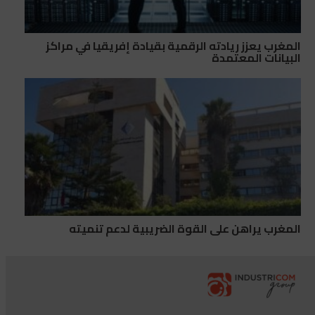
المغرب يعزز ريادته الرقمية بقيادة إفريقيا في مراكز
البيانات المعتمدة
المغرب يراهن على القوة الضريبية لدعم تنميته