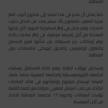
المنطقة.
كما يمكن أن نشير في هذا الصدد إلى مشروع أنبوب الغاز
نيجريا-المغرب كمشروع رائد سيمر بعدد من البلدان جنوب
الصحراء، وهو يدخل في إطار استمرارية الجهود التي تبذلها
المملكة من أجل إفريقيا مزدهرة، في إطار مبادرات رائدة
توفر إمكانات غير مسبوقة، من شأنها تعزيز الاندماج
والتعاون الإقليميين، والتحول الهيكلي لاقتصادات دول
المنطقة.
وسيكون لهؤلاء الطلبة، وهم قادة المستقبل وسفراء
الجامعة الأورومتوسطية والجامعة المغربية بصفة عامة،
الفرصة لإسماع صوتهم وإشراكهم في هاته المبادرات
الرائدة، من قلب البرلمان المغربي موازاة مع القمة الثامنة
لرؤساء البرلمانات والدورة 17 للجمعية البرلمانية للاتحاد
من أجل المتوسط.