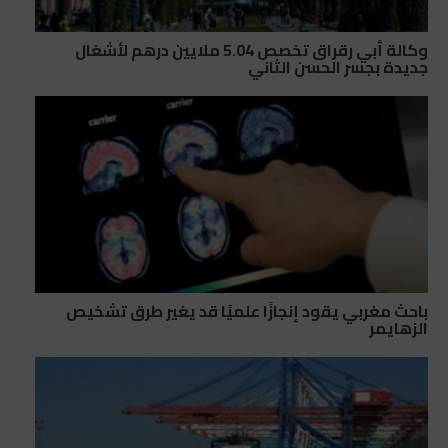
وكالة أبي رقراق تخصص 5.04 ملايين درهم لأشغال
جديدة بجسر الحسن الثاني
باحث مغربي يقود إنجازًا علميًا قد يغير طرق تشخيص
الزهايمر