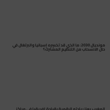
مونديال 2030: ما الذي قد تخسره إسبانيا والبرتغال في
حال الانسحاب من التنظيم المشترك؟
المغرب يعزز ريادته الرقمية بقيادة إفريقيا في مراكز