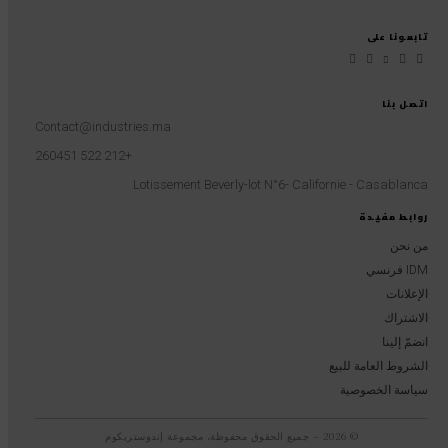
تابعونا على
اتصل بنا
Contact@industries.ma
+212 522 260451
Lotissement Beverly-lot N°6- Californie - Casablanca
روابط مفيدة
من نحن
IDM فرنسي
الإعلانات
الاشتراك
انضمّ إلينا
الشروط العامة للبيع
سياسة الخصوصية
© 2026 – جميع الحقوق محفوظة، مجموعة إندوستريكوم