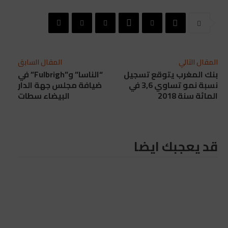
المقال التالي
المقال السابق
بنك المغرب يتوقع تسجيل
“الناسا” و”Fulbrigh” في
نسبة نمو تساوي 3,6 في
ضيافة مجلس جهة الدار
المائة سنة 2018
البيضاء سطات
قد يعجبك ايضا