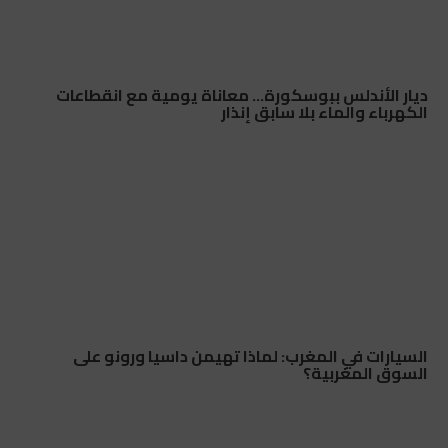
ديار الأندلس ببوسكورة… معاناة يومية مع انقطاعات
الكهرباء والماء بلا سابق إنذار
السيارات في المغرب: لماذا تهيمن داسيا ورونو على
السوق المغربية؟