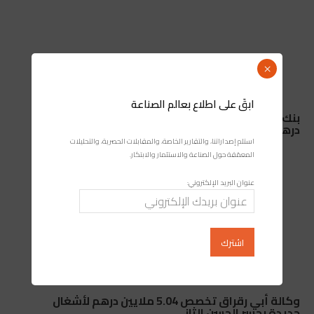
×
ابقَ على اطلاع بعالم الصناعة
بنك المغرب: الأصول الاحتياطية الرسمية تبلغ 498 مليار
درهم
استلم إصداراتنا، والتقارير الخاصة، والمقابلات الحصرية، والتحليلات
المعمّقة حول الصناعة والاستثمار والابتكار.
عنوان البريد الإلكتروني:
وكالة أبي رقراق تخصص 5.04 ملايين درهم لأشغال
جديدة بجسر الحسن الثاني