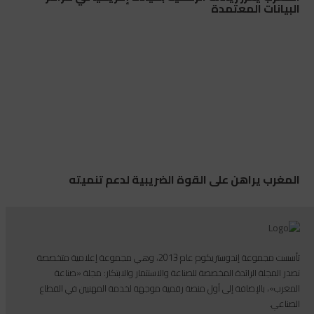
البيانات المعتمدة
المغرب يراهن على القوة الضريبية لدعم تنميته
تأسست مجموعة إندوستريكوم عام 2013، وهي مجموعة إعلامية متخصصة
تصدر المجلة الرائدة المخصصة للصناعة والاستثمار والابتكار: مجلة «صناعة
المغرب»، بالإضافة إلى أول منصة رقمية موجهة لخدمة المهنيين في القطاع
الصناعي.