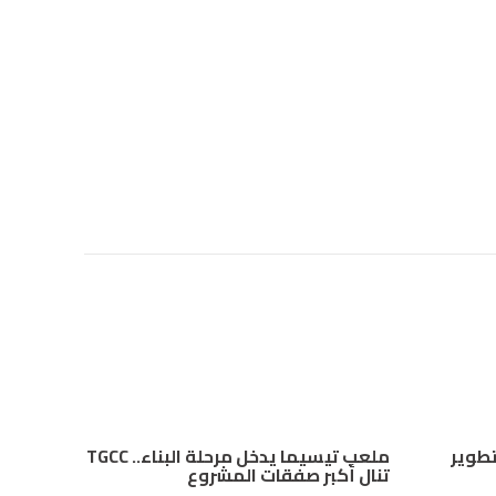
 “Mana Energy” لتطوير
ملعب تيسيما يدخل مرحلة البناء.. TGCC
تنال أكبر صفقات المشروع