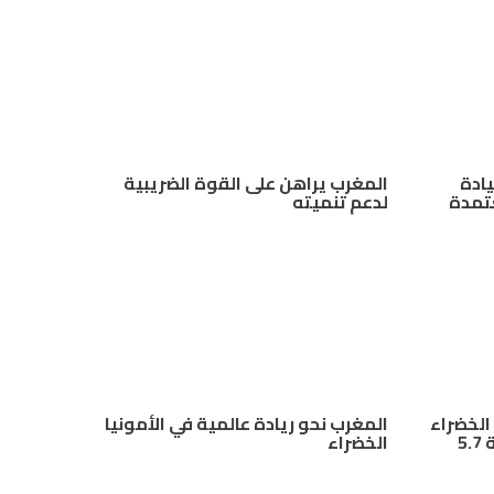
يادة
المغرب يراهن على القوة الضريبية
عتمدة
لدعم تنميته
 الخضراء
المغرب نحو ريادة عالمية في الأمونيا
يحصل على دعم أمريكي بقيمة 5.7
الخضراء