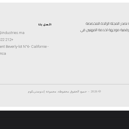
علامية متخصصة تصدر المجلة الرائدة المخصصة
اتصل بنا
ة رقمية موجهة لخدمة المهنيين في
@industries.ma
+212 522 260451
nt Beverly-lot N°6- Californie -
nca
© 2026 – جميع الحقوق محفوظة، مجموعة إندوستريكوم