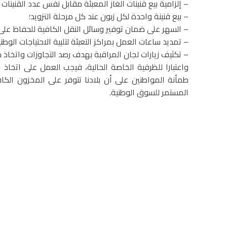
– إلزامية بيع قنينات الغاز المعبئة مقابل نفس عدد القنينات
– بيع قنينة واحدة لكل زبون عند كل مرحلة التزويد؛
– السهر على ضمان توفير وسائل النقل الكافية للحفاظ على 
– تمديد ساعات العمل بمراكز التعبئة لتلبية الاحتياجات الوطني
– تكثيف زيارات لجان المراقبة بهدف رصد التجاوزات واتخاذ ما
واعتبارا للظرفية الخاصة الحالية، فيجب العمل على اتخاذ ال
طمأنة المواطنين على أن بلادنا تتوفر على المخزون الكافي
المستمر للسوق الوطنية.