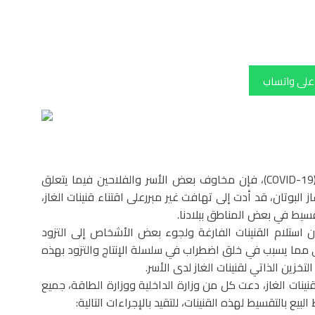
 على واتساب
في ظل الوضع الاستثنائي المرتبط بجائحة فيروس كورونا (COVID-19)، فإن مخاوف بعض الأسر والفلاحين فيما يتعلق
 البوتان، قد أدت إلى تهافت غير مبررعلى اقتناء قنينات الغاز،
سيط في بعض المناطق ببلادنا.
ون استلام القنينات الفارغة ولجوء بعض الأشخاص إلى التزود
 مما يسبب في خلق اضطراب في سلسلة الإنتاج والتزود بهذه
تخزين الذاتي لقنينات الغاز لدى الأسر.
ينات الغاز، دعت كل من وزارة الداخلية ووزارة الطاقة، جميع
يع بالتقسيط لهذه القنينات، للتقيد بالإجراءات التالية: