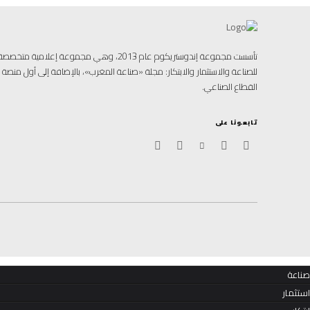
تأسست مجموعة إندوستريكوم عام 2013، وهي مجموعة إ
للصناعة والاستثمار والابتكار: مجلة «صناعة المغرب»، بالإضافة إلى أول منص
القطاع الصناعي.
تابعونا على
صناعة
استثمار