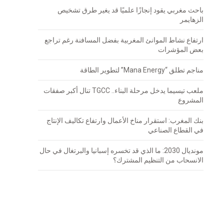
باحث مغربي يقود إنجازًا علميًا قد يغير طرق تشخيص
الزهايمر
ارتفاع نشاط الموانئ المغربية بفضل المسافنة رغم تراجع
بعض المؤشرات
مناجم تطلق “Mana Energy” لتطوير الطاقة
ملعب تيسيما يدخل مرحلة البناء.. TGCC تنال أكبر صفقات
المشروع
بنك المغرب: استقرار مناخ الأعمال وارتفاع تكاليف الإنتاج
في القطاع الصناعي
مونديال 2030: ما الذي قد تخسره إسبانيا والبرتغال في حال
الانسحاب من التنظيم المشترك؟