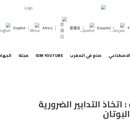
English
Africa
普通话
Español
F
الاصطناعي
صنع في المغرب
IDM YOUTUBE
مجلة
الجها
: اتخاذ التدابير الضرورية
لبوتان