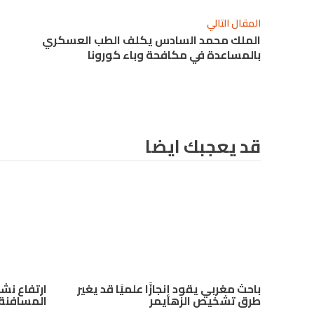
المقال التالي
الملك محمد السادس يكلف الطب العسكري
بالمساعدة في مكافحة وباء كورونا
قد يعجبك ايضا
باحث مغربي يقود إنجازًا علميًا قد يغير
ارتفاع نش
طرق تشخيص الزهايمر
المسافنة 