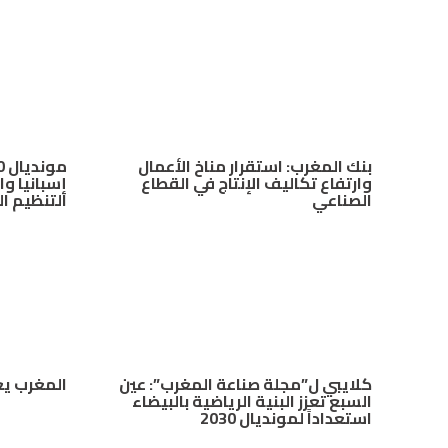
بنك المغرب: استقرار مناخ الأعمال
وارتفاع تكاليف الإنتاج في القطاع
إسبانيا وا
الصناعي
التنظيم ا
كلايبي ل”مجلة صناعة المغرب”: عين
المغرب يع
السبع تعزز البنية الرياضية بالبيضاء
استعداداً لمونديال 2030