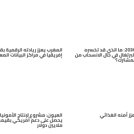
مونديال 2030: ما الذي قد تخسره
المغرب يعزز ريادته الرقمية بق
لبرتغال في حال الانسحاب من
إفريقيا في مراكز البيانات الم
لمشترك؟
زز أمنه الغذائي
العيون: مشروع لإنتاج الأمونيا
ملايين دولار