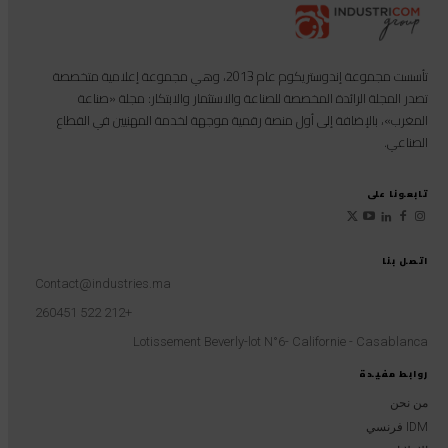
تأسست مجموعة إندوستريكوم عام 2013، وهي مجموعة إعلامية متخصصة
تصدر المجلة الرائدة المخصصة للصناعة والاستثمار والابتكار: مجلة «صناعة
المغرب»، بالإضافة إلى أول منصة رقمية موجهة لخدمة المهنيين في القطاع
الصناعي.
تابعونا على
اتصل بنا
Contact@industries.ma
+212 522 260451
Lotissement Beverly-lot N°6- Californie - Casablanca
روابط مفيدة
من نحن
IDM فرنسي