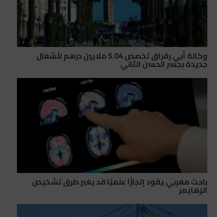
وكالة أبي رقراق تخصص 5.04 ملايين درهم لأشغال
جديدة بجسر الحسن الثاني
باحث مغربي يقود إنجازًا علميًا قد يغير طرق تشخيص
الزهايمر