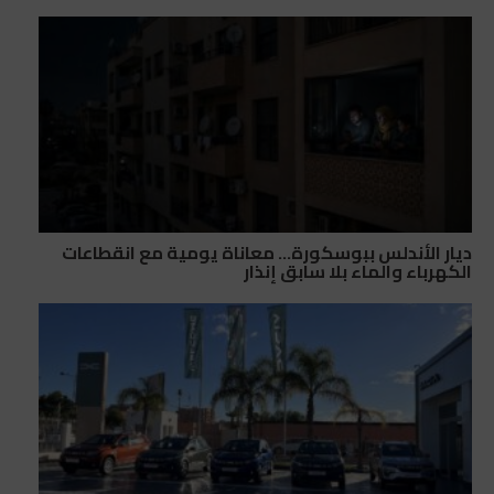
ديار الأندلس ببوسكورة… معاناة يومية مع انقطاعات
الكهرباء والماء بلا سابق إنذار