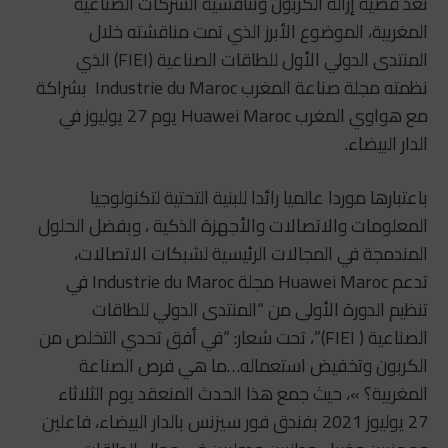
تعد قضية إزالة الكربون وتنافسية الشركات الصناعية
المغربية، الموضوع الأبرز الذي تمت مناقشته خلال
المنتدى الدولي الأول للطاقات الصناعية (FIEI) الذي
نظمته مجلة صناعة المغرب Industrie du Maroc بشراكة
مع هواوي المغرب Huawei Maroc يوم 27 يوليوز في
الدار البيضاء.
باعتبارها موردا عالميا رائدا للبنية التحتية لتكنولوجيا
المعلومات والاتصالات والأجهزة الذكية ، وبفضل الحلول
المندمجة في المجالات الرئيسية لشبكات الاتصالات،
تدعم Huawei Maroc مجلة Industrie du Maroc في
تنظيم الدورة الأولى من “المنتدى الدولي للطاقات
الصناعية ( FIEI)”، تحت شعار: “في أفق تحدي التخلص من
الكربون وتخفيض استعماله…ما هي فرص الصناعة
المغربية؟ »، حيث جمع هذا الحدث المنعقد يوم الثلاثاء
27 يوليوز 2021 بفندق فور سيزنس بالدار البيضاء، فاعلين