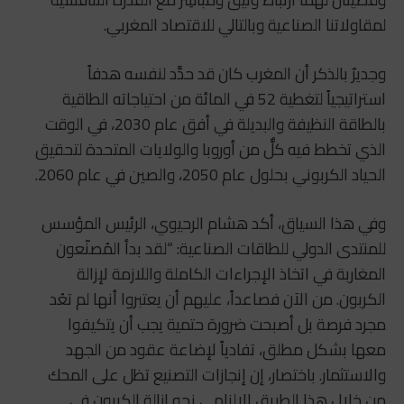
لمقاولاتنا الصناعية وبالتالي للاقتصاد المغربي.
وجديرٌ بالذكر أن المغرب كان قد حدَّد لنفسه هدفاً
استراتيجياً لتغطية 52 في المائة من احتياجاته الطاقية
بالطاقة النظيفة والبديلة في أفق عام 2030، في الوقت
الذي تخطط فيه كلٌّ من أوروبا والولايات المتحدة لتحقيق
الحياد الكربوني بحلول عام 2050، والصين في عام 2060.
وفي هذا السياق، أكد هشام الرحيوي، الرئيس المؤسس
للمنتدى الدولي للطاقات الصناعية: “لقد بدأ المُصنّعون
المغاربة في اتخاذ الإجراءات الكاملة واللازمة لإزالة
الكربون. من الآن فصاعداً، عليهم أن يعتبروا أنها لم تعُد
مجرد فرصة بل أصبحت ضرورة حتمية يجب أن يتكيفوا
معها بشكل مطلق، تفادياً لإضاعة عقود من الجهد
والاستثمار. باختصار، إن إنجازات التصنيع تظل على المحك
من خلال هذا الطريق الإلزامي نحو إزالة الكربون في