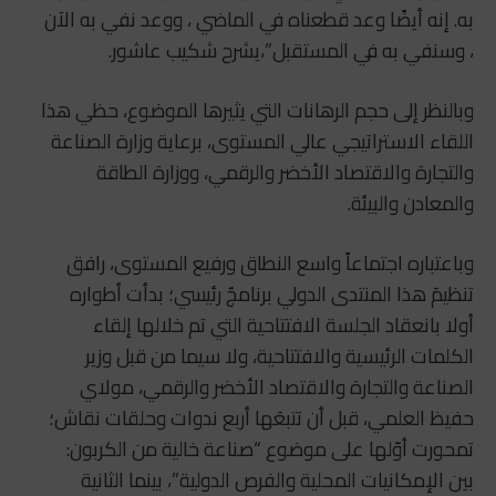
به. إنه أيضًا وعد قطعناه في الماضي ، ووعد نفي به الآن
، وسنفي به في المستقبل”،يشرح شكيب عاشور.
وبالنظر إلى حجم الرهانات التي يثيرها الموضوع، حظي هذا
اللقاء الاستراتيجي عالي المستوى، برعاية وزارة الصناعة
والتجارة والاقتصاد الأخضر والرقمي، ووزارة الطاقة
والمعادن والبيئة.
وباعتباره اجتماعاً واسع النطاق ورفيع المستوى، رافق
تنظيمَ هذا المنتدى الدولي برنامجٌ رئيسي؛ بدأت أطواره
أولا بانعقاد الجلسة الافتتاحية التي تم خلالها إلقاء
الكلمات الرئيسية والافتتاحية، ولا سيما من قبل وزير
الصناعة والتجارة والاقتصاد الأخضر والرقمي، مولاي
حفيظ العلمي، قبل أن تتبعَها أربع ندوات وحلقات نقاش؛
تمحورت أوّلها على موضوع “صناعة خالية من الكربون:
بين الإمكانيات المحلية والفرص الدولية”، بينما الثانية