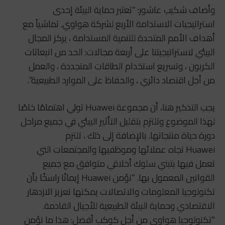
وأضاف شكيب عاشور: “تعتبر حماية البيئة إحدى
استراتيجيات الاستدامة الأربع لشركة هواوي. تماشياً مع
أهداف الأمم المتحدة للتنمية المستدامة ، يركز المجال
البيئي لاستراتيجيتنا على أربعة مجالات: الحد من انبعاثات
الكربون ، وتسريع استخدام الطاقات المتجددة ، والعمل
من أجل اقتصاد دائري ، والحفاظ على الموارد الطبيعية”.
يجب التذكير هنا، أن مجموعة Huawei تولي اهتمامًا خاصًا
لهذا الموضوع وتلتزم بتقليل التأثير البيئي في جميع مراحل
دورة حياة منتجاتها. بالإضافة إلى ذلك ، تلتزم
Huawei تجاه عملائها وموظفيها والمجتمعات التي
تعمل فيها بتبني سلوك أخلاقي متوافق مع جميع
القوانين المعمول بها. “تؤمن Huawei إيمانًا راسخًا بأن
تكنولوجيا المعلومات والاتصالات يمكنها تعزيز الازدهار
الاقتصادي وحماية البيئة الطبيعية للأجيال القادمة.
“تكنولوجيا هواوي من أجل كوكب أفضل: هذا ما نؤمن