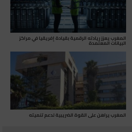
المغرب يعزز ريادته الرقمية بقيادة إفريقيا في مراكز
البيانات المعتمدة
المغرب يراهن على القوة الضريبية لدعم تنميته