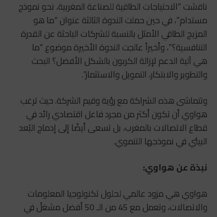
ناقشت “الاحتياجات الطاقية للصناعة المغربية، نحو نموذج
مستدام”، في حين حملت الندوة الثالثة عنوان “ما هو
المزيج الطاقي الأمثل بالنسبة للشركات الباحثة عن القدرة
التنافسية؟”، وأخيراً عالجت الندوة الأخيرة موضوع “ما
هي آلية الدعم لإزالة الكربون بالشكل الأفضل؟ البحث
والتطوير والابتكار، التمويل والاستثمار”.
وتتماشى هذه الشراكة مع رؤية وقيم الشركة. حيث ترغب
هواوي أن تكون أكثر من مجرد فاعل اقتصادي رائد في
قطاع الاتصالات بالمغرب، بل تسعى أيضًا إلى إدماج البُعد
البيئي في نموذجها التنموي.
نبذة عن هواوي:
هواوي هي مزود عالمي لحلول تكنولوجيا المعلومات
والاتصالات، وتعمل مع 45 من الـ 50 أفضل مشغلً في