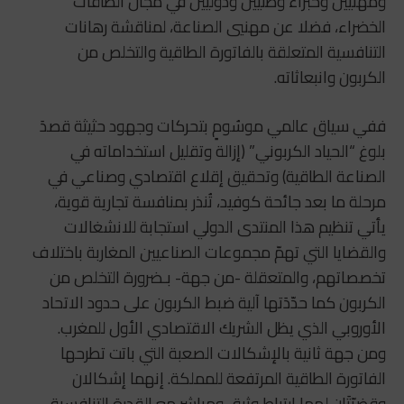
ومهنيين وخبراء وطنيين ودوليين في مجال الطاقات
الخضراء، فضلا عن مهنيي الصناعة، لمناقشة رهانات
التنافسية المتعلقة بالفاتورة الطاقية والتخلص من
الكربون وانبعاثاته.
ففي سياق عالمي موسُومٍ بتحركات وجهود حثيثة قصدَ
بلوغ “الحياد الكربوني” (إزالة وتقليل استخداماته في
الصناعة الطاقية) وتحقيق إقلاع اقتصادي وصناعي في
مرحلة ما بعد جائحة كوفيد، تُنذر بمنافسة تجارية قوية،
يأتي تنظيم هذا المنتدى الدولي استجابة للانشغالات
والقضايا التي تهمّ مجموعات الصناعيين المغاربة باختلاف
تخصصاتهم، والمتعقلة -من جهة- بـضرورة التخلص من
الكربون كما حدّدَتها آلية ضبط الكربون على حدود الاتحاد
الأوروبي الذي يظل الشريك الاقتصادي الأول للمغرب.
ومن جهة ثانية بالإشكالات الصعبة التي باتت تطرحها
الفاتورة الطاقية المرتفعة للمملكة. إنهما إشكالان
وقضيّتَان لهما ارتباط وثيق ومباشِر مع القدرة التنافسية