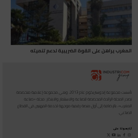
المغرب يراهن على القوة الضريبية لدعم تنميته
تأسست مجموعة إندوستريكوم عام 2013، وهي مجموعة إعلامية متخصصة
تصدر المجلة الرائدة المخصصة للصناعة والاستثمار والابتكار: مجلة «صناعة
المغرب»، بالإضافة إلى أول منصة رقمية موجهة لخدمة المهنيين في القطاع
الصناعي.
تابعونا على