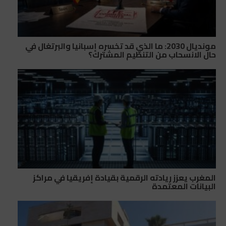
مونديال 2030: ما الذي قد تخسره إسبانيا والبرتغال في
حال الانسحاب من التنظيم المشترك؟
المغرب يعزز ريادته الرقمية بقيادة إفريقيا في مراكز
البيانات المعتمدة