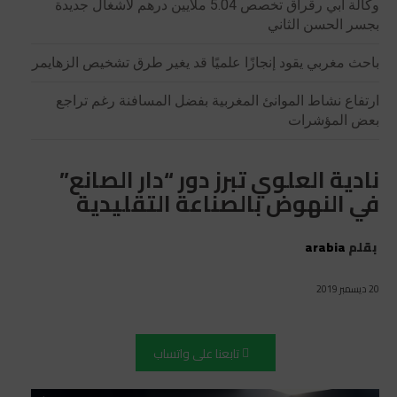
وكالة أبي رقراق تخصص 5.04 ملايين درهم لأشغال جديدة
بجسر الحسن الثاني
باحث مغربي يقود إنجازًا علميًا قد يغير طرق تشخيص الزهايمر
ارتفاع نشاط الموانئ المغربية بفضل المسافنة رغم تراجع
بعض المؤشرات
نادية العلوي تبرز دور “دار الصانع”
في النهوض بالصناعة التقليدية
بقلم
arabia
20 ديسمبر 2019
تابعنا على واتساب