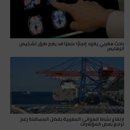
باحث مغربي يقود إنجازًا علميًا قد يغير طرق تشخيص
الزهايمر
ارتفاع نشاط الموانئ المغربية بفضل المسافنة رغم
تراجع بعض المؤشرات