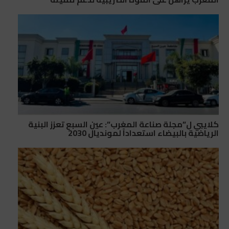
كلايبي ل”مجلة صناعة المغرب”: عين السبع تعزز البنية
الرياضية بالبيضاء استعداداً لمونديال 2030