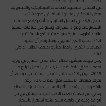
الخارجي الموجه نحو الاسمدة.
في المقابل، ستشهد الصناعات الميكانيكية والالكترونية
بعض التباطؤ في وتيرتها لتستقر في حدود 2,8٪،
عوض 5,5٪ في الفصل السابق، متأثرة بتراجع صناعات
الإلكترونيات ومواد السيارات. وستواصل صناعات النسيج
والجلد تطورها بوتيرة متواضعة لترتفع بنسبة تقدر ب
1,3٪، حسب التغير السنوي، بينما. ينتظر أن تشهد
الصناعات الأخرى تراجعا، متأثرة بضعف الطلب الداخلي
البناء.
ومن جهته، سيشهد قطاع البناء بعض التسارع في وتيرة
نموه، ليحقق زيادة تقدر ب 1,7٪، في الفصل الرابع من
2019، عوض 1,3+٪، خلال الفصل السابق. حيث يتوقع أن
تعرف مبيعات الاسمنت نموا يقدر ب 2,6٪، يرجع
بالخصوص الى تعديل تأثير الاساس. حيث لا يزال القطاع
يعاني من تبعيات ضعف الطلب الموجه للسكن في كل
أنواعه وذلك في ظرفية تتسم بشبه استقرار للأسعار