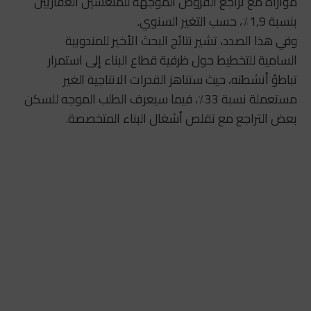
موازاة مع تراجع القروض الموجهة للمنعشين العقاريين
بنسبة 1,9٪، حسب التغير السنوي.
وفي هذا الصدد، تشير نتائج البحث الأخير للمندوبية
السامية للتخطيط حول ظرفية قطاع البناء إلى استمرار
تباطؤ أنشطته، حيث ستناهز القدرات الانتاجية الغير
مستعملة نسبة 33٪، فيما سيعرف الطلب الموجه للسكن
بعض التراجع مع تقلص أشغال البناء المتخصصة.