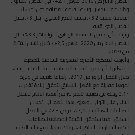
الفصل الرابع من 2019، عوض 2,1+٪ في الفصل السابق،
وذلك عقب تحسن وتيرة القيمة المضافة دون احتساب
الفلاحة بنسبة 3,2٪، حسب التغير السنوي، بدل 3٪، خلال
الفصل الذي قبله.
ويرتقب أن يحقق الاقتصاد الوطني نموا يناهز 3.3% خلال
الفصل الاول من 2020، عوض 2,5+٪ خلال نفس الفترة
من 2019.
وأوردت المذكرة الأخيرة المندوبية السامية للتخطبط
توقعاتها بأن تشهد القيمة المضافة للصناعات التحويلية،
خلال الفصل الرابع من 2019، ارتفاعا طفيفا في وتيرة
نموها مقارنة مع الفصل السابق لتحقق زيادة تقدر ب
٪2,1 وذلك في ظرفية تتسم بتراجع أسعار الانتاج للفصل
الثاني على التوالي. ويعزى هذا التطور الى تحسن
الصناعات الغذائية ب 3,1٪، عوض 2,3٪ في الفصل
السابق. كما ستحقق القيمة المضافة للصناعات
الكيميائية ارتفاعا يناهز 3٪، وذلك موازاة مع تزايد الطلب