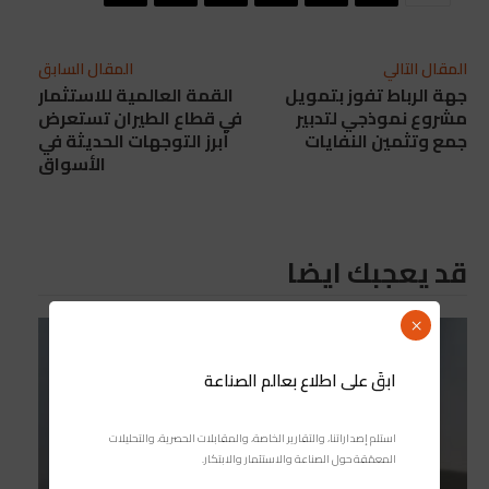
المقال التالي
المقال السابق
جهة الرباط تفوز بتمويل
القمة العالمية للاستثمار
مشروع نموذجي لتدبير
في قطاع الطيران تستعرض
جمع وتثمين النفايات
أبرز التوجهات الحديثة في
الأسواق
قد يعجبك ايضا
×
ابقَ على اطلاع بعالم الصناعة
استلم إصداراتنا، والتقارير الخاصة، والمقابلات الحصرية، والتحليلات
المعمّقة حول الصناعة والاستثمار والابتكار.