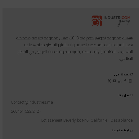
تأسست مجموعة إندوستريكوم عام 2013، وهي مجموعة إعلامية متخصصة
تصدر المجلة الرائدة المخصصة للصناعة والاستثمار والابتكار: مجلة «صناعة
المغرب»، بالإضافة إلى أول منصة رقمية موجهة لخدمة المهنيين في القطاع
الصناعي.
تابعونا على
اتصل بنا
Contact@industries.ma
+212 522 260451
Lotissement Beverly-lot N°6- Californie - Casablanca
روابط مفيدة