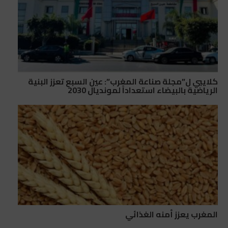
كلايبي ل”مجلة صناعة المغرب”: عين السبع تعزز البنية
الرياضية بالبيضاء استعداداً لمونديال 2030
المغرب يعزز أمنه الغذائي