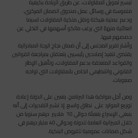
تيسير تمويل المقاولات، عن طريق الزيادة بكيفية
ملموسة في وسائل عمل صندوق الضمان المركزي،
ودعم عملية هيكلة ونقل ملكية المقاولات (سيما
العائلية منها) التي يرغب مالكو أسهمها في التخلي عن
حصصهم فيها.
وأشار تقرير المجلس إلى أن ضمان نجاح الرجة المبادراتية
يقتضي تنفيذ إصلاحين رئيسيين يتعلقان بمراجعة القوانين
والقواعد المتعلقة بدعم المقاولات، وتأهيل الإطار
القانوني والتنظيمي الخاص بالمقاولات التي تواجه
صعوبات.
ومن أجل مواكبة هذا البرنامج، يتعين على الدولة إعادة
توزيع الموارد على نطاق واسع. إذ تشير التقديرات إلى أنه
ينبغي الإسراع بتعبئة حوالي 10 ملايير درهم سنويا من
خلال الميزانية العامة للدولة وحوالي 40 مليار درهم في
شكل ضمانات عمومية للقروض البنكية.