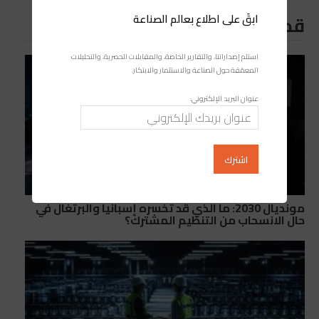
ابقَ على اطلاع بعالم الصناعة
قد يعجبك ايضا
استلم إصداراتنا، والتقارير الخاصة، والمقابلات الحصرية، والتحليلات
المعمّقة حول الصناعة والاستثمار والابتكار.
عنوان البريد الإلكتروني:
مونديال 2030: ما الذي قد تخسره إسبانيا والبرتغال في
حال الانسحاب من التنظيم المشترك؟