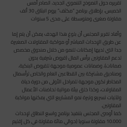
تقريره حول النموذج التنموي الجديد، الصادر أمس
الخميس، بإطلاق برنامج “مكثف” يروم انبثاق 30 ألف
مقاولة صغرى ومتوسطة على مدى 5 سنوات
وأفاد تقرير المجلس أن بلوغ هذا الهدف يمكن أن يتم إما
عن طريق الإحداث المباشر أو مواكبة المقاولات الصغيرة
جدا التي لديها إمكانات للنمو من خلال صندوق مخصص
لدعم المقاولين برأس المال (قروض شرفية بدون
ضمانات)، وضمانات عمومية موجهة للقروض البنكية،
وصناديق مشتركة بين القطاعين العام والخاص لرأسمال
المخاطر تكون موجهة للمراحل الأولى من دورة حياة
المقاولات، وكذا خلق بيئة مواتية لحاضنات الأعمال
ولآليات تسريع وتيرة نمو المشاريع التي يمكنها مواكبة
المقاولين.
كما أوصى المجلس بتنفيذ برنامج واسع النطاق لإحداث
10.000 مقاولة سنويا (حوالي مائة مقاولة في كل إقليم