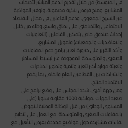
في المتوسط) من خلال تقديم الدعم المباشر لأصحاب
المشاريع، ومنح قروض بنكية مضمونة، وتوفير المواكبة
عبر النسيج الجمعوي، ودعم الفاعلين في مجال الاقتصاد
الاجتماعي والتضامني على نطاق واسع، وذلك من خلال
إحداث صندوق خاص بتمكين الفاعلين (التعاونيات
والتعاضديات والجمعيات) وتمويل المشاريع.
وأكد التقرير على ضرورة تعزيز برامج دعم المقاولات
الصغرى والمتوسطة الموجودة عبر تبسيط المساطر
وتعبئة موارد أكبر لتعزيز وتنمية وتطوير الصادرات
والشراكات بين القطاعين العام والخاص بما يخدم
الاقتصاد المنتج.
ومن جهة أخرى، شدد المجلس على وضع برامج على
صعيد الجهات لمواكبة 1000 مقاولة سنويا (على
المستوى الوطني) من قبل الوكالة الوطنية للنهوض
بالمقاولات الصغرى والمتوسطة، مع العمل على تنظيم
لقاءات مشتركة حول مواضيع محددة بغرض التأهيل مع