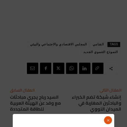
TAGS
الشامي
المجلس الاقتصادي والاجتماعي والبيئي
النموذج التنموي الجديد
المقال التالي
المقال السابق
إنشاء شبكة تضم الخبراء
السيد رباح يجري مباحثات
والباحثين المغاربة في
مع وفد عن الهيئة العربية
الميدان النووي
للطاقة المتجددة
×