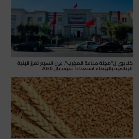
كلايبي ل”مجلة صناعة المغرب”: عين السبع تعزز البنية
الرياضية بالبيضاء استعداداً لمونديال 2030