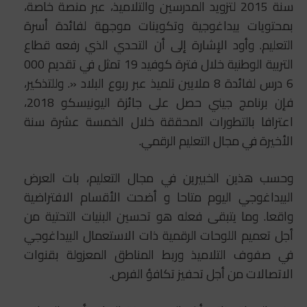
سنة 2015 لتزويد المدرسين والتلاميذ، عبر منصة خاصة،
بمحتويات بيداغوجية وتكوينات موجهة لفائدة أسرة
التعليم. وأود الإشارة إلى أن التحدي الذي رفعه قطاع
التربية الوطنية خلال فترة كوفيد 19 تمثل في تقديم 000
6 درس لفائدة 8 ملايين تلميذ عبر ربوع البلاد «. وللتذكير،
فإن برنامج جيني حصل على جائزة اليونيسكو 2018،
اعترافا بالتطورات المحققة خلال الخمسة عشرة سنة
الأخيرة في مجال التعليم الرقمي.
وحسب هذين الخبيرين في مجال التعليم، بات العرض
البيداغوجي اليوم متاحا و أضحت الأقسام الافتراضية
واقعا. وما يتبقى فعله هو تحسين البنيات التحتية من
أجل تعميم اللوحات الرقمية ذات الاستعمال البيداغوجي
في صفوف التلاميذ وربط المناطق المعزولة بقنوات
الاتصالات من أجل تحفيز تكافؤ الفرص.