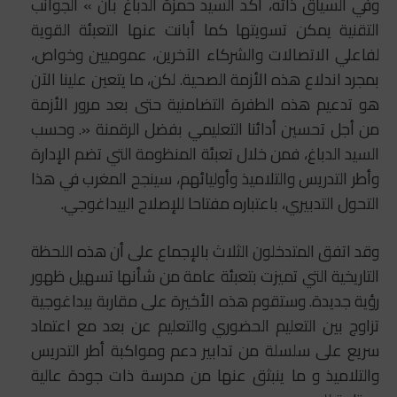
وفي السياق ذاته، أكد السيد حمزة الدباغ بأن » الجوانب
التقنية يمكن تسويتها كما أبانت عنها التعبئة القوية
لفاعلي الاتصالات والشركاء الآخرين، عموميين وخواص،
بمجرد اندلاع هذه الأزمة الصحية. لكن، ما يتعين علينا الآن
هو تدعيم هذه الطفرة التضامنية حتى بعد مرور الأزمة
من أجل تحسين أدائنا التعليمي بفضل الرقمنة «. وحسب
السيد الدباغ، فمن خلال تعبئة المنظومة التي تضم الإدارة
وأطر التدريس والتلاميذ وأوليائهم، سينجح المغرب في هذا
التحول التدبيري، باعتباره مفتاحا للإصلاح البيداغوجي.
وقد اتفق المتدخلون الثلاث بالإجماع على أن هذه اللحظة
التاريخية التي تميزت بتعبئة عامة من شأنها تسهيل ظهور
رؤية جديدة. وستقوم هذه الأخيرة على مقاربة بيداغوجية
تزاوج بين التعليم الحضوري والتعليم عن بعد مع اعتماد
سريع على سلسلة من تدابير دعم ومواكبة أطر التدريس
والتلاميذ و ما ينبثق عنها من مدرسة ذات جودة عالية