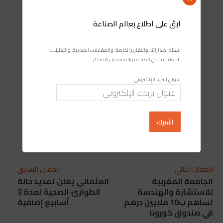
ابقَ على اطلاع بعالم الصناعة
استلم إصداراتنا، والتقارير الخاصة، والمقابلات الحصرية، والتحليلات
المعمّقة حول الصناعة والاستثمار والابتكار.
عنوان البريد الإلكتروني:
المقال التالي
المقال السابق
الجامعة المغربية
العثماني يعلن تمديد حالة
للاستشارة والهندسة
الطوارئ الصحية لمدة 3
تساهم ب10 ملايين درهم
أسابيع إضافية‎
في صندوق كورونا