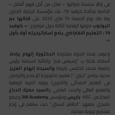
في إطار سلسلة ندواتها » تبادل من أجل فهم أفضل «
الخاصة بجائحة كوفيد 19، بثت مؤسسة الرعاية التجاري
وفا بنك يوم الجمعة 15 ماي 2020 على
قناتها عبر
اليوتوب
ندوتها الرقمية الثالثة حول موضوع :
»
كوفيد
19 : التعليم الافتراضي يضع استراتيجيته أولا بأول
.
«
وعرفت هذه الندوة مشاركة
الدكتورة إلهام برادة
،
أستاذة باحثة ب “إنسياس هير” والنائبة السابقة لرئيس
جامعة محمد الخامس بالرباط
والسيدة إلهام العزيز
،
مديرة برنامج “جيني” ( تعميم تكنولوجيا الإعلام والتواصل
في التعليم الابتدائي والثانوي) بوزارة التربية الوطنية
والتعليم العالي والبحث العلمي و
السيد حمزة الدباغ
المجاز من HEC
باريس
ومؤسس
3W Academy
وعضو
تنفيذي بمعهد “الطاهر السبتي” حيث ساهم في إنجاز
مشاريع تربوية مبتكرة.