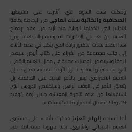
ومكنت هذه الندوة التي أشرف على تنشيطها
الصحافية والكاتبة سناء العاجي
من الإحاطة بكافة
التدابير التي اتخذتها الوزارة منذ أزيد من عقد لإدماج
التعليم عن بعد في المقررات المدرسية والجامعية. وفي
هذا الصدد تحدث الدكتور برادة الذي ينكب في هذه الأثناء
إلى جانب مجموعة من الخبراء على كتاب أبيض سيصدر
لاحقا وسيتضمن توصيات عملية في مجال التعليم الرقمي
التي يجب تنزيلها بمجرد تجاوز الأزمة الصحية، فقال : » إن
التعليم الافتراضي ليس بالأمر الجديد على الجامعة، بل
يتعلق الأمر في الوقت الراهن باستخلاص الدروس التي
استقيناها من هذه التجربة المعيشة خلال أزمة كوفيد
19، وذلك لضمان استمرارية المكتسبات «.
أما السيدة
إلهام العزيز
فذكرت بأنه » على مستوى
التعليم الابتدائي والثانوي، بذلنا جهودا مستدامة منذ