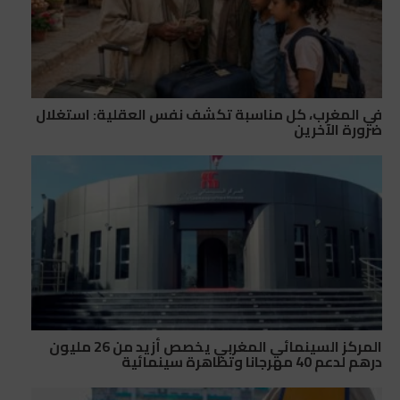
في المغرب، كل مناسبة تكشف نفس العقلية: استغلال
ضرورة الآخرين
المركز السينمائي المغربي يخصص أزيد من 26 مليون
درهم لدعم 40 مهرجانا وتظاهرة سينمائية