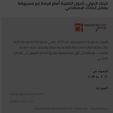
البنك الدولي: الدول النامية أمام فرصة غير مسبوقة
بفضل الذكاء الاصطناعي
تأسست مجموعة إندوستريكوم عام 2013، وهي مجموعة إعلامية متخصصة
تصدر المجلة الرائدة المخصصة للصناعة والاستثمار والابتكار: مجلة «صناعة
المغرب»، بالإضافة إلى أول منصة رقمية موجهة لخدمة المهنيين في القطاع
الصناعي.
تابعونا على
اتصل بنا
Contact@industries.ma
+212 522 260451
Lotissement Beverly-lot N°6- Californie - Casablanca