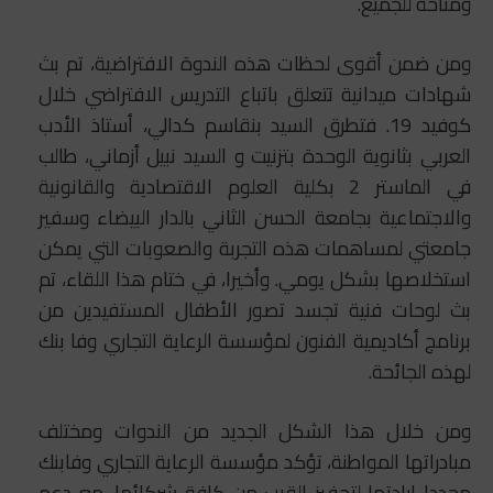
ومتاحة للجميع.
ومن ضمن أقوى لحظات هذه الندوة الافتراضية، تم بث
شهادات ميدانية تتعلق باتباع التدريس الافتراضي خلال
كوفيد 19. فتطرق السيد بنقاسم كدالي، أستاذ الأدب
العربي بثانوية الوحدة بتزنيت و السيد نبيل أزماني، طالب
في الماستر 2 بكلية العلوم الاقتصادية والقانونية
والاجتماعية بجامعة الحسن الثاني بالدار البيضاء وسفير
جامعتي لمساهمات هذه التجربة والصعوبات التي يمكن
استخلاصها بشكل يومي. وأخيرا، في ختام هذا اللقاء، تم
بث لوحات فنية تجسد تصور الأطفال المستفيدين من
برنامج أكاديمية الفنون لمؤسسة الرعاية التجاري وفا بنك
لهذه الجائحة.
ومن خلال هذا الشكل الجديد من الندوات ومختلف
مبادراتها المواطنة، تؤكد مؤسسة الرعاية التجاري وفابنك
مجددا إرادتها لتحفيز القرب من كافة شركائها، مع دعم