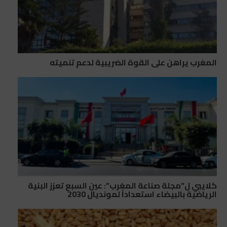
المغرب يراهن على القوة الضريبية لدعم تنميته
كلايبي ل”مجلة صناعة المغرب”: عين السبع تعزز البنية
الرياضية بالبيضاء استعداداً لمونديال 2030