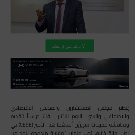
تابعنا على واتساب
يُنظم مجلس المستشارين والمجلس الاقتصادي
والاجتماعي والبيئي، اليوم ‏الاثنين، لقاءً دراسياً لتقديم
ومناقشة مخرجات تقريرَيْن أعدّهُما هذا الأخير (CESE) في
إطار ‏إحالة ذاتية، تحت عنوان “مقاربة مندمجة للحد من