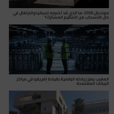
مونديال 2030: ما الذي قد تخسره إسبانيا والبرتغال في
حال الانسحاب من التنظيم المشترك؟
المغرب يعزز ريادته الرقمية بقيادة إفريقيا في مراكز
البيانات المعتمدة