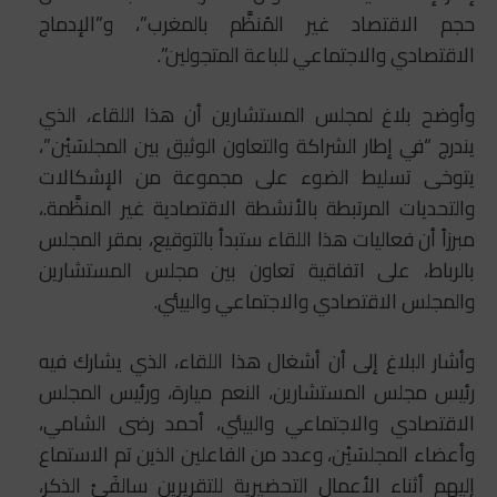
حجم الاقتصاد ‏غير المُنظَّم بالمغرب”، و”الإدماج
الاقتصادي والاجتماعي للباعة المتجولين”.
وأوضح بلاغ لمجلس المستشارين أن هذا اللقاء، الذي
يندرج “في إطار الشراكة والتعاون الوثيق بين المجلسَيْن”،
يتوخى تسليط الضوء على مجموعة من ‏الإشكالات
والتحديات المرتبطة بالأنشطة الاقتصادية غير المنظَّمة‎.،
مبرزاً أن فعاليات هذا اللقاء ستبدأ بالتوقيع، بمقر المجلس
بالرباط، على اتفاقية تعاون بين مجلس المستشارين
والمجلس الاقتصادي ‏والاجتماعي والبيئي‎.
وأشار البلاغ إلى أن أشغال هذا اللقاء، الذي يشارك فيه
رئيس مجلس المستشارين، ‏النعم ميارة، ورئيس المجلس
الاقتصادي والاجتماعي والبيئي، أحمد رضى الشامي،
وأعضاء ‏المجلسَيْن، وعدد من الفاعلين الذين تم الاستماع
إليهم أثناء الأعمال التحضيرية للتقريرين سالفَيْ الذكر،