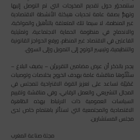
ستتمحوَر حول تقديم المخرجات التي تم التوصل إليها
وتهمُّ بصفة عامة ‏تحديات هيكلة الأنشطة الاقتصادية
غير المنظمة، لا سيما تلك المتعلقة بالتأهيل والمواكبة،
والاندماج في ‏منظومة الحماية الاجتماعية، وتمثيلية
الفاعلين في الاقتصاد غير المنظم، ورفع الحواجز القانونية
والتنظيمية، ‏وتيسِير الولوج إلى التمويل وإلى السوق‎.‎
يجدر بالذكر أن عرض مضامين التقريريْن – يضيف البلاغ –
ستَتْلُوها مناقشة عامة بهدف الخروج بخلاصات وتوصيات
عَمَلِيّة تساعد على تعزيز ‏القوة الاقتراحية للمجلس في
المجال التشريعي والعمل الرقابي، وفي مناقشة وتقييم
السياسات العمومية ‏ذات الارتباط بهذه الظاهرة
الاقتصادية والمجتمعية التي تستأثر باهتمام خاص لدى
مجلس المستشارين‎.‎
مجلة صناعة المغرب