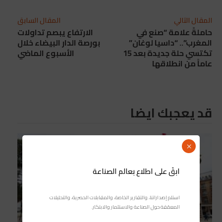
المقال التالي
المقال السابق
حاملةً علامة “صنع في
الارتفاع يبصم تداولات
المغرب”.. “داسيا لوغان”
بورصة الدار البيضاء خلال
تكتسي حلة جديدة بعد 15
الأسبوع الماضي
عاماً من انطلاقها
قد يعجبك ايضا
×
ابقَ على اطلاع بعالم الصناعة
استلم إصداراتنا، والتقارير الخاصة، والمقابلات الحصرية، والتحليلات
المعمّقة حول الصناعة والاستثمار والابتكار.