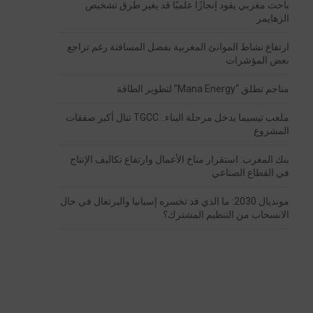
باحث مغربي يقود إنجازًا علميًا قد يغير طرق تشخيص
الزهايمر
ارتفاع نشاط الموانئ المغربية بفضل المسافنة رغم تراجع
بعض المؤشرات
مناجم تطلق “Mana Energy” لتطوير الطاقة
ملعب تيسيما يدخل مرحلة البناء.. TGCC تنال أكبر صفقات
المشروع
بنك المغرب: استقرار مناخ الأعمال وارتفاع تكاليف الإنتاج
في القطاع الصناعي
مونديال 2030: ما الذي قد تخسره إسبانيا والبرتغال في حال
الانسحاب من التنظيم المشترك؟