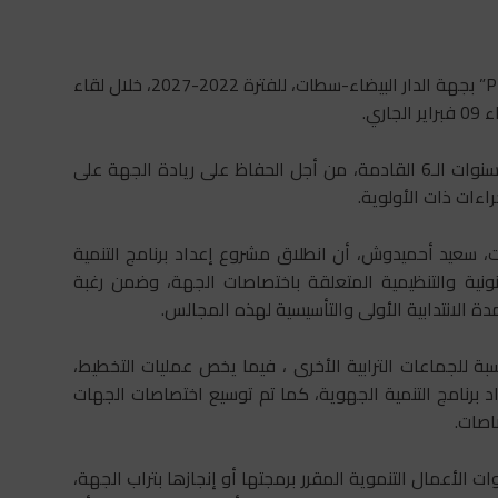
تمّ إعطاء انطلاقة مشروع إعداد برنامج التنمية الجهوية “PDR” بجهة الدار البيضاء-سطات، للفترة 2022-2027، خلال لقاء
ري.
ويهدف هذا البرنامج إلى وضع خارطة طريق تنمَوية خلال السنوات الـ6 القادمة، من أجل الحفاظ على ريادة الجهة على
اءات ذات الأولوية.
ات، سعيد أحميدوش، أن انطلاق مشروع إعداد برنامج التنمية
نونية والتنظيمية المتعلقة باختصاصات الجهة، وضمن رغبة
ة الانتدابية الأولى والتأسيسية لهذه المجالس.
سبة للجماعات الترابية الأخرى ، فيما يخص عمليات التخطيط،
د برنامج التنمية الجهوية، كما تم توسيع اختصاصات الجهات
اصات.
 الأعمال التنموية المقرر برمجتها أو إنجازها بتراب الجهة،