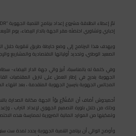
إخباري وتشاوري احتضنَه مقر الجهة بالدار البيضاء، يوم الأربعاء 09 فبراير الجا
الصعيد الوطني، وتحديد أولياتها الاقتصادية والمشاريع والإجر
وفي كلمة له بالمناسبة، أبرز والي جهة الدار البيضاء- سط
الجهوية يندرج في إطار العمل على تنزيل المقتضيات القا
المجالس الجهوية بترسيخ الجهوية المتقدمة ، بعد انتهاء المد
أحميدوش أضاف أن المُشَرِّع بوّأ الجهة مكانة الصدارة بالن
وذلك من خلال بلورة التصميم الجهوي لإعداد التراب ، وإعدا
وتمكينها من الموارد المالية الضرورية لممارسة هذه الاختص
وأوضح الوالي أن برنامج التنمية الجهوية يحدد لمدة ست سنوات