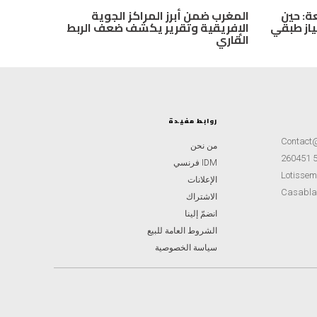
ة: حين
المغرب ضمن أبرز المراكز الجوية
ياز طبقي
الإفريقية وتقرير يكشف ضعف الربط
القاري
روابط مفيدة
Contact
من نحن
IDM فرنسي
Lotisseme
الإعلانات
Casabla
الاشتراك
انضمّ إلينا
الشروط العامة للبيع
سياسة الخصوصية