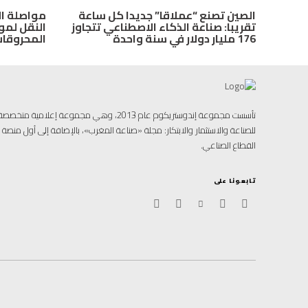
الصين تصنع “عملاقا” جديدا كل ساعة
مواصلة ال
تقريبا: صناعة الذكاء الاصطناعي تتجاوز
النقل لمو
176 مليار دولار في سنة واحدة
المحروقا
تأسست مجموعة إندوستريكوم عام 2013، وهي مجموعة إ
للصناعة والاستثمار والابتكار: مجلة «صناعة المغرب»، بالإضافة إلى أول منص
القطاع الصناعي.
تابعونا على