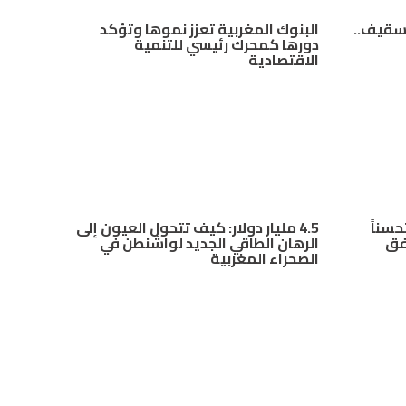
تسقيف..
البنوك المغربية تعزز نموها وتؤكد
دورها كمحرك رئيسي للتنمية
الاقتصادية
سناً
4.5 مليار دولار: كيف تتحول العيون إلى
لثاني من 2026 وفق
الرهان الطاقي الجديد لواشنطن في
الصحراء المغربية