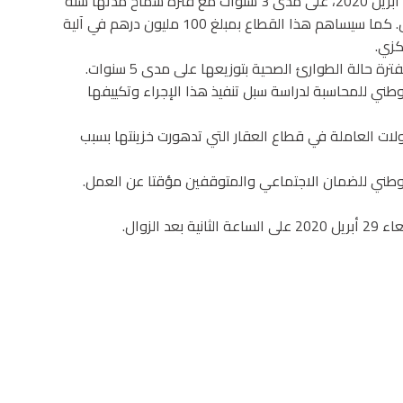
ويمكن تسديد هذا القرض، الذي سيتم تفعيله ابتداء من 27 ابريل 2020، على مدى 3 سنوات مع فترة سماح مدتها سنة
واحدة. وسيتحمل قطاع التأمينات الفوائد ذات الصلة بالكامل. كما سيساهم هذا القطاع بمبلغ 100 مليون درهم في آلية
كزي.
• معالجة محاسباتية استثنائية للتبرعات والتكاليف المرتبطة بفترة حالة الطوارئ الصحية بتوزيعها على مدى 5 سنوات.
طني للمحاسبة لدراسة سبل تنفيذ هذا الإجراء وتكييفها
لات العاملة في قطاع العقار التي تدهورت خزينتها بسبب
لوطني للضمان الاجتماعي والمتوقفين مؤقتا عن العمل.
الزوال.