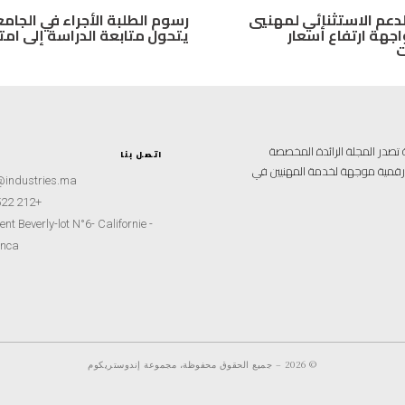
دعم الاستثنائي لمهنيي
رسوم الطلبة الأجراء في الجامع
اجهة ارتفاع أسعار
يتحول متابعة الدراسة إلى امت
ت
علامية متخصصة تصدر المجلة الرائدة المخصصة
اتصل بنا
ة رقمية موجهة لخدمة المهنيين في
@industries.ma
+212 522 260451
nt Beverly-lot N°6- Californie -
nca
© 2026 – جميع الحقوق محفوظة، مجموعة إندوستريكوم