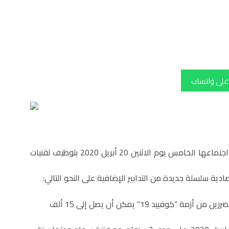
 على واتساب
في إطار مواصلة أشغالها، عقدت لجنة اليقظة الاقتصادية اجتماعها الخامس يوم الاثنين 20 أبريل 2020 بتوظيف تقنيات
دية سلسلة جديدة من التدابير الإضافية على النحو التالي:
*وضع قرض بدون فائدة رهن إشارة المقاولين الذاتيين المتضررين من أزمة “كوفييد 19” يمكن أن يصل إلى 15 ألف