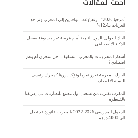
أحدث المقالات
“مرحبا 2026”.. ارتفاع عدد الوافدين إلى المغرب وتراجع
العربات بـ12.4%
البنك الدولي: الدول النامية أمام فرصة غير مسبوقة بفضل
الذكاء الاصطناعي
أسعار المحروقات بالمغرب: التسقيف.. حل سحري أم وهم
اقتصادي؟
البنوك المغربية تعزز نموها وتؤكد دورها كمحرك رئيسي
للتنمية الاقتصادية
المغرب يقترب من تشغيل أول مصنع للبطاريات في إفريقيا
بالقنيطرة
الدخول المدرسي 2026-2027 بالمغرب: فاتورة قد تصل
إلى 4000 درهم