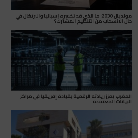
مونديال 2030: ما الذي قد تخسره إسبانيا والبرتغال في
حال الانسحاب من التنظيم المشترك؟
المغرب يعزز ريادته الرقمية بقيادة إفريقيا في مراكز
البيانات المعتمدة