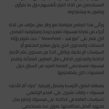
المستخدمين من اتخاذ القرار بأنفسهم حول ما يقرأون
ويثقون به ويشاركونه.
ويأتي هذا البرنامج متوافقا مع إطار عمل مؤلف من ثلاثة
أجزاء من شركة فيسبوك لتعزيز جودة وموثوقية القصص
التي تنشر على “نيوز فيد – Newsfeed “، حيث تقوم بإزالة
الحسابات والمحتوى الذي يخرق معايير المجتمع أو
السياسات الإعلانية، وبالتالي الحدّ من مستوى نشر الأخبار
الكاذبة والمحتوى الخاطئ مثل العناوين المضلّلة. وتقدم
فيسبوك لمستخدمي المنصة المزيد من السياق حول
المنشورات التي يشاهدونها.
بمنطقة الشرق الأوسط وشمال إفريقيا: “ندرك آثار الأخبار<
فيسبوك > وقالت نشوى علي، المدير الإقليمي
للسياسات العامة في الكاذبة على فيسبوك ونلتزم ببذل
مجهود أفضل لمكافحتها. يفوق عدد مستخدمي