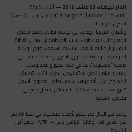
الدارالبيضاء، 28 غشت 2019 —
أعلنت شركة
“فيسبوك” عقد شراكة مع وكالة “فرانس برس – ( AFP )
الشرق الأوسط
وشمال أفريقيا، تهدف إلى توسيع نطاق برنامج تدقيق
المعلومات مع الطرف الثالث بالمنطقة في مجال تغطية
التقارير الإخبارية باللغة الفرنسية. وسوف تقوم الوكالة
الفرنسية بمراجعة المحتوى الخبري وتصنيف دقته على
منصة “فيسبوك”، بما في ذلك الصور والفيديوهات.
وبمجرد قيام برنامج التدقيق من الطرف الثالث بتصنيف
المحتوى على أنه مزيف، سوف يظهر المحتوى أسفل
“نيوز فيد – Newsfeed “، ما يساهم يشكل كبير في
تقليص انتشاره.
وكما هو الحال مع جميع شركاء فيسبوك في هذا البرامج
عبر العالم، تعتبر وكالة “فرانس برس – ( AFP ) عضواً في
الشبكة