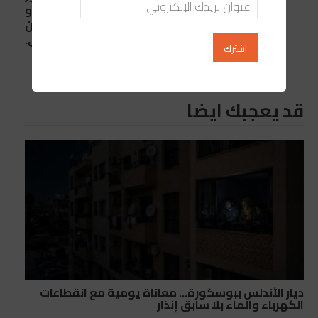
المغرب ببلاتنيوم الاختراع و
بميداليتين ذهبيتين
وثماني جوائز كبرى.
قد يعجبك ايضا
ديار الأندلس ببوسكورة… معاناة يومية مع انقطاعات
الكهرباء والماء بلا سابق إنذار