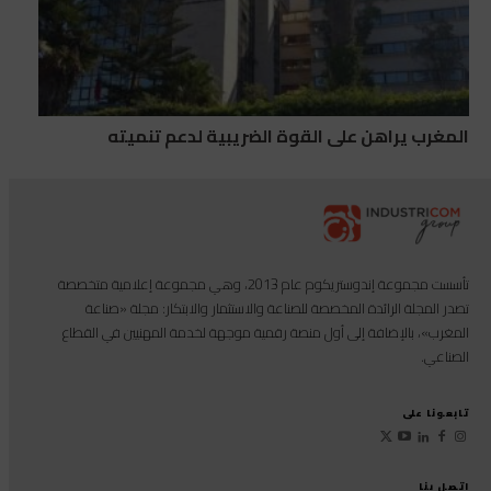
المغرب يراهن على القوة الضريبية لدعم تنميته
تأسست مجموعة إندوستريكوم عام 2013، وهي مجموعة إعلامية متخصصة
تصدر المجلة الرائدة المخصصة للصناعة والاستثمار والابتكار: مجلة «صناعة
المغرب»، بالإضافة إلى أول منصة رقمية موجهة لخدمة المهنيين في القطاع
الصناعي.
تابعونا على
اتصل بنا