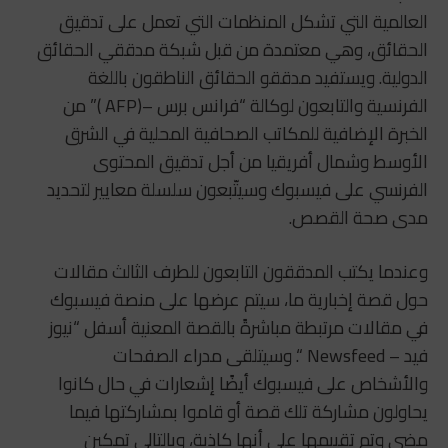
العالمية التي تشكل المنظمات التي تعمل على تدقيق
الحقائق، وهي معتمدة من قبل شبكة مدققي الحقائق
الدولية. ويستفيد مدققو الحقائق الناطقون باللغة
الفرنسية والتابعون لوكالة “فرانس برس –(AFP )” من
الخبرة الإضافية للمكاتب الصحافية المحلية في الشرق
الأوسط وشمال أفريقيا من أجل تدقيق المحتوى
الفرنسي على فيسبوك وسيتّبعون سلسلة معايير لتحديد
مدى صحة القصص.
وعندما يكتب المدققون التابعون للطرف الثالث مقالات
حول قصة إخبارية ما، سيتم عرضها على منصة فيسبوك
في مقالات مرتبطة مباشرةً بالقصة المعنية أسفل “نيوز
فيد – Newsfeed “. وسيتلقى مدراء الصفحات
والأشخاص على فيسبوك أيضًا إشعارات في حال كانوا
يحاولون مشاركة تلك قصة أو قاموا بمشاركتها فيما
مضى وتم تقييمها على أنها كاذبة، وبالتالي تمكين