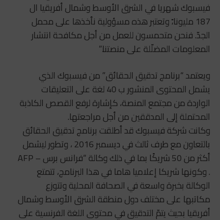
فيسبوك شهريا في الشرق الأوسط وشمال أفريقيا ال
187 مليونا،ً وتعتبر هذه مسؤولية نأخذها على محمل
الجدّ. فنحن متحمسون للعمل من أجل مكافحة انتشار
المعلومات المضلّلة على منصتنا.”
ويعتمد “برنامج تدقيق الحقائق” من فيسبوك الذي
يشمل المحتوى المنشور ب 40 لغة على التعليقات
الواردة من مجتمع المنصة، كإشارة لرفع القصص الكاذبة
المحتملة إلى المدققين من أجل مراجعتها.
وكانت شركة فيسبوك قد أطلقت برنامج تدقيق الحقائق
بالتعاون مع طرف ثالث في ديسمبر 2016 ، وتطور ليشمل
أكثر من 50 شريكًا بما في ذلك وكالة “فرانس برس – AFP
. وكونها شريكا إعلاميا هاما في هذا البرنامج، تتمتع
الوكالة بخبرة واسعة في الصحافة المحلية وتتوزع
مكاتبها على مختلف دول منطقة الشرق الأوسط وشمال
أفريقيا بحيث يتمّ التدقيق في محتوى اللغة الفرنسية على